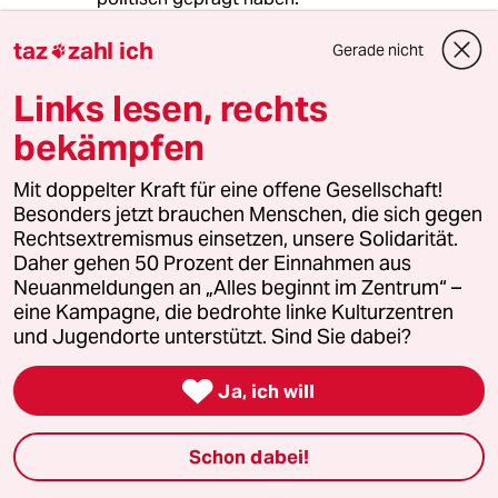
taz
zahl ich
Genau die hier geschilderten Narrative wurden
Gerade nicht

auch damals sehr gekonnt ausgebreitet und
ich fürchte, darin liegt ein Teil der Ursache,
Links lesen, rechts
warum auch ich ihm als "Putinversteher" so
bekämpfen
lange auf den Leim gegangen bin. Das Problem
von Halbwahrheiten ist, wie der Artikel recht
Mit doppelter Kraft für eine offene Gesellschaft!
gut erklärt, daß sie eben zur Hälft auch wahr
Besonders jetzt brauchen Menschen, die sich gegen
sind und nicht guten Gewissens ganz
Rechtsextremismus einsetzen, unsere Solidarität.
abgelehnt und verleugnet werden können.
Daher gehen 50 Prozent der Einnahmen aus
Neuanmeldungen an „Alles beginnt im Zentrum“ –
Es wird mir sicher noch eine Weile
eine Kampagne, die bedrohte linke Kulturzentren
schwerfallen, die veränderte Lage zu verstehen
und Jugendorte unterstützt. Sind Sie dabei?
und zu einer fundierten Einschätzung zu
gelagen. Im Moment laufe ich geistig über

Treibsand.
Ja, ich will
Schon dabei!
meistkommentiert