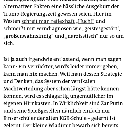
epaper login
alternativen Fakten eine hässliche Ausgeburt der
Trump-Regierungszeit gewesen seien. Hier im
Westen
schreit man reflexhaft „Huch!“
und
schmeißt mit Ferndiagnosen wie „geistesgestört“,
„größenwahnsinnig“ und „narzisstisch“ nur so um
sich.
Ist ja auch irgendwie entlastend, wenn man sagen
kann: Ein Verrückter, wird’s leider immer geben,
kann man nix machen. Weil man dessen Strategie
und Denken, das System der vertikalen
Machtverteilung aber schon längst hätte kennen
können, wird es schlagartig ungemütlicher im
eigenen Hirnkasten. In Wirklichkeit sind Zar Putin
und seine Spießgesellen nämlich einfach nur
Einserschüler der alten KGB-Schule – gelernt ist
gelernt. Der kleine Wladimir bewarb sich bereits,