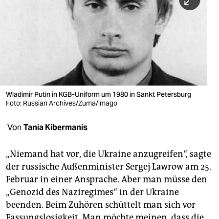
berlin
nord
wahrheit
verlag
verlag
Wladimir Putin in KGB-Uniform um 1980 in Sankt Petersburg
Foto: Russian Archives/Zuma/imago
veranstaltungen
shop
Von
Tania Kibermanis
fragen & hilfe
„Niemand hat vor, die Ukraine anzugreifen“, sagte
unterstützen
der russische Außenminister Sergej Lawrow am 25.
Februar in einer Ansprache. Aber man müsse den
abo
„Genozid des Naziregimes“ in der Ukraine
genossenschaft
beenden. Beim Zuhören schüttelt man sich vor
Fassungslosigkeit. Man möchte meinen, dass die