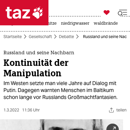

taz zahl ich
krieg in der ukraine
hitze
niedrigwasser
waldbrände

taz zahl ich
Startseite
Gesellschaft
Debatte
Russland und seine Nachb
taz zahl ich
themen
Russland und seine Nachbarn
Kontinuität der
politik
Manipulation
öko
Im Westen setzte man viele Jahre auf Dialog mit
Putin. Dagegen warnten Menschen im Baltikum
gesellschaft
schon lange vor Russlands Großmachtfantasien.
kultur
1.3.2022
11:36 Uhr
teilen
sport