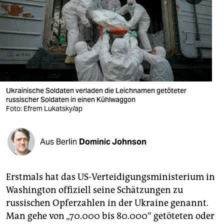
berlin
nord
wahrheit
verlag
verlag
Ukrainische Soldaten verladen die Leichnamen getöteter
russischer Soldaten in einen Kühlwaggon
veranstaltungen
Foto: Efrem Lukatsky/ap
shop
Aus Berlin
Dominic Johnson
fragen & hilfe
unterstützen
Erstmals hat das US-Verteidigungsministerium in
abo
Washington offiziell seine Schätzungen zu
russischen Opferzahlen in der Ukraine genannt.
genossenschaft
Man gehe von „70.000 bis 80.000“ getöteten oder