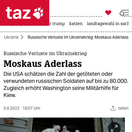

taz zahl ich
bergsteigen
usa unter trump
katzen
landtagswahl in sachs

taz zahl ich
der Ukraine
Russische Verluste im Ukrainekrieg: Moskaus Aderlass
taz zahl ich
themen
Russische Verluste im Ukrainekrieg
Moskaus Aderlass
politik
Die USA schätzen die Zahl der getöteten oder
öko
verwundeten russischen Soldaten auf bis zu 80.000.
Zugleich erhöht Washington seine Militärhilfe für
gesellschaft
Kiew.
kultur
9.8.2022
18:07 Uhr
teilen
sport