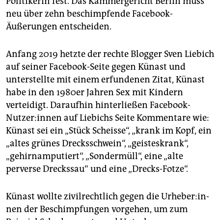
Politikerin fest. Das Kammergericht Berlin muss
epaper login
neu über zehn beschimpfende Facebook-
Äußerungen entscheiden.
Anfang 2019 hetzte der rechte Blogger Sven Liebich
auf seiner Facebook-Seite gegen Künast und
unterstellte mit einem erfundenen Zitat, Künast
habe in den 1980er Jahren Sex mit Kindern
verteidigt. Daraufhin hinterließen Facebook-
Nutzer:innen auf Liebichs Seite Kommentare wie:
Künast sei ein „Stück Scheisse“, „krank im Kopf, ein
„altes grünes Drecksschwein“, „geisteskrank“,
„gehirnamputiert“, „Sondermüll“, eine „alte
perverse Dreckssau“ und eine „Drecks-Fotze“.
Künast wollte zivilrechtlich gegen die Ur­he­be­r:in­
nen der Beschimpfungen vorgehen, um zum