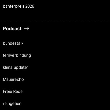
panterpreis 2026
Podcast
bundestalk
fernverbindung
klima update°
Mauerecho
Freie Rede
reingehen