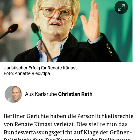
berlin
nord
wahrheit
verlag
verlag
veranstaltungen
Juristischer Erfolg für Renate Künast
Foto: Annette Riedl/dpa
shop
fragen & hilfe
Aus Karlsruhe
Christian Rath
unterstützen
Berliner Gerichte haben die Persönlichkeitsrechte
abo
von Renate Künast verletzt. Dies stellte nun das
genossenschaft
Bundesverfassungsgericht auf Klage der Grünen-