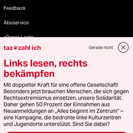
Feedback
Aboservice
ePaper Login
taz
zahl ich
Gerade nicht

Downloads für Abonnierende
Links lesen, rechts
bekämpfen
© 2026 taz Verlags und Vertriebs GmbH
Mit doppelter Kraft für eine offene Gesellschaft!
Alle Rechte vorbehalten. Bei rechtlichen Fragen oder für Genehmigungen
wenden Sie sich bitte an
lizenzen@taz.de
Besonders jetzt brauchen Menschen, die sich gegen
Rechtsextremismus einsetzen, unsere Solidarität.
Daher gehen 50 Prozent der Einnahmen aus
Feedback
Redaktionsstatut
Kommune-Richtlinien
KI-
Neuanmeldungen an „Alles beginnt im Zentrum“ –
eine Kampagne, die bedrohte linke Kulturzentren
Leitlinie
Informant
Datenschutz
Impressum
AGB
und Jugendorte unterstützt. Sind Sie dabei?