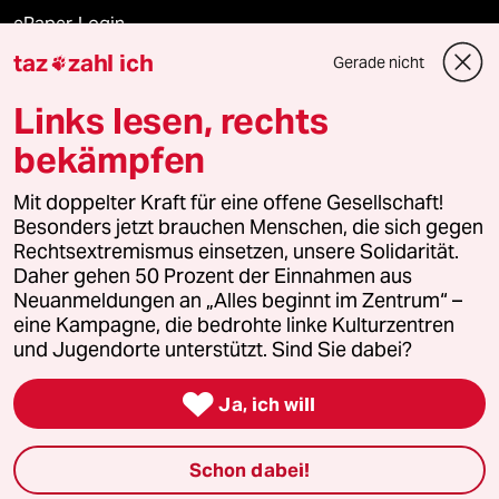
ePaper Login
taz
zahl ich
Gerade nicht

Downloads für Abonnierende
Links lesen, rechts
bekämpfen
© 2026 taz Verlags und Vertriebs GmbH
Alle Rechte vorbehalten. Bei rechtlichen Fragen oder für Genehmigungen
Mit doppelter Kraft für eine offene Gesellschaft!
wenden Sie sich bitte an
lizenzen@taz.de
Besonders jetzt brauchen Menschen, die sich gegen
Rechtsextremismus einsetzen, unsere Solidarität.
Daher gehen 50 Prozent der Einnahmen aus
Feedback
Redaktionsstatut
Kommune-Richtlinien
KI-
Neuanmeldungen an „Alles beginnt im Zentrum“ –
eine Kampagne, die bedrohte linke Kulturzentren
Leitlinie
Informant
Datenschutz
Impressum
AGB
und Jugendorte unterstützt. Sind Sie dabei?
Seitenwende
Einwilligungen widerrufen (Ads)

Ja, ich will
Schon dabei!