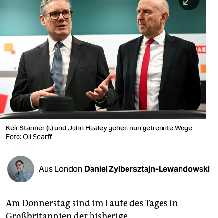
berlin
nord
wahrheit
verlag
verlag
veranstaltungen
shop
Keir Starmer (l.) und John Healey gehen nun getrennte Wege
Foto: Oli Scarff
fragen & hilfe
unterstützen
Aus London
Daniel Zylbersztajn-Lewandowski
abo
genossenschaft
Am Donnerstag sind im Laufe des Tages in
Großbritannien der bisherige