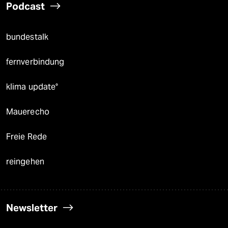
Podcast
bundestalk
fernverbindung
klima update°
Mauerecho
Freie Rede
reingehen
Newsletter