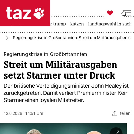

taz zahl ich
bergsteigen
usa unter trump
katzen
landtagswahl in sachs

taz zahl ich
pa
Regierungskrise in Großbritannien: Streit um Militärausgaben se
taz zahl ich
themen
Regierungskrise in Großbritannien
Streit um Militärausgaben
politik
setzt Starmer unter Druck
öko
Der britische Verteidigungsminister John Healey ist
zurückgetreten. Damit verliert Premierminister Keir
gesellschaft
Starmer einen loyalen Mitstreiter.
kultur
12.6.2026
14:51 Uhr
teilen
sport