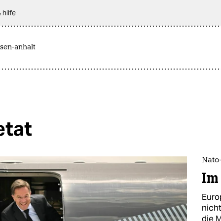
 hilfe
sen-anhalt
etat
Nato-
Im
Euro
nich
die M