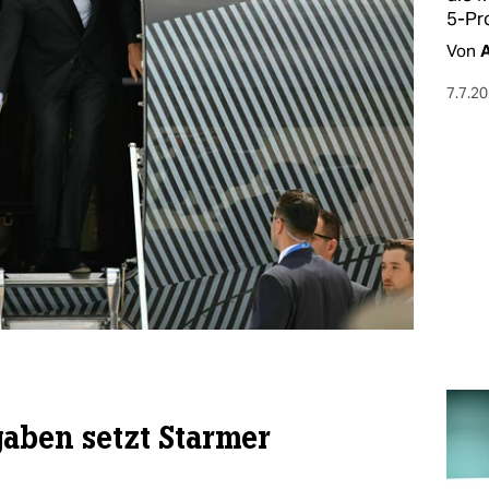
5-Pr
Von
A
7.7.2
gaben setzt Starmer