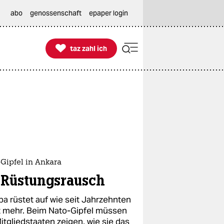
abo
genossenschaft
epaper login

taz zahl ich
taz zahl ich
Gipfel in Ankara
 Rüstungsrausch
pa rüstet auf wie seit Jahrzehnten
t mehr. Beim Nato-Gipfel müssen
itgliedstaaten zeigen, wie sie das