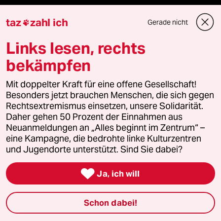
ePaper Login
taz
zahl ich
Gerade nicht

Downloads für Abonnierende
Links lesen, rechts
bekämpfen
© 2026 taz Verlags und Vertriebs GmbH
Mit doppelter Kraft für eine offene Gesellschaft!
Alle Rechte vorbehalten. Bei rechtlichen Fragen oder für Genehmigungen
Besonders jetzt brauchen Menschen, die sich gegen
wenden Sie sich bitte an
lizenzen@taz.de
Rechtsextremismus einsetzen, unsere Solidarität.
Daher gehen 50 Prozent der Einnahmen aus
Feedback
Redaktionsstatut
Kommune-Richtlinien
KI-
Neuanmeldungen an „Alles beginnt im Zentrum“ –
eine Kampagne, die bedrohte linke Kulturzentren
und Jugendorte unterstützt. Sind Sie dabei?
Leitlinie
Informant
Datenschutz
Impressum
AGB

Ja, ich will
Seitenwende
Einwilligungen widerrufen (Ads)
Schon dabei!