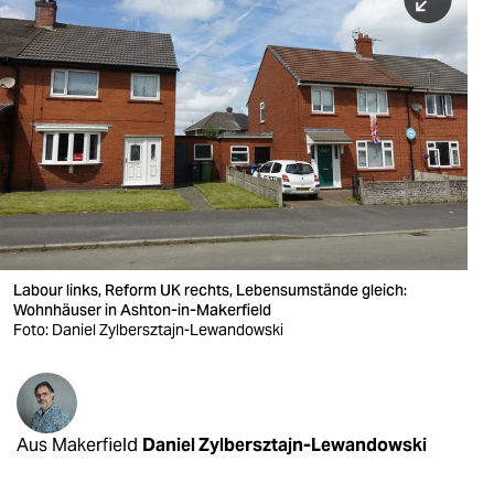
berlin
nord
wahrheit
verlag
verlag
veranstaltungen
shop
Labour links, Reform UK rechts, Lebens­umstände gleich:
Wohnhäuser in Ashton-in-Makerfield
fragen & hilfe
Foto: Daniel Zylbersztajn-Lewandowski
unterstützen
abo
Aus Makerfield
Daniel Zylbersztajn-Lewandowski
genossenschaft