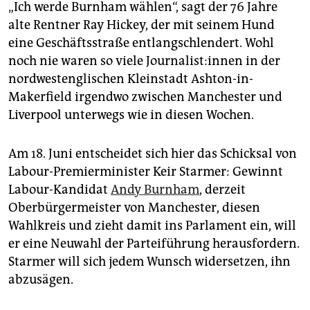
epaper login
„Ich werde Burnham wählen“, sagt der 76 Jahre
alte Rentner Ray Hickey, der mit seinem Hund
eine Geschäftsstraße entlangschlendert. Wohl
noch nie waren so viele Jour­na­lis­t:in­nen in der
nordwestenglischen Kleinstadt Ashton-in-
Makerfield irgendwo zwischen Manchester und
Liverpool unterwegs wie in diesen Wochen.
Am 18. Juni entscheidet sich hier das Schicksal von
Labour-Premierminister Keir Starmer: Gewinnt
Labour-Kandidat
Andy Burnham
, derzeit
Oberbürgermeister von Manchester, diesen
Wahlkreis und zieht damit ins Parlament ein, will
er eine Neuwahl der Parteiführung herausfordern.
Starmer will sich jedem Wunsch widersetzen, ihn
abzusägen.