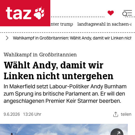

taz zahl ich
nahost-konflikt
usa unter trump
landtagswahl in sachsen-an

taz zahl ich
pa
Wahlkampf in Großbritannien: Wählt Andy, damit wir Linken nich
taz zahl ich
themen
Wahlkampf in Großbritannien
Wählt Andy, damit wir
politik
Linken nicht untergehen
öko
In Makerfield setzt Labour-Politiker Andy Burnham
zum Sprung ins britische Parlament an. Er will den
gesellschaft
angeschlagenen Premier Keir Starmer beerben.
kultur
9.6.2026
13:26 Uhr
teilen
sport