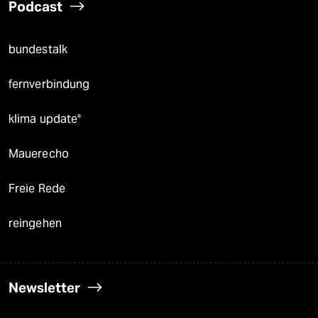
Podcast
bundestalk
fernverbindung
klima update°
Mauerecho
Freie Rede
reingehen
Newsletter