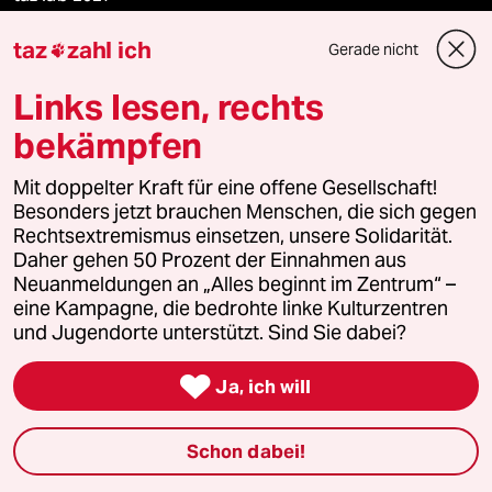
taz
zahl ich
Gerade nicht

Mehr taz Lesestoff
Links lesen, rechts
bekämpfen
taz Blogs
Mit doppelter Kraft für eine offene Gesellschaft!
Besonders jetzt brauchen Menschen, die sich gegen
taz FUTURZWEI
Rechtsextremismus einsetzen, unsere Solidarität.
Daher gehen 50 Prozent der Einnahmen aus
Le Monde diplomatique
Neuanmeldungen an „Alles beginnt im Zentrum“ –
eine Kampagne, die bedrohte linke Kulturzentren
taz Archiv
und Jugendorte unterstützt. Sind Sie dabei?

Ja, ich will
Mehr taz Angebote
Schon dabei!