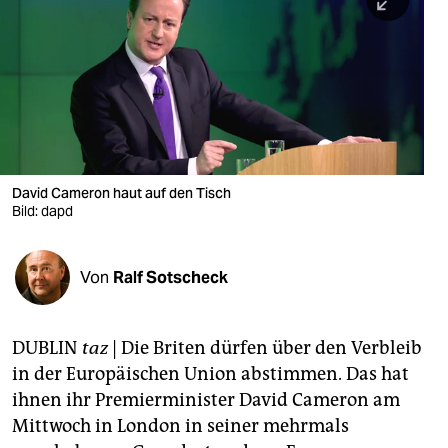
berlin
nord
wahrheit
verlag
verlag
David Cameron haut auf den Tisch
Bild: dapd
veranstaltungen
shop
Von
Ralf Sotscheck
fragen & hilfe
unterstützen
DUBLIN
taz
| Die Briten dürfen über den Verbleib
in der Europäischen Union abstimmen. Das hat
abo
ihnen ihr Premierminister David Cameron am
genossenschaft
Mittwoch in London in seiner mehrmals