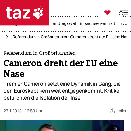

taz zahl ich
niedrigwasser
rente
landtagswahl in sachsen-anhalt
hybri

taz zahl ich
pa
Referendum in Großbritannien: Cameron dreht der EU eine Nase
taz zahl ich
themen
Referendum in Großbritannien
Cameron dreht der EU eine
politik
Nase
öko
Premier Cameron setzt eine Dynamik in Gang, die
den Euroskeptikern weit entgegenkommt. Kritiker
gesellschaft
befürchten die Isolation der Insel.
kultur
23.1.2013
16:58 Uhr
teilen
sport