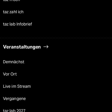
taz zahl ich
taz lab Infobrief
Veranstaltungen
Demnächst
Vor Ort
Live im Stream
Vergangene
taz lab 2027