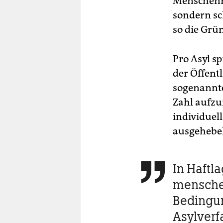
Menschenre
sondern sc
so die Grün
Pro Asyl sp
der Öffent
sogenannte
Zahl aufzun
individuell
ausgehebel
In Haftl

mensch
Bedingun
Asylver