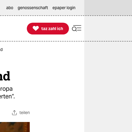
abo
genossenschaft
epaper login

taz zahl ich
taz zahl ich
nd
nd
uropa
rten“.
teilen