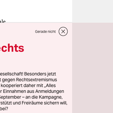
ale
len – aber
Gerade nicht
sind nicht
e
echts
, sagte die
Dienstag
esellschaft! Besonders jetzt
rt gegen Rechtsextremismus
z kooperiert daher mit „Alles
ergesten“.
ller Einnahmen aus Anmeldungen
in Angela
. September – an die Kampagne,
vor. „Man
rstützt und Freiräume sichern will,
bei?
“, sagte