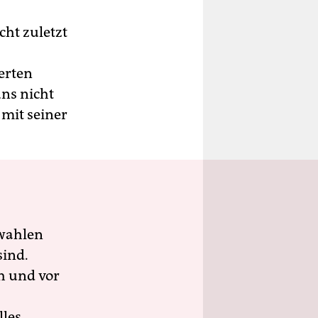
cht zuletzt
erten
uns nicht
mit seiner
wahlen
sind.
h und vor
lles