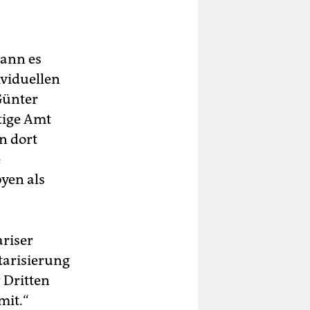
ann es
ividuellen
Günter
tige Amt
n dort
e
yen als
ariser
itarisierung
r Dritten
mit.“