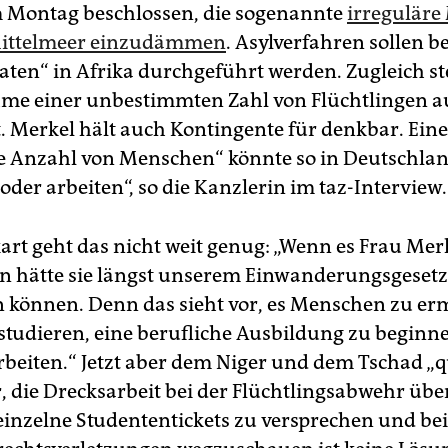
m Montag beschlossen, die sogenannte
irreguläre
Mittelmeer einzudämmen
. Asylverfahren sollen be
aaten“ in Afrika durchgeführt werden. Zugleich st
me einer unbestimmten Zahl von Flüchtlingen a
t. Merkel hält auch Kontingente für denkbar. Eine
 Anzahl von Menschen“ könnte so in Deutschla
oder arbeiten“, so die Kanzlerin im taz-Interview.
art geht das nicht weit genug: „Wenn es Frau Mer
n hätte sie längst unserem Einwanderungsgesetz
können. Denn das sieht vor, es Menschen zu er
 studieren, eine berufliche Ausbildung zu beginn
arbeiten.“ Jetzt aber dem Niger und dem Tschad „q
, die Drecksarbeit bei der Flüchtlingsabwehr 
einzelne Studententickets zu versprechen und bei