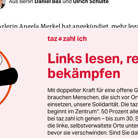
Aus Berlin
Daniel Bax
und
Ulrich Schulte
lerin Angela Merkel hat angekündigt, mehr leg
ngswege aus Afrika nach Europa schaffen zu wol
taz
zahl ich

chtler, Flüchtlingsverbände und die Opposition 
 „Das ist die typische Methode Merkel: rhetorisch
Links lesen, r
spillen verteilen, aber unter der Hand Deals mit
bekämpfen
 eingehen, die ihre eigene Bevölkerung verfolgen“
didatin der Grünen, Katrin Göring-Eckardt, am 
Mit doppelter Kraft für eine offene G
brauchen Menschen, die sich vor O
einsetzen, unsere Solidarität. Die ta
fin Katja Kipping sprach von „halbherzigen Gönn
beginnt im Zentrum“. 50 Prozent a
nschenrechtsorganisation Pro Asyl warf Kanzler
bei taz zahl ich gehen – bis zum 30
U) sogar einen „Verrat an europäischen Werten“ 
die linke, selbstverwaltete Orte unte
bevor sie verschwinden. Sind Sie da
 mit Verbrechern. Das muss man klar formulieren