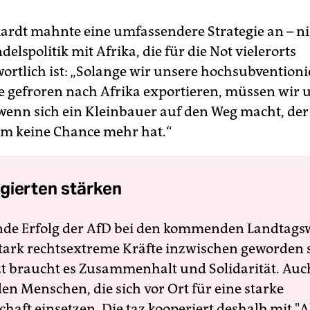
ardt mahnte eine umfassendere Strategie an – ni
delspolitik mit Afrika, die für die Not vielerorts
ortlich ist: „Solange wir unsere hochsubventioni
te gefroren nach Afrika exportieren, müssen wir 
enn sich ein Kleinbauer auf den Weg macht, der 
m keine Chance mehr hat.“
gierten stärken
nde Erfolg der AfD bei den kommenden Landtags
 stark rechtsextreme Kräfte inzwischen geworden 
zt braucht es Zusammenhalt und Solidarität. Auc
en Menschen, die sich vor Ort für eine starke
schaft einsetzen. Die taz kooperiert deshalb mit "A