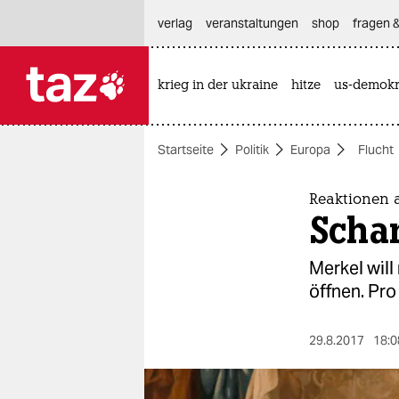
hautnavigation anspringen
hauptinhalt anspringen
footer anspringen
verlag
veranstaltungen
shop
fragen &
krieg in der ukraine
hitze
us-demokr

taz zahl ich
taz zahl ich
Startseite
Politik
Europa
Flucht
themen
politik
Reaktionen a
Schar
öko
Merkel will
gesellschaft
öffnen. Pro
kultur
29.8.2017
18:0
sport