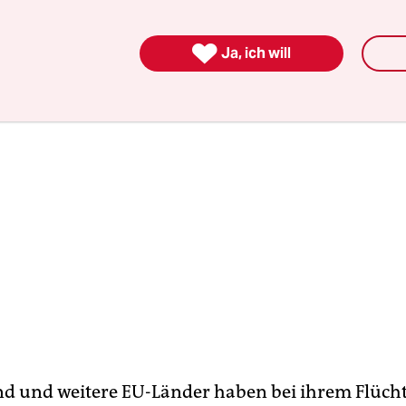
eschäftsführer Günter Burkhardt am Dienstag d

Ja, ich will
d und weitere EU-Länder haben bei ihrem Flücht