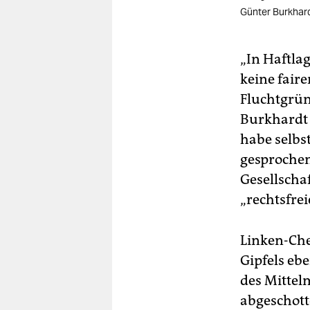
Günter Burkhard
„In Haftl
keine fair
Fluchtgrün
Burkhardt 
habe selbs
gesprochen
Gesellscha
„rechtsfre
Linken-Chef
Gipfels ebe
des Mittelm
abgeschott