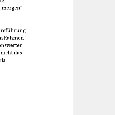
ng,
n morgen“
„Irreführung
 im Rahmen
enswerter
 nicht das
ris