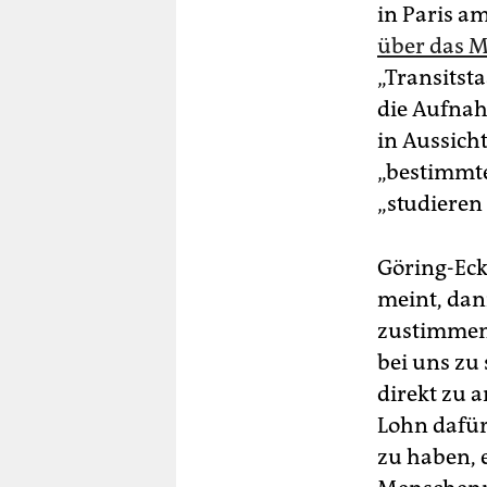
in Paris a
über das 
„Transitst
die Aufnah
in Aussich
„bestimmte
„studieren 
Göring-Eck
meint, dan
zustimmen 
bei uns zu
direkt zu 
Lohn dafür
zu haben, 