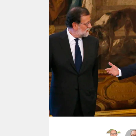
berlin
nord
wahrheit
verlag
verlag
veranstaltungen
shop
fragen & hilfe
unterstützen
abo
genossenschaft