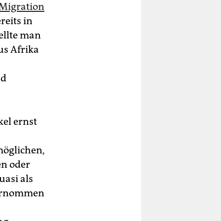
 Migration
reits in
ellte man
us Afrika
nd
kel ernst
möglichen,
en oder
uasi als
übernommen