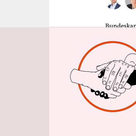
epaper login
Bundeskanz
Einwanderu
Menschenre
überzeugt:
Beruhigung
Autokraten
Spitzenkan
der taz.
Linken-Che
Und die Me
Merkel (CD
kooperiert