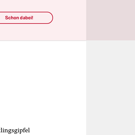
e
r
ARD.
Schon dabei!
lingsgipfel