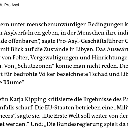
t, Pro Asyl
agern unter menschenunwürdigen Bedingungen k
en Asylverfahren geben, in der Menschen ihre ind
de offenbaren“, sagte Pro-Asyl-Geschäftsführer 
mit Blick auf die Zustände in Libyen. Das Auswär
t von Folter, Vergewaltigungen und Hinrichtunge
. Von „Schutzzonen“ könne man nicht reden. Di
ft für bedrohte Völker bezeichnete Tschad und Lib
ie Räume“.
in Katja Kipping kritisierte die Ergebnisse des P
nfalls scharf. Die EU-Staaten betrieben eine „Mil
eers“, sagte sie. „Die Erste Welt soll weiter von de
et werden.“ Und: „Die Bundesregierung spielt da 