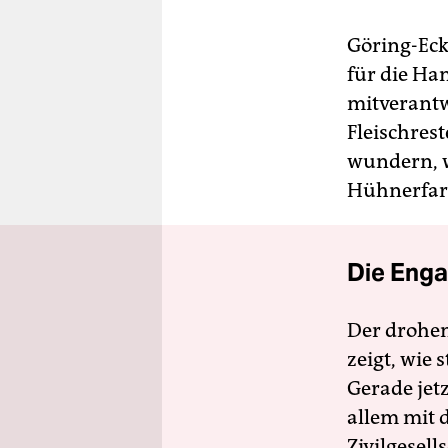
Göring-Eck
für die Han
mitverantw
Fleischres
wundern, w
Hühnerfar
Die Enga
Der drohe
zeigt, wie
Gerade jet
allem mit d
Zivilgesell