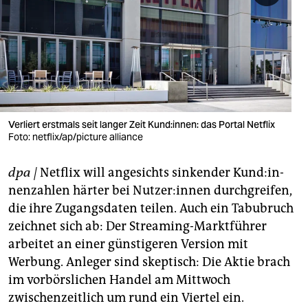
berlin
nord
wahrheit
verlag
verlag
Verliert erstmals seit langer Zeit Kund:innen: das Portal Netflix
Foto: netflix/ap/picture alliance
veranstaltungen
dpa
|
Netflix will angesichts sinkender Kun­d:in­
shop
nen­zah­len härter bei Nut­ze­r:in­nen durchgreifen,
fragen & hilfe
die ihre Zugangsdaten teilen. Auch ein Tabubruch
zeichnet sich ab: Der Streaming-Marktführer
unterstützen
arbeitet an einer günstigeren Version mit
abo
Werbung. Anleger sind skeptisch: Die Aktie brach
im vorbörslichen Handel am Mittwoch
genossenschaft
zwischenzeitlich um rund ein Viertel ein.