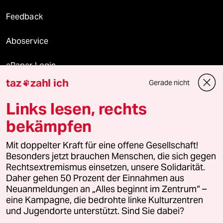
Feedback
Aboservice
ePaper Login
taz
zahl ich
Gerade nicht

Downloads für Abonnierende
Links lesen, rechts
bekämpfen
© 2026 taz Verlags und Vertriebs GmbH
Mit doppelter Kraft für eine offene Gesellschaft!
Alle Rechte vorbehalten. Bei rechtlichen Fragen oder für Genehmigungen
wenden Sie sich bitte an
lizenzen@taz.de
Besonders jetzt brauchen Menschen, die sich gegen
Rechtsextremismus einsetzen, unsere Solidarität.
Daher gehen 50 Prozent der Einnahmen aus
Feedback
Redaktionsstatut
Kommune-Richtlinien
KI-
Neuanmeldungen an „Alles beginnt im Zentrum“ –
eine Kampagne, die bedrohte linke Kulturzentren
Leitlinie
Informant
Datenschutz
Impressum
AGB
und Jugendorte unterstützt. Sind Sie dabei?