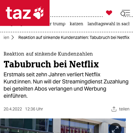

taz zahl ich
bergsteigen
usa unter trump
katzen
landtagswahl in sachs

taz zahl ich
dien
Reaktion auf sinkende Kundenzahlen: Tabubruch bei Netflix
taz zahl ich
themen
Reaktion auf sinkende Kundenzahlen
Tabubruch bei Netflix
politik
Erstmals seit zehn Jahren verliert Netflix
öko
Kund:innen. Nun will der Streamingdienst Zuzahlung
bei geteilten Abos verlangen und Werbung
gesellschaft
einführen.
kultur
20.4.2022
12:36 Uhr
teilen
sport