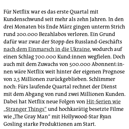
epaper login
Für Netflix war es das erste Quartal mit
Kundenschwund seit mehr als zehn Jahren. In den
drei Monaten bis Ende März gingen unterm Strich
rund 200.000 Bezahlabos verloren. Ein Grund
dafür war zwar der Stopp des Russland-Geschäfts
nach dem Einmarsch in die Ukraine
, wodurch auf
einen Schlag 700.000 Kun­d:in­nen wegfielen. Doch
auch mit dem Zuwachs von 500.000 Abon­nen­t:in­
nen wäre Netflix weit hinter der eigenen Prognose
von 2,5 Millionen zurückgeblieben. Schlimmer
noch: Fürs laufende Quartal rechnet der Dienst
mit dem Abgang von rund zwei Millionen Kunden.
Dabei hat Netflix neue Folgen von
Hit-Serien wie
„Stranger Things“
und hochkarätig besetzte Filme
wie „The Gray Man“ mit Hollywood-Star Ryan
Gosling starke Produktionen am Start.