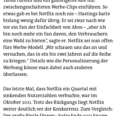
Tabus rütteln und ein günstigeres Abo mit
zwischengeschalteten Werbe-Clips einführen. So
etwas gab es bei Netflix noch nie – Hastings hatte
bislang wenig dafür übrig. Er sei zwar nach wie
vor ein Fan der Einfachheit von Abos – „aber ich
bin noch mehr ein Fan davon, den Verbrauchern
eine Wahl zu bieten“, sagte er. Netflix sei nun offen
fürs Werbe-Modell. „Wir schauen uns das an und
versuchen, das in ein bis zwei Jahren auf die Reihe
zu kriegen.“ Details wie die Personalisierung der
Werbung könne man dabei auch anderen
überlassen.
Das letzte Mal, dass Netflix ein Quartal mit
sinkenden Nutzerzahlen verbuchte, war im
Oktober 2011. Trotz des Rückgangs liegt Netflix
weiter deutlich vor der Konkurrenz. Zum Vergleich:
Der große Rivale Disney+ hatte Ende 2021 knapp