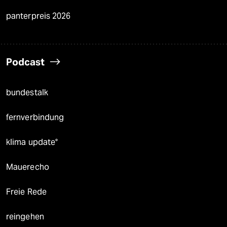
panterpreis 2026
Podcast
bundestalk
fernverbindung
klima update°
Mauerecho
Freie Rede
reingehen