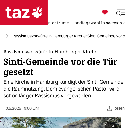

taz zahl ich
nahost-konflikt
usa unter trump
landtagswahl in sachsen-an

taz zahl ich
us
Rassismusvorwürfe in Hamburger Kirche: Sinti-Gemeinde vor die
taz zahl ich
themen
Rassismusvorwürfe in Hamburger Kirche
Sinti-Gemeinde vor die Tür
politik
gesetzt
öko
Eine Kirche in Hamburg kündigt der Sinti-Gemeinde
die Raumnutzung. Dem evangelischen Pastor wird
gesellschaft
schon länger Rassismus vorgeworfen.
kultur
10.5.2025
9:00 Uhr
teilen
sport