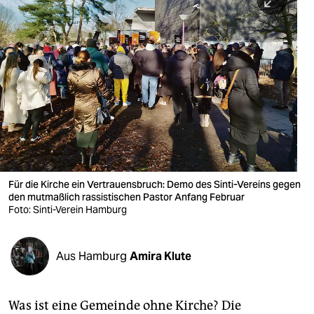
berlin
nord
wahrheit
verlag
verlag
veranstaltungen
shop
Für die Kirche ein Vertrauensbruch: Demo des Sinti-Vereins gegen
den mutmaßlich rassistischen Pastor Anfang Februar
fragen & hilfe
Foto: Sinti-Verein Hamburg
unterstützen
Aus Hamburg
Amira Klute
abo
genossenschaft
Was ist eine Gemeinde ohne Kirche? Die