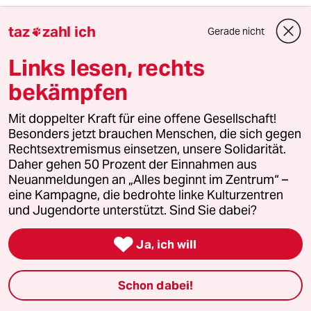
taz
zahl ich
Ice-T
I
Gerade nicht

10.05.2025
,
18:47 Uhr
Links lesen, rechts
„Macht euch die Erde untertan“ – mit diesem
Satz legte der Autor der biblischen Genesis vor
bekämpfen
rund 3000 Jahren seinem Gott ein Weltbild in
den Mund, das bis heute fortwirkt: Die
Mit doppelter Kraft für eine offene Gesellschaft!
Vorstellung, der Mensch – allen voran der
Besonders jetzt brauchen Menschen, die sich gegen
westliche, weiße Mann – stehe über der Natur
Rechtsextremismus einsetzen, unsere Solidarität.
und habe das Recht, sie nach Belieben zu
Daher gehen 50 Prozent der Einnahmen aus
beherrschen und auszubeuten.
Neuanmeldungen an „Alles beginnt im Zentrum“ –
Diese Ideologie wurde zum geistigen
eine Kampagne, die bedrohte linke Kulturzentren
Fundament von Kolonialismus,
und Jugendorte unterstützt. Sind Sie dabei?
Ressourcenraub und ökologischer
Verwüstung. Wer sich ihr widersetzte,

Ja, ich will
insbesondere indigene Völker mit einem
anderen Verhältnis zur Erde, wurde unterdrückt
– von Missionaren, Kolonisatoren und
Schon dabei!
Kaufleuten, die sich auf vermeintlich höhere
Werte beriefen. Die „Wissenschaft“ lieferte die