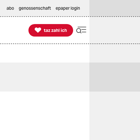
abo
genossenschaft
epaper login

taz zahl ich
taz zahl ich