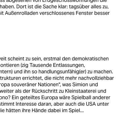
dass abgesehen von Erdgeschosswohnungen die
aben. Dort ist die Sache klar: tagsüber alles zu,
 mit Außenrolladen verschlossenes Fenster besser
it scheint zu sein, erstmal den demokratischen
ntieren (zig Tausende Entlassungen,
tern) und ihn so handlungsunfähig(er) zu machen.
rukturen errichtet, die nicht mehr nachvollziehbar
Europa souveräner Nationen", was Simion und
weiter als der Rückschritt zu Kleinstaaterei und
ono? Ein geteiltes Europa wäre Spielball anderer
timmt Interesse daran, aber auch die USA unter
ie hätten ihre Hände dabei im Spiel...