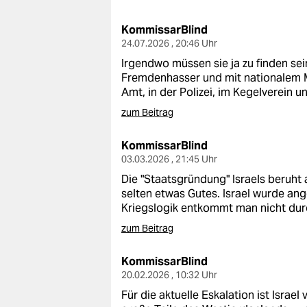
berlin
KommissarBlind
nord
24.07.2026 , 20:46 Uhr
wahrheit
Irgendwo müssen sie ja zu finden sei
Fremdenhasser und mit nationalem 
verlag
Amt, in der Polizei, im Kegelverein 
zum Beitrag
verlag
KommissarBlind
veranstaltungen
03.03.2026 , 21:45 Uhr
shop
Die "Staatsgründung" Israels beruht
selten etwas Gutes. Israel wurde ang
fragen & hilfe
Kriegslogik entkommt man nicht dur
unterstützen
zum Beitrag
abo
KommissarBlind
20.02.2026 , 10:32 Uhr
genossenschaft
Für die aktuelle Eskalation ist Israel