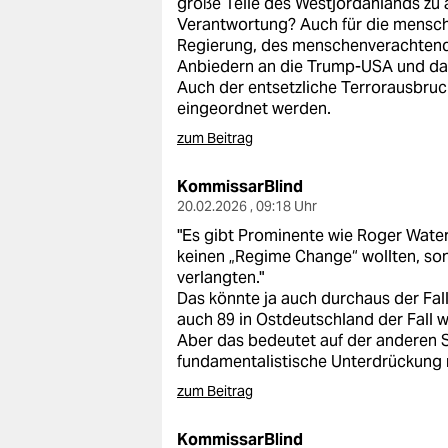
große Teile des Westjordanlands zu 
epaper login
Verantwortung? Auch für die mensch
Regierung, des menschenverachtende
Anbiedern an die Trump-USA und das
Auch der entsetzliche Terrorausbruc
eingeordnet werden.
zum Beitrag
KommissarBlind
20.02.2026 , 09:18 Uhr
"Es gibt Prominente wie Roger Waters
keinen „Regime Change“ wollten, so
verlangten."
Das könnte ja auch durchaus der Fall
auch 89 in Ostdeutschland der Fall w
Aber das bedeutet auf der anderen S
fundamentalistische Unterdrückung n
zum Beitrag
KommissarBlind