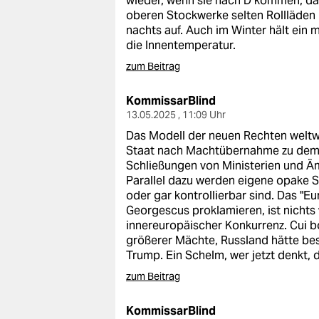
wieder, wenn sie nach D kommen, 
oberen Stockwerke selten Rollläden h
nachts auf. Auch im Winter hält ein
die Innentemperatur.
zum Beitrag
KommissarBlind
13.05.2025 , 11:09 Uhr
Das Modell der neuen Rechten weltwe
Staat nach Machtübernahme zu demo
Schließungen von Ministerien und Äm
Parallel dazu werden eigene opake St
oder gar kontrollierbar sind. Das "
Georgescus proklamieren, ist nichts 
innereuropäischer Konkurrenz. Cui b
größerer Mächte, Russland hätte bes
Trump. Ein Schelm, wer jetzt denkt, d
zum Beitrag
KommissarBlind