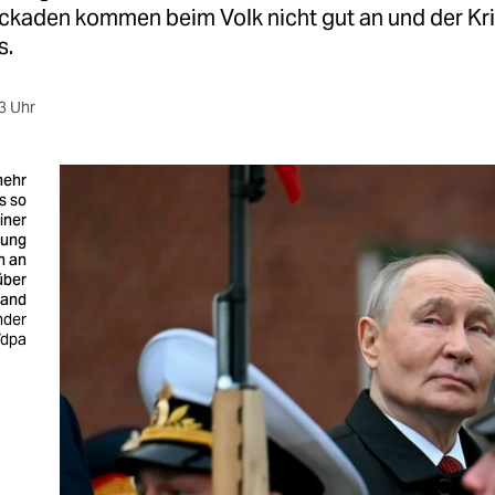
ockaden kommen beim Volk nicht gut an und der Kri
s.
3 Uhr
mehr
s so
einer
gung
n an
über
land
nder
dpa