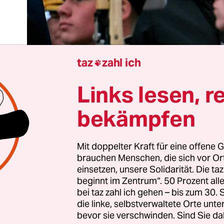
taz
zahl ich

Links lesen, r
bekämpfen
 russische Regime von Wladimir Putin blieb trotz 
d der westlichen Sanktionen lange stabil. Doch g
Mit doppelter Kraft für eine offene G
 letzten Zeit scheint sich die Lage zu ändern. Im A
brauchen Menschen, die sich vor O
einsetzen, unsere Solidarität. Die ta
alle drei große Meinungsforschungsinstitute Ru
beginnt im Zentrum“. 50 Prozent a
inuierlichen Rückgang der Unterstützung für Put
bei taz zahl ich gehen – bis zum 30
-Daten aus Mitte April liegt der Anteil der Befra
die linke, selbstverwaltete Orte unte
 mehr vertrauen, bei rund 25 Prozent. Das ist da
bevor sie verschwinden. Sind Sie da