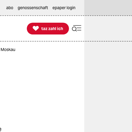
abo
genossenschaft
epaper login

taz zahl ich
taz zahl ich
n Moskau
e