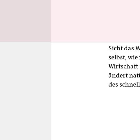
Niveau sei
Grundsätzl
potenziell
Wirtschaft
Sicht das 
selbst, wie
Wirtschaft 
ändert nat
des schnel