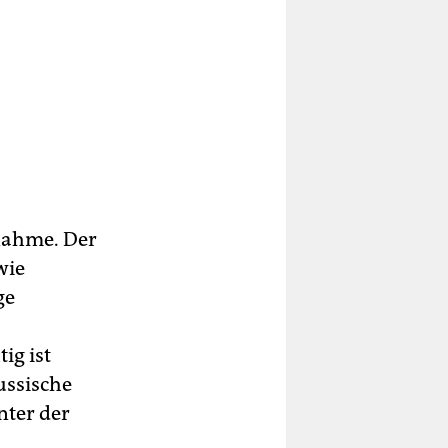
snahme. Der
wie
ge
ig ist
ussische
nter der