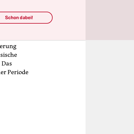
Schon dabei!
gime
wächelnde
s meiner
ierung
ssische
. Das
er Periode