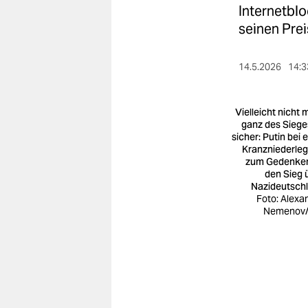
berlin
Internetbl
seinen Prei
nord
wahrheit
14.5.2026
14:3
verlag
Vielleicht nicht 
verlag
ganz des Siege
sicher: Putin bei 
veranstaltungen
Kranzniederle
zum Gedenke
shop
den Sieg 
Nazideutsch
Foto: Alexa
fragen & hilfe
Nemenov/
unterstützen
abo
genossenschaft