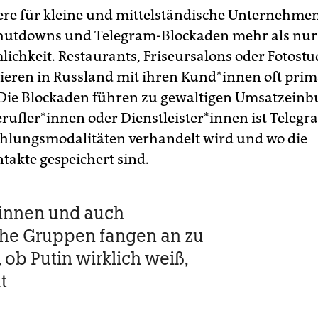
re für kleine und mittelständische Unternehmen
hutdowns und Telegram-Blockaden mehr als nur
chkeit. Restaurants, Friseursalons oder Fotostu
ren in Russland mit ihren Kun­d*in­nen oft prim
Die Blockaden führen zu gewaltigen Umsatzeinb
e­ruf­le­r*in­nen oder Dienst­leis­te­r*in­nen ist Teleg
hlungsmodalitäten verhandelt wird und wo die
akte gespeichert sind.
t*in­nen und auch
che Gruppen fangen an zu
 ob Putin wirklich weiß,
t