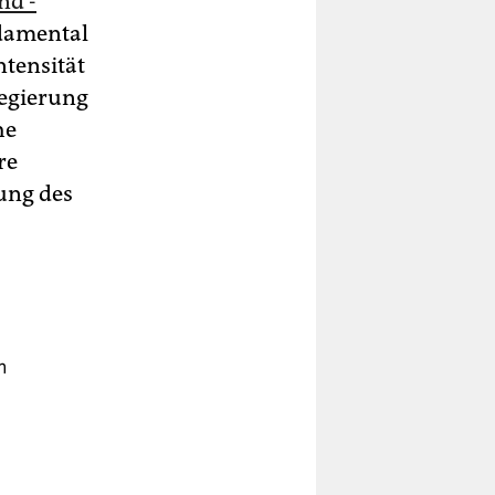
nd -
ndamental
ntensität
Regierung
he
re
ung des
n