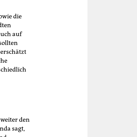
owie die
dten
auch auf
sollten
berschätzt
che
schiedlich
weiter den
nda sagt,