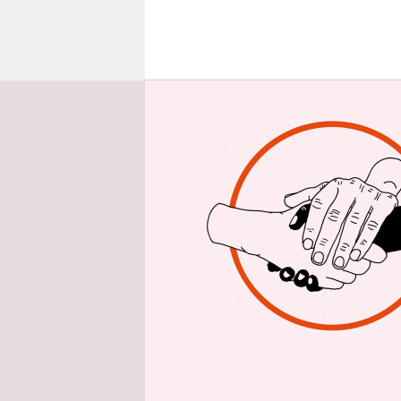
epaper login
D
as
un
der
erkannten 
einen kont
den WTSIOM
Putin nicht