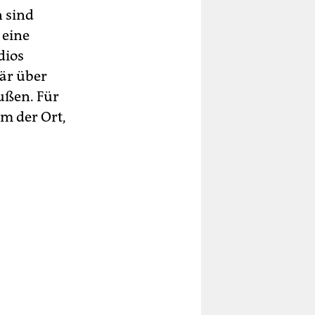
 sind
 eine
dios
är über
ußen. Für
ram der Ort,