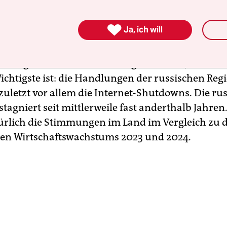
t dem vollumfänglichen Angriff 2022.

Ja, ich will
ich sind drei Faktoren zu nennen, die für das Re
 zu einer Herausforderung werden könnten: sch
, erfolgreiche ukrainische Angriffe sowie, was au
Wichtigste ist: die Handlungen der russischen Reg
 zuletzt vor allem die Internet-Shutdowns. Die ru
stagniert seit mittlerweile fast anderthalb Jahren
ürlich die Stimmungen im Land im Vergleich zu d
len Wirtschaftswachstums 2023 und 2024.