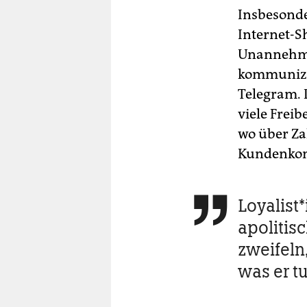
Insbesonde
Internet-S
Unannehmli
kommunizie
Telegram. 
viele Frei­b
wo über Za
Kundenkont
Loya­lis­

apolitis
zweifeln,
was er tu