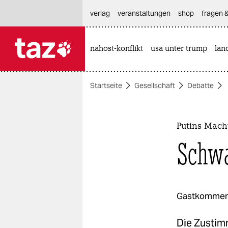
hautnavigation anspringen
hauptinhalt anspringen
footer anspringen
verlag
veranstaltungen
shop
fragen &
nahost-konflikt
usa unter trump
lan

taz zahl ich
taz zahl ich
Startseite
Gesellschaft
Debatte
themen
politik
Putins Mach
öko
Schwa
gesellschaft
kultur
Gastkommen
sport
Die Zustim