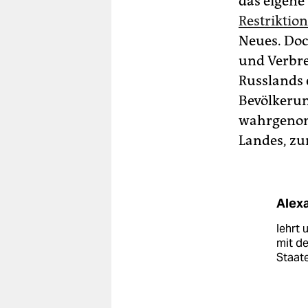
das eigene
Restriktio
Neues. Doc
und Verbre
Russlands 
Bevölkerun
wahrgenomm
Landes, zum
Alex
lehrt 
mit d
Staat