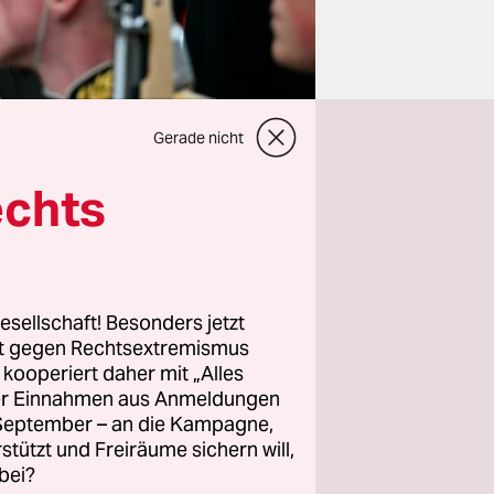
Gerade nicht
echts
des Kriegs
erade in
esellschaft! Besonders jetzt
pril
rt gegen Rechtsextremismus
z kooperiert daher mit „Alles
sslands
ller Einnahmen aus Anmeldungen
in. Laut
. September – an die Kampagne,
gten, die
rstützt und Freiräume sichern will,
s höchste
bei?