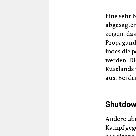
Eine sehr 
abgesagten
zeigen, das
Propaganda
indes die 
werden. Di
Russlands 
aus. Bei de
Shutdow
Andere übe
Kampf gege