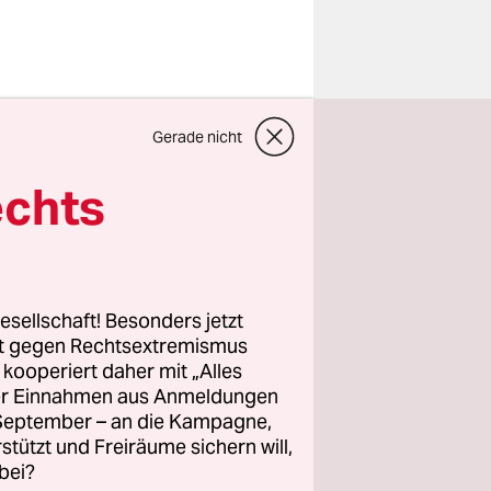
Gerade nicht
echts
esellschaft! Besonders jetzt
rt gegen Rechtsextremismus
ives-
z kooperiert daher mit „Alles
ller Einnahmen aus Anmeldungen
. September – an die Kampagne,
rstützt und Freiräume sichern will,
s Nachts
bei?
dten nicht