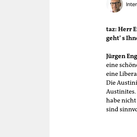
berlin
Inte
nord
wahrheit
taz: Herr E
geht’
s Ihn
verlag
verlag
Jürgen Eng
eine schöne
veranstaltungen
eine Liber
shop
Die Austini
fragen & hilfe
Austinites
habe nicht 
unterstützen
sind sinnvo
abo
genossenschaft