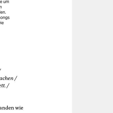
ne um
m
en.
Songs
ie
/
achen /
t. /
standen wie