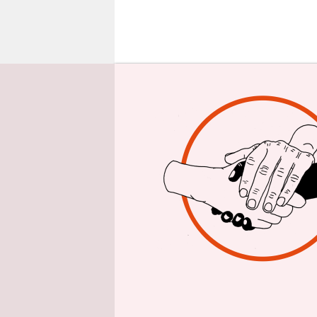
epaper login
Bis zur Wa
Matter-Dem
Es gibt in
überall hi