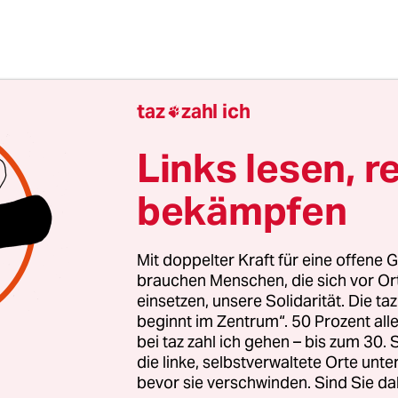
taz
zahl ich

Links lesen, r
bekämpfen
Mit doppelter Kraft für eine offene G
brauchen Menschen, die sich vor O
hl war das Jahr 2020 in den USA von den Black-L
einsetzen, unsere Solidarität. Die ta
onstrationen geprägt. Was war in Austin los?
beginnt im Zentrum“. 50 Prozent a
bei taz zahl ich gehen – bis zum 30
die linke, selbstverwaltete Orte unte
 Austin keine wirklichen Gettos, hier kann man de
bevor sie verschwinden. Sind Sie da
ngehen, das würde ich in bestimmten anderen Stä