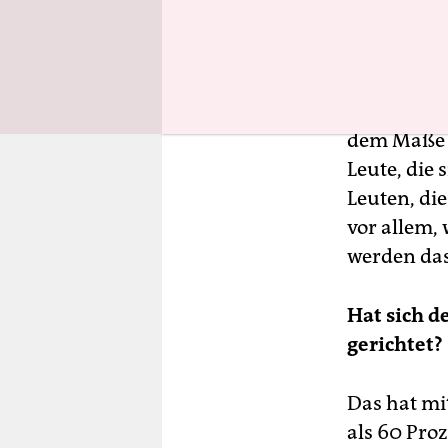
machen. Es 
interracial
cities, big
Ordnung ist
dem Maße w
Leute, die 
Leuten, di
vor allem, 
werden das
Hat sich d
gerichtet?
Das hat mi
als 60 Proz