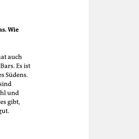
as. Wie
hat auch
ars. Es ist
es Südens.
 sind
ohl und
es gibt,
gut.