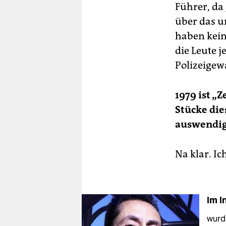
Führer, da
über das u
haben kein
die Leute j
Polizeigew
1979 ist „
Stücke die
auswendi
Na klar. Ic
Im I
wurde