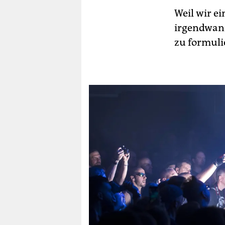
Weil wir e
irgendwann
zu formuli