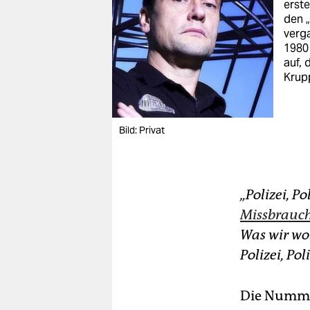
erst
den „
verg
1980
auf, 
Krupp
Bild: Privat
„Polizei, Po
Missbrauch
Was wir wol
Polizei, Po
Die Nummer 