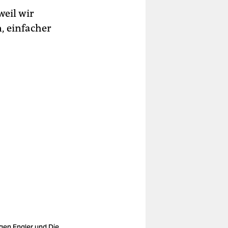
weil wir
, einfacher
gen Engler und Die