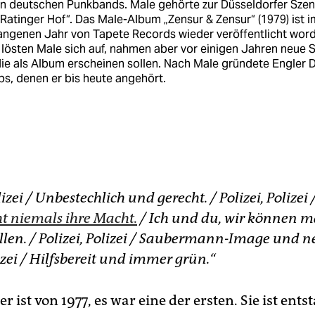
en deutschen Punkbands. Male gehörte zur Düsseldorfer Sze
Ratinger Hof“. Das Male-Album „Zensur & Zensur“ (1979) ist i
angenen Jahr von Tapete Records wieder veröffentlicht word
 lösten Male sich auf, nahmen aber vor einigen Jahren neue 
die als Album erscheinen sollen. Nach Male gründete Engler D
s, denen er bis heute angehört.
lizei / Unbestechlich und gerecht. / Polizei, Polizei 
t niemals ihre Macht.
/ Ich und du, wir können m
len. / Polizei, Polizei / Saubermann-Image und net
lizei / Hilfsbereit und immer grün.“
ist von 1977, es war eine der ersten. Sie ist ent