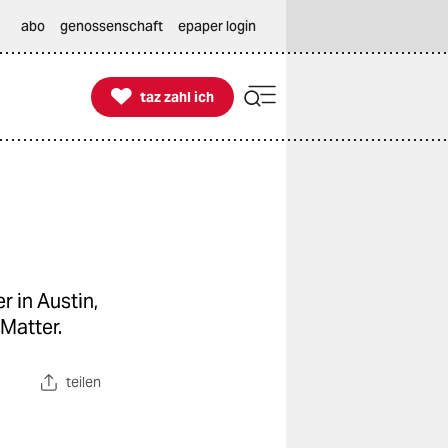
abo
genossenschaft
epaper login

taz zahl ich
taz zahl ich
 in Austin,
 Matter.
teilen