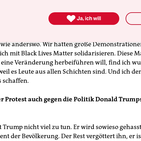
ist ein wunderbarer Schmelztiegel. In Austin gibt
 couples
, es gibt keine Abgrenzung wie anderswo

Ja, ich will
ger problems.
Es gibt aber auch hier einiges, das nic
, Polizisten, die über die Stränge schlagen, aber 
ie anderswo. Wir hatten große Demonstrationen
sich mit Black Lives Matter solidarisieren. Diese 
e eine Veränderung herbeiführen will, find ich w
weil es Leute aus allen Schichten sind. Und ich de
 ­schaffen.
er Protest auch gegen die Politik Donald Trump
t Trump nicht viel zu tun. Er wird sowieso gehas
ent der Bevölkerung. Der Rest vergöttert ihn, er is