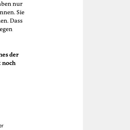
haben nur
nnen. Sie
en. Dass
gegen
nes der
t noch
er