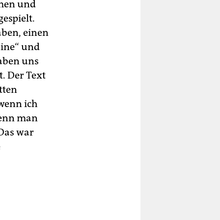
mmen und
gespielt.
aben, einen
eine“ und
haben uns
t. Der Text
tten
wenn ich
 wenn man
 Das war
e