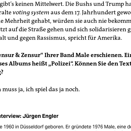
 gibt’s keinen Mittelwert. Die Bushs und Trump 
ralte
voting system
aus dem 17. Jahrhundert gewo
e Mehrheit gehabt, würden sie auch nie bekomm
etzt auf die Straße gehen und sich solidarisieren 
alt und gegen Rassismus, spricht für Amerika.
Zensur & Zensur“ Ihrer Band Male erschienen. Ei
ses Albums heißt „Polizei“. Können Sie den Tex
g?
h muss ja, ich spiel das ja noch.
nterview: Jürgen Engler
 1960 in Düsseldorf geboren. Er gründete 1976 Male, eine d