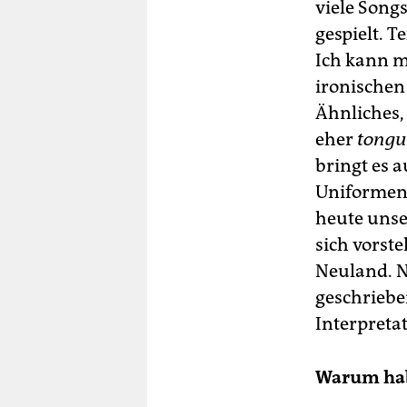
viele Song
gespielt. T
Ich kann m
ironischen
Ähnliches,
eher
tongu
bringt es a
Uniformen,
heute unse
sich vorste
Neuland. N
geschriebe
Interpretat
Warum hab