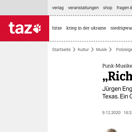
hautnavigation anspringen
hauptinhalt anspringen
footer anspringen
verlag
veranstaltungen
shop
fragen &
hitze
krieg in der ukraine
niedrigwa

taz zahl ich
taz zahl ich
Startseite
Kultur
Musik
Polizeig
themen
politik
Punk-Musike
„Rich
öko
Jürgen Engl
gesellschaft
Texas. Ein 
kultur
9.12.2020
16:3
sport