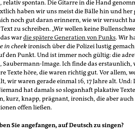
s, relativ spontan. Die Gitarre in die Hand geno
extlich haben wir uns meist die Bälle hin und her 
ich noch gut daran erinnern, wie wir versucht h
 Text zu ­schreiben. „Wir wollen keine Bullenschw
 das war
die spätere Generation von Punks
. Wir 
e in cheek
ironisch über die Polizei lustig gemach
uf den Punkt. Und ist immer noch gültig: die adre
 Saubermann-Image. Ich finde das erstaunlich, 
re Texte höre, die waren richtig gut. Vor allem,
llt, wir waren gerade einmal 16, 17 Jahre alt. Und:
iemand hat damals so sloganhaft plakative Text
n, kurz, knapp, prägnant, ironisch, die aber auch
ionen offen ließen.
en Sie angefangen, auf Deutsch zu singen?