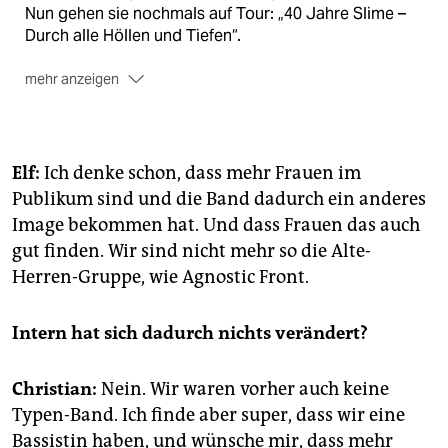
Nun gehen sie nochmals auf Tour: „40 Jahre Slime –
Durch alle Höllen und Tiefen“.
mehr anzeigen
Termine:
13. und 14. 3., SO 36, Berlin;
Elf:
Ich denke schon, dass mehr Frauen im
20. 3., Große Freiheit 36, Hamburg;
Publikum sind und die Band dadurch ein anderes
3. 4., Mergener Hof, Trier;
Image bekommen hat. Und dass Frauen das auch
4. 4., Musikbunker, Aachen
gut finden. Wir sind nicht mehr so die Alte-
Herren-Gruppe, wie Agnostic Front.
Intern hat sich dadurch nichts verändert?
Christian:
Nein. Wir waren vorher auch keine
Typen-Band. Ich finde aber super, dass wir eine
Bassistin haben, und wünsche mir, dass mehr