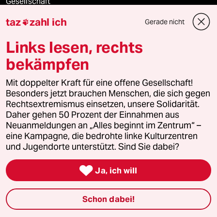
Gesellschaft
taz
zahl ich
Gerade nicht

Kultur
Links lesen, rechts
Sport
bekämpfen
Berlin
Mit doppelter Kraft für eine offene Gesellschaft!
Besonders jetzt brauchen Menschen, die sich gegen
Nord
Rechtsextremismus einsetzen, unsere Solidarität.
Daher gehen 50 Prozent der Einnahmen aus
Wahrheit
Neuanmeldungen an „Alles beginnt im Zentrum“ –
eine Kampagne, die bedrohte linke Kulturzentren
und Jugendorte unterstützt. Sind Sie dabei?
Themen

Ja, ich will
Hitze
Schon dabei!
Surfen