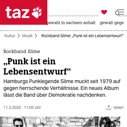

taz zahl ich
hitze
surfen
landtagswahl in sachsen-anhalt
gewalt gegen

taz zahl ich
Kultur
Musik
Rockband Slime: „Punk ist ein Lebensentwurf“
taz zahl ich
themen
Rockband Slime
„Punk ist ein
politik
Lebensentwurf“
öko
Hamburgs Punklegende Slime muckt seit 1979 auf
gegen herrschende Verhältnisse. Ein neues Album
gesellschaft
lässt die Band über Demokratie nachdenken.
kultur
11.3.2020
11:05 Uhr
teilen
sport