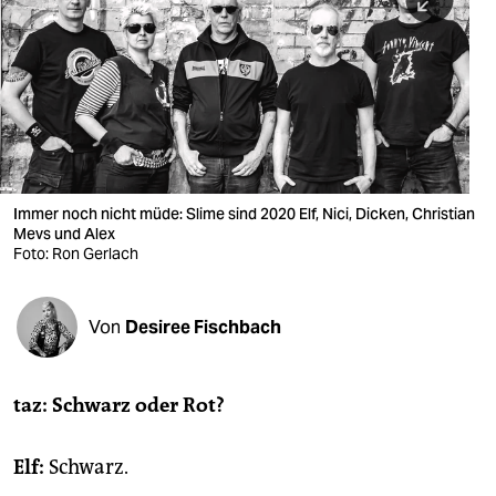
berlin
nord
wahrheit
verlag
verlag
Immer noch nicht müde: Slime sind 2020 Elf, Nici, Dicken, Christian
Mevs und Alex
veranstaltungen
Foto: Ron Gerlach
shop
fragen & hilfe
Von
Desiree Fischbach
unterstützen
taz:
Schwarz oder Rot?
abo
genossenschaft
Elf:
Schwarz.