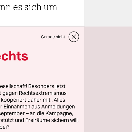
ann es sich um
teilen
Gerade nicht
echts
talt
sscheibe
esellschaft! Besonders jetzt
randloser
rt gegen Rechtsextremismus
itsbehörden
z kooperiert daher mit „Alles
ller Einnahmen aus Anmeldungen
n meinem
. September – an die Kampagne,
ahre, Kurde
rstützt und Freiräume sichern will,
bei?