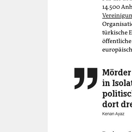
14.500 Anh
Vereinigu
Organisatio
türkische 
öffentlich
europäische
Mörder

in Isola
politis
dort dr
Kenan Ayaz