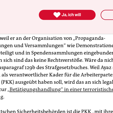
ngshaft. Bei einer Verurteilung drohen ihm vie

Ja, ich will
n werden Ayaz, der als anerkannter politischer Fl
te, nicht vorgeworfen. Die
Bundesanwaltschaft ha
 weil er an der Organisation von „Propaganda­
tungen und Versammlungen“ wie Demonstration
beteiligt und in Spendensammlungen eingebunde
An sich sind das keine Rechtsverstöße. Wäre da nic
s­paragraf 129b des Strafgesetzbuches. Weil Ayaz 
 als verantwortlicher Kader für die Arbeiterparte
 (PKK) ausgeübt haben soll, wird das an sich lega
zur
„Betätigungshandlung“ in einer terroristisch
ng
.
utschen Sicherheitsbehörden ist die PKK „mit ihr