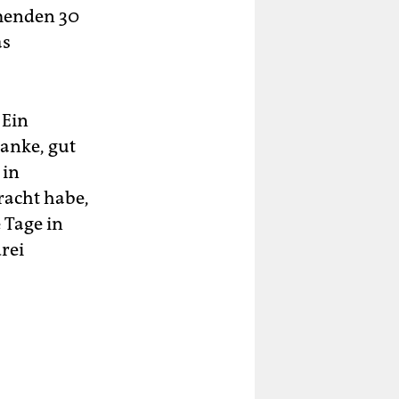
menden 30
as
 Ein
Danke, gut
 in
racht habe,
 Tage in
drei