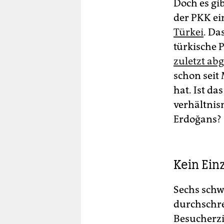
Doch es gi
der PKK ein
Türkei
. Da
türkische 
zuletzt ab
schon seit
hat. Ist d
verhältnis­
Erdoğans?
Kein Einz
Sechs schw
durchschre
Besucherzi