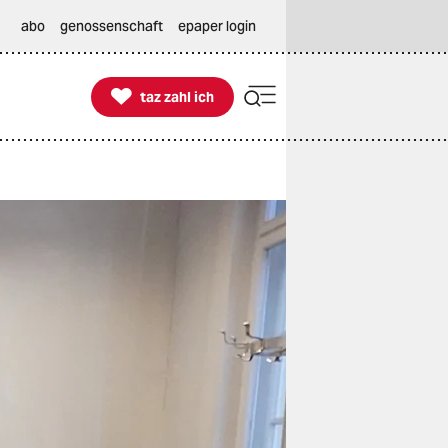
abo
genossenschaft
epaper login

taz zahl ich
taz zahl ich