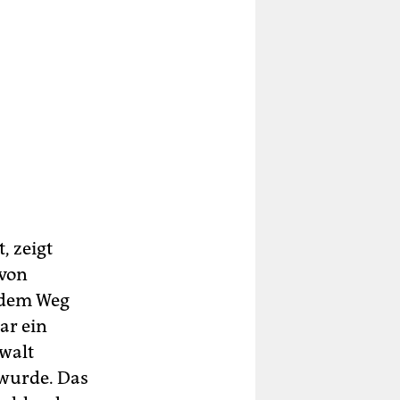
, zeigt
 von
f dem Weg
ar ein
walt
wurde. Das