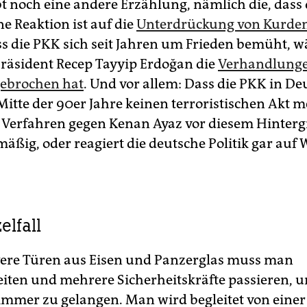
bt noch eine andere Erzählung, nämlich die, dass 
e Reaktion ist auf die
Unterdrückung von Kurden
ss die PKK sich seit Jahren um Frieden bemüht, 
Präsident Recep Tayyip Erdoğan die
Verhandlunge
gebrochen hat
. Und vor allem: Dass die PKK in D
 Mitte der 90er Jahre keinen terroristischen Akt 
as Verfahren gegen Kenan Ayaz vor diesem Hinter
mäßig, oder reagiert die deutsche Politik gar auf
elfall
ere Türen aus Eisen und Panzerglas muss man
iten und mehrere Sicherheitskräfte passieren, u
mmer zu gelangen. Man wird begleitet von einer