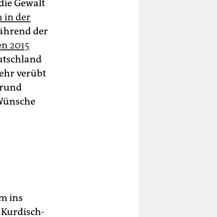
die Gewalt
 in der
während der
n 2015
eutschland
mehr verübt
grund
 Wünsche
m ins
 Kurdisch-