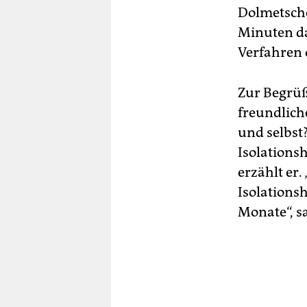
Dolmetsche
Minuten da
Verfahren o
Zur Begrüß
freundliche
und selbst?
Isolations
erzählt er
Isolationsh
Monate“, s