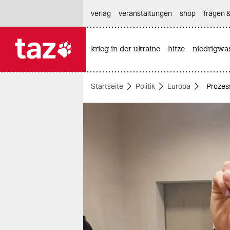
hautnavigation anspringen
hauptinhalt anspringen
footer anspringen
verlag
veranstaltungen
shop
fragen &
krieg in der ukraine
hitze
niedrigwa

taz zahl ich
taz zahl ich
Startseite
Politik
Europa
Prozess
themen
politik
öko
gesellschaft
kultur
sport