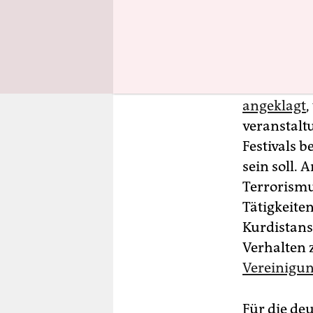
Untersuchu
Jahre Haft.
Gewalttate
Zypern leb
angeklagt
,
veranstal
Festivals 
sein soll. 
Terrorismu
Tätigkeiten
Kurdistans
Verhalten 
Vereinigu
Für die de