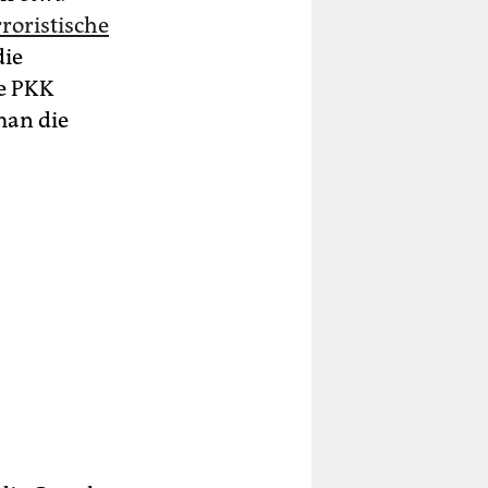
rroristische
die
ie PKK
man die