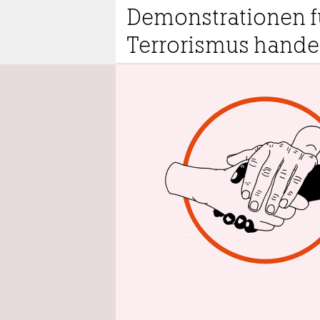
epaper login
Demonstrationen fü
Terrorismus hande
28.7.2024
7:41
Von
Barthol
D
H
s
B
halten ihn 
Leben kein
aus der Tür