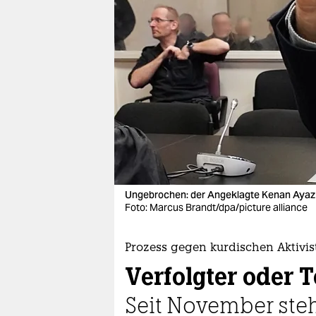
berlin
nord
wahrheit
verlag
verlag
veranstaltungen
shop
Ungebrochen: der ­Angeklagte Kenan Ayaz
fragen & hilfe
Foto: Marcus Brandt/dpa/picture alliance
unterstützen
Prozess gegen kurdischen Aktivis
abo
Verfolgter oder T
genossenschaft
Seit November steh