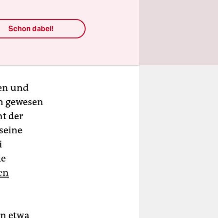
reinhalb
Schon dabei!
üchtling in
t ihn
en und
n gewesen
ht der
seine
i
le
en
en etwa