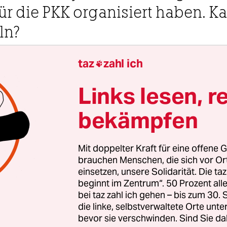
r die PKK organisiert haben. K
ln?
taz
zahl ich
 Uhr

Links lesen, r
omäus von Laffert
bekämpfen
as Besucherzimmer in der Untersuchungshaftans
olstenglacis ist stickig und eng. Hinter einer Gla
Mit doppelter Kraft für eine offene G
itzt ein Mann in blau-grün karierten Hemd, mit 
brauchen Menschen, die sich vor O
rille und lichtem Haar. Die deutschen Sicherhe
einsetzen, unsere Solidarität. Die ta
beginnt im Zentrum“. 50 Prozent a
für einen Terroristen. Er selbst sagt: „Ich habe i
bei taz zahl ich gehen – bis zum 30
er Ameise etwas zuleide getan“. Kenan Ayaz, 49 J
die linke, selbstverwaltete Orte unte
kei, sitzt seit 13 Monaten in Hamburg in
bevor sie verschwinden. Sind Sie da