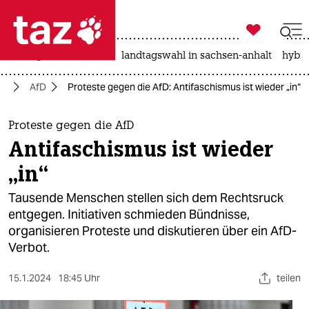

taz zahl ich
niedrigwasser
rente
landtagswahl in sachsen-anhalt
hybri

taz zahl ich
in
AfD
Proteste gegen die AfD: Antifaschismus ist wieder „in“
taz zahl ich
themen
Proteste gegen die AfD
Antifaschismus ist wieder
politik
„in“
öko
Tausende Menschen stellen sich dem Rechtsruck
entgegen. Initiativen schmieden Bündnisse,
gesellschaft
organisieren Proteste und diskutieren über ein AfD-
Verbot.
kultur
sport
15.1.2024
18:45 Uhr
teilen