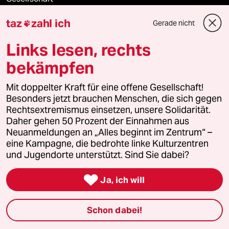
taz
zahl ich
Gerade nicht

Kultur
Links lesen, rechts
Sport
bekämpfen
Berlin
Mit doppelter Kraft für eine offene Gesellschaft!
Besonders jetzt brauchen Menschen, die sich gegen
Nord
Rechtsextremismus einsetzen, unsere Solidarität.
Daher gehen 50 Prozent der Einnahmen aus
Wahrheit
Neuanmeldungen an „Alles beginnt im Zentrum“ –
eine Kampagne, die bedrohte linke Kulturzentren
und Jugendorte unterstützt. Sind Sie dabei?
Themen

Ja, ich will
Niedrigwasser
Schon dabei!
Rente