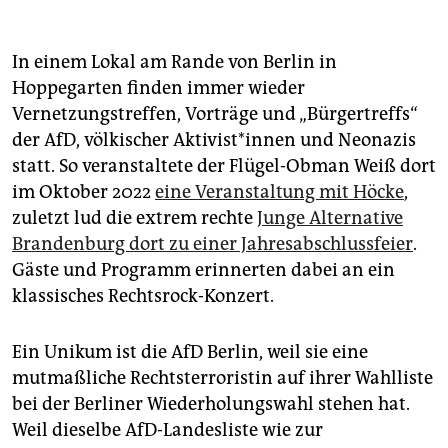
Blankenburg demonstrieren die Omas gegen Rechts
gegen einen AfD-Stammtisch.
In einem Lokal am Rande von Berlin in
3. Februar:
Menschenkette um den Reichstag durch
Hoppegarten finden immer wieder
das neue Bündnis Hand in Hand
Vernetzungstreffen, Vorträge und „Bürgertreffs“
#Wirsinddiebrandmauer gegen die
Deportationspläne der AfD.
der AfD, völkischer Ak­ti­vis­t*in­nen und Neonazis
statt. So veranstaltete der Flügel-Obman Weiß dort
im Oktober 2022
eine Veranstaltung mit Höcke
,
zuletzt lud die extrem rechte
Junge Alternative
Brandenburg dort zu einer Jahresabschlussfeier
.
Gäste und Programm erinnerten dabei an ein
klassisches Rechtsrock-Konzert.
Ein Unikum ist die AfD Berlin, weil sie eine
mutmaßliche Rechtsterroristin auf ihrer Wahlliste
bei der Berliner Wiederholungswahl stehen hat.
Weil dieselbe AfD-Landesliste wie zur