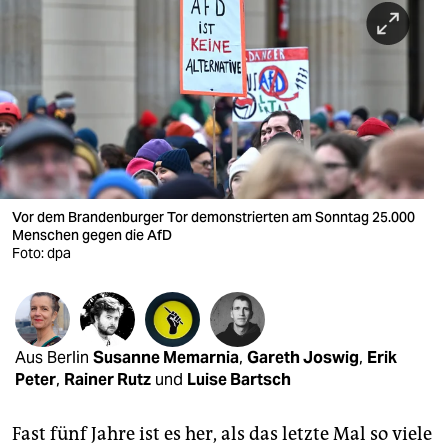
berlin
nord
wahrheit
verlag
verlag
veranstaltungen
Vor dem Brandenburger Tor demonstrierten am Sonntag 25.000
Menschen gegen die AfD
shop
Foto: dpa
fragen & hilfe
unterstützen
Aus Berlin
Susanne Memarnia
,
Gareth Joswig
,
Erik
abo
Peter
,
Rainer Rutz
und
Luise Bartsch
genossenschaft
Fast fünf Jahre ist es her, als das letzte Mal so viele