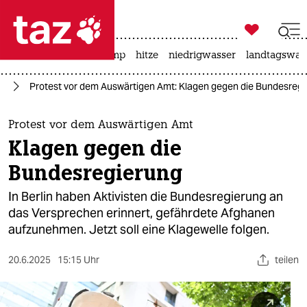

taz zahl ich
katzen
usa unter trump
hitze
niedrigwasser
landtagswahl

taz zahl ich
an
Protest vor dem Auswärtigen Amt: Klagen gegen die Bundesreg
taz zahl ich
themen
Protest vor dem Auswärtigen Amt
Klagen gegen die
politik
Bundesregierung
öko
In Berlin haben Ak­ti­vis­ten die Bundesregierung an
das Versprechen erinnert, gefährdete Af­gha­nen
gesellschaft
aufzunehmen. Jetzt soll eine Klagewelle folgen.
kultur
20.6.2025
15:15 Uhr
teilen
sport