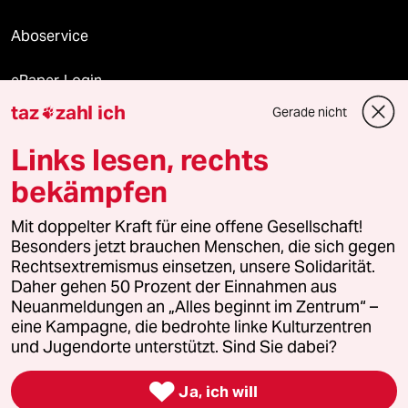
Aboservice
ePaper Login
taz
zahl ich
Gerade nicht

Downloads für Abonnierende
Links lesen, rechts
bekämpfen
© 2026 taz Verlags und Vertriebs GmbH
Alle Rechte vorbehalten. Bei rechtlichen Fragen oder für Genehmigungen
Mit doppelter Kraft für eine offene Gesellschaft!
wenden Sie sich bitte an
lizenzen@taz.de
Besonders jetzt brauchen Menschen, die sich gegen
Rechtsextremismus einsetzen, unsere Solidarität.
Daher gehen 50 Prozent der Einnahmen aus
Feedback
Redaktionsstatut
Kommune-Richtlinien
KI-
Neuanmeldungen an „Alles beginnt im Zentrum“ –
eine Kampagne, die bedrohte linke Kulturzentren
Leitlinie
Informant
Datenschutz
Impressum
AGB
und Jugendorte unterstützt. Sind Sie dabei?
Seitenwende
Einwilligungen widerrufen (Ads)

Ja, ich will