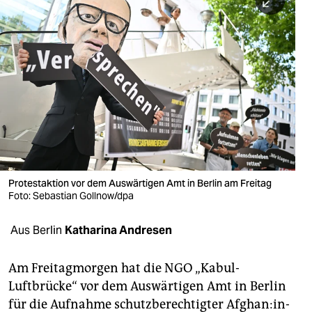
berlin
nord
wahrheit
verlag
verlag
veranstaltungen
shop
Protestaktion vor dem Auswärtigen Amt in Berlin am Freitag
Foto: Sebastian Gollnow/dpa
fragen & hilfe
Aus Berlin
Katharina Andresen
unterstützen
abo
Am Freitagmorgen hat die NGO „Kabul-
Luftbrücke“ vor dem Auswärtigen Amt in Berlin
genossenschaft
für die Aufnahme schutzberechtigter Af­gha­n:in­