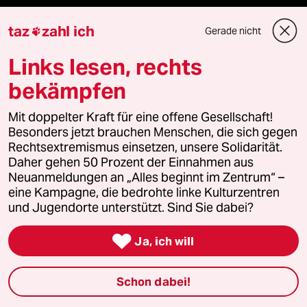
taz
zahl ich
Gerade nicht

Veranstaltungen
Links lesen, rechts
Demnächst
bekämpfen
Vor Ort
Mit doppelter Kraft für eine offene Gesellschaft!
Besonders jetzt brauchen Menschen, die sich gegen
Live im Stream
Rechtsextremismus einsetzen, unsere Solidarität.
Daher gehen 50 Prozent der Einnahmen aus
Neuanmeldungen an „Alles beginnt im Zentrum“ –
Vergangene
eine Kampagne, die bedrohte linke Kulturzentren
und Jugendorte unterstützt. Sind Sie dabei?
taz lab 2027

Ja, ich will
Mehr taz Lesestoff
Schon dabei!