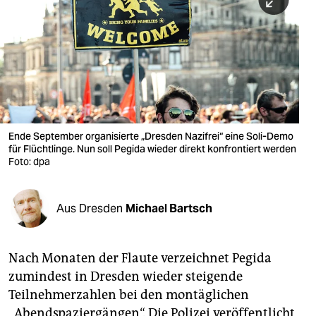
berlin
nord
wahrheit
verlag
verlag
Ende September organisierte „Dresden Nazifrei“ eine Soli-Demo
für Flüchtlinge. Nun soll Pegida wieder direkt konfrontiert werden
veranstaltungen
Foto: dpa
shop
fragen & hilfe
Aus Dresden
Michael Bartsch
unterstützen
Nach Monaten der Flaute verzeichnet Pegida
abo
zumindest in Dresden wieder steigende
genossenschaft
Teilnehmerzahlen bei den montäglichen
„Abendspaziergängen“. Die Polizei veröffentlicht