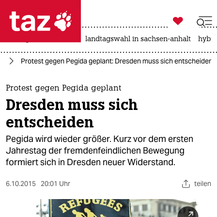

taz zahl ich
niedrigwasser
rente
landtagswahl in sachsen-anhalt
hybri

taz zahl ich
us
Protest gegen Pegida geplant: Dresden muss sich entscheiden
taz zahl ich
themen
Protest gegen Pegida geplant
Dresden muss sich
politik
entscheiden
öko
Pegida wird wieder größer. Kurz vor dem ersten
Jahrestag der fremdenfeindlichen Bewegung
gesellschaft
formiert sich in Dresden neuer Widerstand.
kultur
6.10.2015
20:01 Uhr
teilen
sport