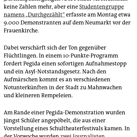
epaper login
keine Zahlen mehr, aber eine
Studentengruppe
namens „Durchgezählt“
erfasste am Montag etwa
9.000 Demonstranten auf dem Neumarkt vor der
Frauenkirche.
Dabei verschärft sich der Ton gegenüber
Flüchtlingen. In einem 10-Punkte-Programm
fordert Pegida einen sofortigen Aufnahmestopp
und ein Asyl-Notstandsgesetz. Nach den
Aufmärschen kommt es an verschiedenen
Notunterkünften in der Stadt zu Mahnwachen
und kleineren Rempeleien.
Am Rande einer Pegida-Demonstration wurden
jüngst Schüler angepöbelt, die aus einer
Vorstellung eines Schultheaterfestivals kamen. In
der Vorwoche wurden
zwei Journalisten