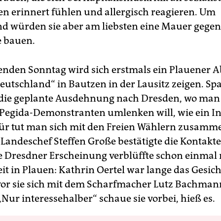
n erinnert fühlen und allergisch reagieren. Um
d würden sie aber am liebsten eine Mauer gegen
e bauen.
en Sonntag wird sich erstmals ein Plauener A
Deutschland“ in Bautzen in der Lausitz zeigen. S
 die geplante Ausdehnung nach Dresden, wo man
r Pegida-Demonstranten umlenken will, wie ein In
für tut man sich mit den Freien Wählern zusamm
 Landeschef Steffen Große bestätigte die Kontakte
e Dresdner Erscheinung verblüffte schon einmal 
t in Plauen: Kathrin Oertel war lange das Gesich
vor sie sich mit dem Scharfmacher Lutz Bachman
Nur interessehalber“ schaue sie vorbei, hieß es.