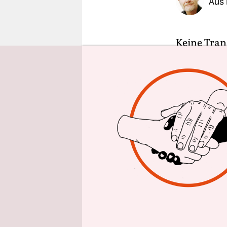
Aus 
epaper login
Keine Tran
Hooligans,
sind kaum 
wen sie so
Handys ent
Sonst aber
„Wir sind 
Protest, d
Vor mehr a
betitelten
Montagsde
einleiteten