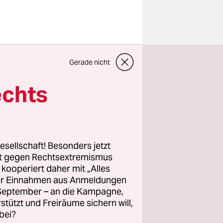
Polizisten
Gerade nicht
agt, für
chtende
echts
schrift
uartiger
esellschaft! Besonders jetzt
rt gegen Rechtsextremismus
rscheidet.
z kooperiert daher mit „Alles
 so
ller Einnahmen aus Anmeldungen
. September – an die Kampagne,
r DDR
rstützt und Freiräume sichern will,
bei?