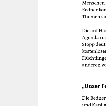
Menschen au
Redner ko
Themen sin
Die auf Ha
Agenda rei
Stopp deut
kostenlose
Flüchtlinge
anderen wi
„Unser F
Die Redner
und Kapita