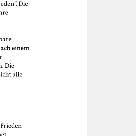
reden“. Die
hre
bare
nach einem
r
. Die
icht alle
 Frieden
net