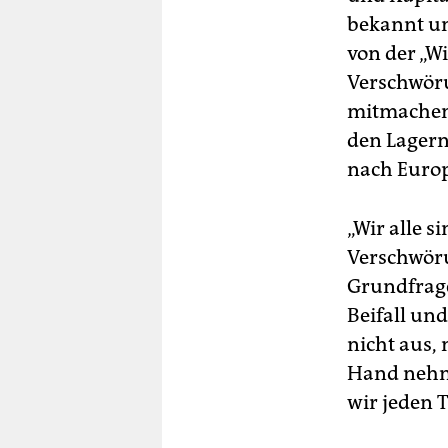
bekannt un
von der „W
Verschwör
mitmachen.
den Lagern
nach Euro
„Wir alle s
Verschwöru
Grundfragen
Beifall und
nicht aus,
Hand nehme
wir jeden 