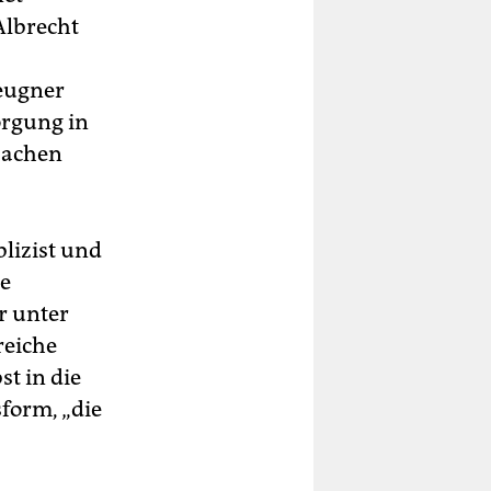
Albrecht
eugner
orgung in
rsachen
blizist und
le
r unter
reiche
t in die
form, „die