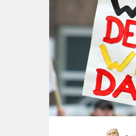
berlin
nord
wahrheit
verlag
verlag
veranstaltungen
shop
fragen & hilfe
unterstützen
abo
genossenschaft