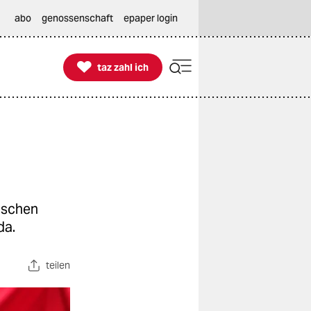
abo
genossenschaft
epaper login

taz zahl ich
taz zahl ich
ischen
da.
teilen