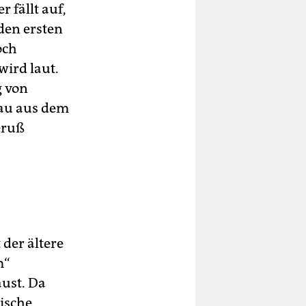
fällt auf,
den ersten
och
ird laut.
g von
rau aus dem
Gruß
 der ältere
m“
ust. Da
tische