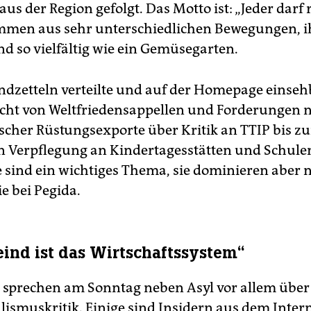
s der Region gefolgt. Das Motto ist: „Jeder darf 
mmen aus sehr unterschiedlichen Bewegungen, i
d so vielfältig wie ein Gemüsegarten.
ndzetteln verteilte und auf der Homepage einseh
cht von Weltfriedensappellen und Forderungen 
scher Rüstungsexporte über Kritik an TTIP bis zu
n Verpflegung an Kindertagesstätten und Schulen
 sind ein wichtiges Thema, sie dominieren aber n
e bei Pegida.
eind ist das Wirtschaftssystem“
 sprechen am Sonntag neben Asyl vor allem über
lismuskritik. Einige sind Insidern aus dem Inter