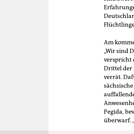
Erfahrunge
Deutschlan
Flüchtling
Am kommend
„Wir sind 
verspricht
Drittel de
verrät. Da
sächsische
auffallend
Anwesenhei
Pegida, be
überwarf. „