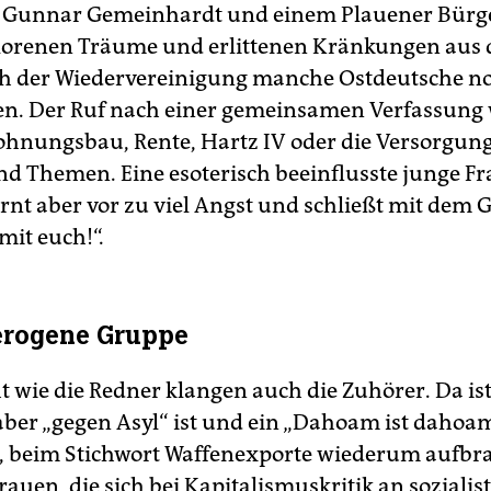
Gunnar Gemeinhardt und einem Plauener Bürger 
lorenen Träume und erlittenen Kränkungen aus 
h der Wiedervereinigung manche Ostdeutsche n
en. Der Ruf nach einer gemeinsamen Verfassung w
ohnungsbau, Rente, Hartz IV oder die Versorgun
nd Themen. Eine esoterisch beeinflusste junge F
nt aber vor zu viel Angst und schließt mit dem 
 mit euch!“.
erogene Gruppe
 wie die Redner klangen auch die Zuhörer. Da ist
 aber „gegen Asyl“ ist und ein „Dahoam ist dahoa
, beim Stichwort Waffenexporte wiederum aufbra
rauen, die sich bei Kapitalismuskritik an sozialis