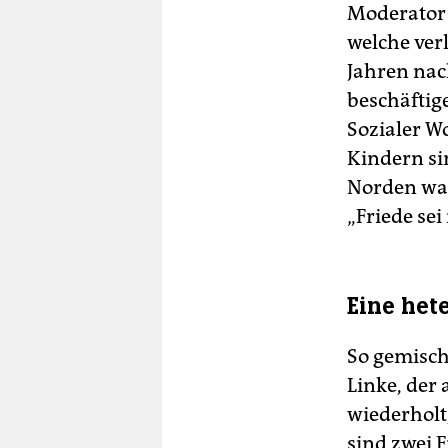
Moderator 
welche ver
Jahren nac
beschäftig
Sozialer W
Kindern si
Norden war
„Friede sei
Eine het
So gemischt
Linke, der
wiederholt
sind zwei F