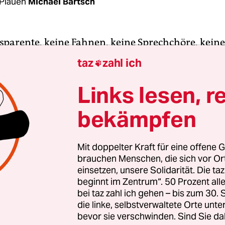
Plauen
Michael Bartsch
sparente, keine Fahnen, keine Sprechchöre, keine
 aber auch keine Gegendemonstration am Rande. 
taz
zahl ich

zu sehen. Die „Lügenpresse“ wird freundlich gefr
 eifrig mitschreibe. Nur am Schluss erinnern leu
Links lesen, r
fernt an die Anfänge von Pegida.
bekämpfen
 wächst im vogtländischen Plauen unter der Über
Deutschland“ an den Sonntagnachmittagen ein ne
Mit doppelter Kraft für eine offene G
brauchen Menschen, die sich vor O
er sich von Pegida und AfD-Demonstrationen unte
einsetzen, unsere Solidarität. Die ta
ls 25 Jahren hatten hier in der damals scherzhaft
beginnt im Zentrum“. 50 Prozent a
 Autonomen Gebirgsrepublik auch jene
bei taz zahl ich gehen – bis zum 30
monstrationen begonnen, die 1989 das Ende de
die linke, selbstverwaltete Orte unte
bevor sie verschwinden. Sind Sie da
.