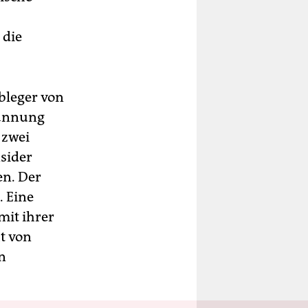
 die
bleger von
pannung
 zwei
sider
en. Der
. Eine
mit ihrer
t von
n