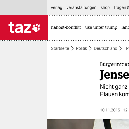
hautnavigation anspringen
hauptinhalt anspringen
footer anspringen
verlag
veranstaltungen
shop
fragen &
nahost-konflikt
usa unter trump
lan

taz zahl ich
taz zahl ich
Startseite
Politik
Deutschland
P
themen
politik
Bürgerinitia
Jense
öko
Nicht ganz
gesellschaft
Plauen kom
kultur
10.11.2015
12:
sport