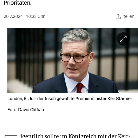
berlin
Prioritäten.
nord
20.7.2024
10:33 Uhr
teilen
wahrheit
verlag
verlag
veranstaltungen
shop
fragen & hilfe
London, 5. Juli: der frisch gewählte Premierminister Keir Starmer
unterstützen
Foto: David Cliff/ap
abo
genossenschaft
igentlich sollte im Königreich mit der Keir-