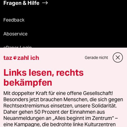
Fragen & Hilfe
Feedback
Aboservice
ePaper Login
taz
zahl ich
Gerade nicht

Downloads für Abonnierende
Links lesen, rechts
bekämpfen
© 2026 taz Verlags und Vertriebs GmbH
Mit doppelter Kraft für eine offene Gesellschaft!
Alle Rechte vorbehalten. Bei rechtlichen Fragen oder für Genehmigungen
wenden Sie sich bitte an
lizenzen@taz.de
Besonders jetzt brauchen Menschen, die sich gegen
Rechtsextremismus einsetzen, unsere Solidarität.
Daher gehen 50 Prozent der Einnahmen aus
Feedback
Redaktionsstatut
Kommune-Richtlinien
KI-
Neuanmeldungen an „Alles beginnt im Zentrum“ –
eine Kampagne, die bedrohte linke Kulturzentren