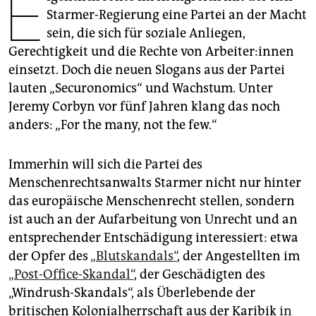
E
epaper login
Starmer-Regierung eine Partei an der Macht
sein, die sich für soziale Anliegen,
Gerechtigkeit und die Rechte von Ar­bei­te­r:in­nen
einsetzt. Doch die neuen Slogans aus der Partei
lauten „Securonomics“ und Wachstum. Unter
Jeremy Corbyn vor fünf Jahren klang das noch
anders: „For the many, not the few.“
Immerhin will sich die Partei des
Menschenrechtsanwalts Starmer nicht nur hinter
das europäische Menschenrecht stellen, sondern
ist auch an der Aufarbeitung von Unrecht und an
entsprechender Entschädigung interessiert: etwa
der Opfer des
„Blut­skandals“
, der Angestellten im
„Post-Office-Skandal“
, der Geschädigten des
„Windrush-Skandals“, als Überlebende der
britischen Kolonialherrschaft aus der Karibik
in