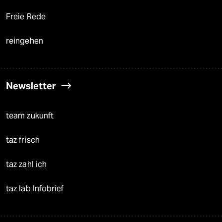
Freie Rede
reingehen
Newsletter
team zukunft
taz frisch
taz zahl ich
taz lab Infobrief