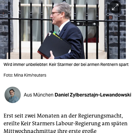
berlin
nord
wahrheit
verlag
verlag
veranstaltungen
Wird immer unbeliebter: Keir Starmer der bei armen Rentnern spart
shop
Foto: Mina Kim/reuters
fragen & hilfe
Aus München
Daniel Zylbersztajn-Lewandowski
unterstützen
abo
Erst seit zwei Monaten an der Regierungsmacht,
genossenschaft
ereilte Keir Starmers Labour-Regierung am späten
Mittwochnachmittag ihre erste große