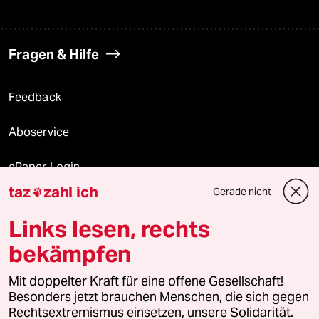
Fragen & Hilfe
Feedback
Aboservice
ePaper Login
taz
zahl ich
Gerade nicht

Downloads für Abonnierende
Links lesen, rechts
bekämpfen
© 2026 taz Verlags und Vertriebs GmbH
Mit doppelter Kraft für eine offene Gesellschaft!
Alle Rechte vorbehalten. Bei rechtlichen Fragen oder für Genehmigungen
wenden Sie sich bitte an
lizenzen@taz.de
Besonders jetzt brauchen Menschen, die sich gegen
Rechtsextremismus einsetzen, unsere Solidarität.