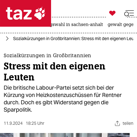

taz zahl ich
hitze
surfen
landtagswahl in sachsen-anhalt
gewalt gegen

taz zahl ich
pa
Sozialkürzungen in Großbritannien: Stress mit den eigenen Leut
taz zahl ich
themen
Sozialkürzungen in Großbritannien
Stress mit den eigenen
politik
Leuten
öko
Die britische Labour-Partei setzt sich bei der
Kürzung von Heizkostenzuschüssen für Rentner
gesellschaft
durch. Doch es gibt Widerstand gegen die
Sparpolitik.
kultur
sport
11.9.2024
18:25 Uhr
teilen