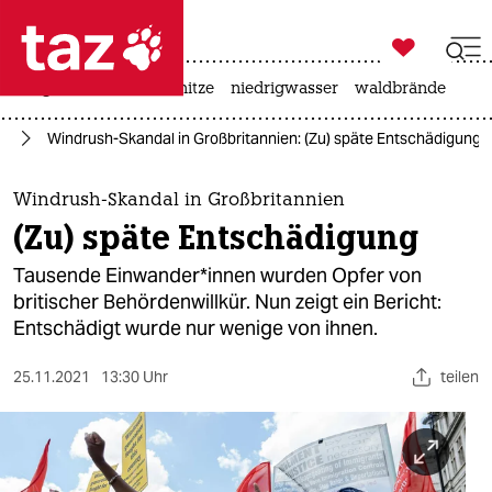

taz zahl ich
krieg in der ukraine
hitze
niedrigwasser
waldbrände

taz zahl ich
pa
Windrush-Skandal in Großbritannien: (Zu) späte Entschädigung
taz zahl ich
themen
Windrush-Skandal in Großbritannien
(Zu) späte Entschädigung
politik
Tausende Ein­wan­de­r*in­nen wurden Opfer von
öko
britischer Behördenwillkür. Nun zeigt ein Bericht:
Entschädigt wurde nur wenige von ihnen.
gesellschaft
25.11.2021
13:30 Uhr
teilen
kultur
sport