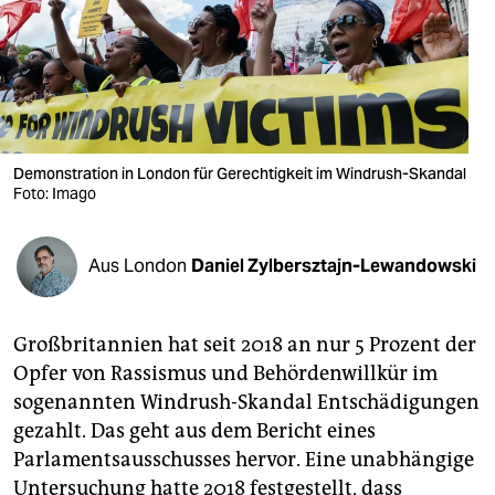
berlin
nord
wahrheit
verlag
Demonstration in London für Gerechtigkeit im Windrush-Skandal
Foto: Imago
verlag
veranstaltungen
Aus London
Daniel Zylbersztajn-Lewandowski
shop
fragen & hilfe
Großbritannien hat seit 2018 an nur 5 Prozent der
unterstützen
Opfer von Rassismus und Behördenwillkür im
sogenannten Windrush-Skandal Entschädigungen
abo
gezahlt. Das geht aus dem Bericht eines
genossenschaft
Parlamentsausschusses hervor. Eine unabhängige
Untersuchung hatte 2018 festgestellt, dass