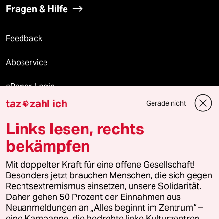
Fragen & Hilfe
Feedback
Aboservice
ePaper Login
taz
zahl ich
Gerade nicht

Downloads für Abonnierende
Links lesen, rechts
bekämpfen
© 2026 taz Verlags und Vertriebs GmbH
Mit doppelter Kraft für eine offene Gesellschaft!
Alle Rechte vorbehalten. Bei rechtlichen Fragen oder für Genehmigungen
wenden Sie sich bitte an
lizenzen@taz.de
Besonders jetzt brauchen Menschen, die sich gegen
Rechtsextremismus einsetzen, unsere Solidarität.
Daher gehen 50 Prozent der Einnahmen aus
Feedback
Redaktionsstatut
Kommune-Richtlinien
KI-
Neuanmeldungen an „Alles beginnt im Zentrum“ –
eine Kampagne, die bedrohte linke Kulturzentren