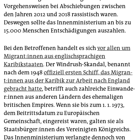
epaper login
Vorgehensweisen bei Abschiebungen zwischen
den Jahren 2012 und 2018 rassistisch waren.
Deswegen sollte das Innenministerium an bis zu
15.000 Menschen Entschädigungen auszahlen.
Bei den Betroffenen handelt es sich
vor allen um
Mi­gran­t:in­nen aus englischsprachigen
Karibikstaaten
. Der Windrush-Skandal, benannt
nach dem 1948
offiziell ersten Schiff, das Mi­gran­
t:in­nen aus der Karibik zur Arbeit nach England
gebracht hatte
, betrifft auch zahlreiche Ein­wan­de­
r:in­nen aus anderen Ländern des ehemaligen
britischen Empires. Wenn sie bis zum 1. 1. 1973,
dem Beitrittsdatum zu Europäischen
Gemeinschaft, eingereist waren, galten sie als
Staats­bür­ge­r:in­nen des Vereinigten Königreichs.
Das Innenministerium verlangte dennoch von