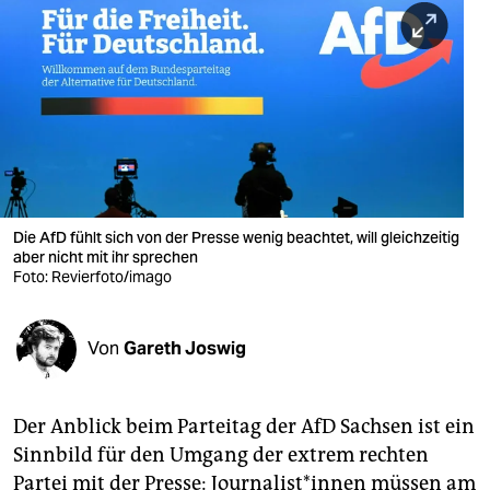
berlin
nord
wahrheit
verlag
verlag
veranstaltungen
Die AfD fühlt sich von der Presse wenig beachtet, will gleichzeitig
aber nicht mit ihr sprechen
Foto: Revierfoto/imago
shop
fragen & hilfe
Von
Gareth Joswig
unterstützen
abo
Der Anblick beim Parteitag der AfD Sachsen ist ein
genossenschaft
Sinnbild für den Umgang der extrem rechten
Partei mit der Presse: Jour­na­lis­t*in­nen müssen am