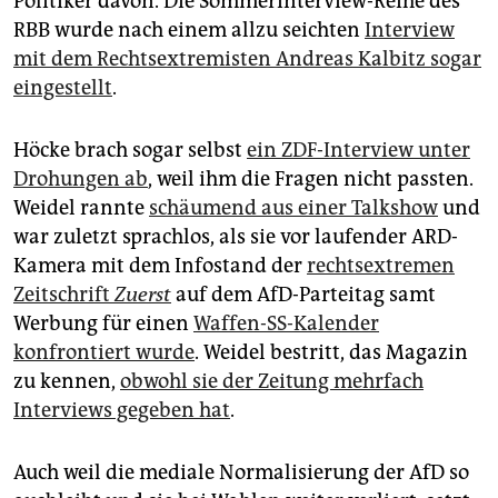
Politiker davon. Die Sommerinterview-Reihe des
RBB wurde nach einem allzu seichten
Interview
mit dem Rechtsextremisten Andre­as Kalbitz sogar
eingestellt
.
Höcke brach sogar selbst
ein ZDF-Interview unter
Drohungen ab
, weil ihm die Fragen nicht passten.
Weidel rannte
schäumend aus einer Talkshow
und
war zuletzt sprachlos, als sie vor laufender ARD-
Kamera mit dem Infostand der
rechtsextremen
Zeitschrift
Zuerst
auf dem AfD-Parteitag samt
Werbung für einen
Waffen-SS-Kalender
konfrontiert wurde
. Weidel bestritt, das Magazin
zu kennen,
obwohl sie der Zeitung mehrfach
Interviews gegeben hat
.
Auch weil die mediale Normalisierung der AfD so