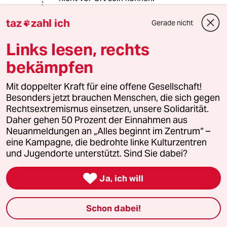
Journalisten sind also die Vertreter
der Menschen.
taz
zahl ich
Gerade nicht

Und selbstverständlich müssen alle
Menschen unmittelbaren Zugang zu
Links lesen, rechts
den Informationsquellen haben.
bekämpfen
Erst falls sie selbst keine Zeit haben
oder nicht das Geld haben
Mit doppelter Kraft für eine offene Gesellschaft!
anzureisen, kann man sie an die
Besonders jetzt brauchen Menschen, die sich gegen
Medien verweisen.
Rechtsextremismus einsetzen, unsere Solidarität.
Daher gehen 50 Prozent der Einnahmen aus
Neuanmeldungen an „Alles beginnt im Zentrum“ –
Bolzkopf
eine Kampagne, die bedrohte linke Kulturzentren
23.07.2022
,
16:28 Uhr
und Jugendorte unterstützt. Sind Sie dabei?
@Ingo Bernable:

Warum schrieb ich wohl expressis
Ja, ich will
verbis "...Die Gründe haben aber mit
der Nichtzulassung von Journalisten
Schon dabei!
nichts zu tun:..." ?