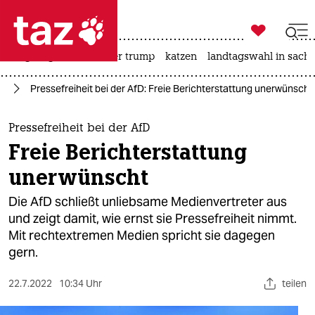

taz zahl ich
bergsteigen
usa unter trump
katzen
landtagswahl in sachs

taz zahl ich
fD
Pressefreiheit bei der AfD: Freie Berichterstattung unerwünscht
taz zahl ich
themen
Pressefreiheit bei der AfD
Freie Berichterstattung
politik
unerwünscht
öko
Die AfD schließt unliebsame Medienvertreter aus
und zeigt damit, wie ernst sie Pressefreiheit nimmt.
gesellschaft
Mit rechtextremen Medien spricht sie dagegen
gern.
kultur
sport
22.7.2022
10:34 Uhr
teilen