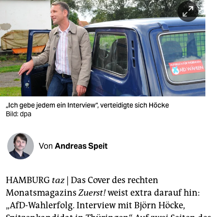
berlin
nord
wahrheit
verlag
verlag
veranstaltungen
„Ich gebe jedem ein Interview“, verteidigte sich Höcke
Bild: dpa
shop
fragen & hilfe
Von
Andreas Speit
unterstützen
HAMBURG
taz
| Das Cover des rechten
abo
Monatsmagazins
Zuerst!
weist extra darauf hin:
genossenschaft
„AfD-Wahlerfolg. Interview mit Björn Höcke,