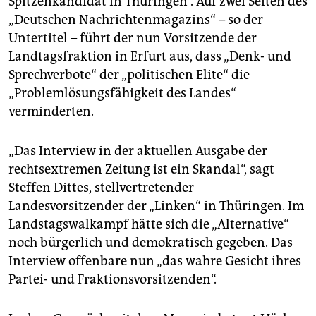
Spitzenkandidat in Thüringen“. Auf zwei Seiten des
epaper login
„Deutschen Nachrichtenmagazins“ – so der
Untertitel – führt der nun Vorsitzende der
Landtagsfraktion in Erfurt aus, dass „Denk- und
Sprechverbote“ der „politischen Elite“ die
„Problemlösungsfähigkeit des Landes“
verminderten.
„Das Interview in der aktuellen Ausgabe der
rechtsextremen Zeitung ist ein Skandal“, sagt
Steffen Dittes, stellvertretender
Landesvorsitzender der „Linken“ in Thüringen. Im
Landstagswalkampf hätte sich die „Alternative“
noch bürgerlich und demokratisch gegeben. Das
Interview offenbare nun „das wahre Gesicht ihres
Partei- und Fraktionsvorsitzenden“.