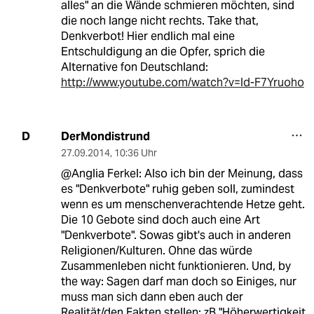
alles" an die Wände schmieren möchten, sind
die noch lange nicht rechts. Take that,
Denkverbot! Hier endlich mal eine
Entschuldigung an die Opfer, sprich die
Alternative fon Deutschland:
http://www.youtube.com/watch?v=ld-F7Yruoho
DerMondistrund
D
27.09.2014
,
10:36 Uhr
@Anglia Ferkel: Also ich bin der Meinung, dass
es "Denkverbote" ruhig geben soll, zumindest
wenn es um menschenverachtende Hetze geht.
Die 10 Gebote sind doch auch eine Art
"Denkverbote". Sowas gibt's auch in anderen
Religionen/Kulturen. Ohne das würde
Zusammenleben nicht funktionieren. Und, by
the way: Sagen darf man doch so Einiges, nur
muss man sich dann eben auch der
Realität/den Fakten stellen: zB "Höherwertigkeit