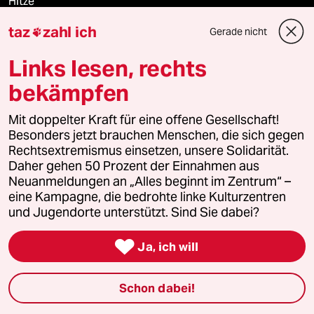
Hitze
taz
zahl ich
Gerade nicht

Links lesen, rechts
Verlag
bekämpfen
Aktuelles
Mit doppelter Kraft für eine offene Gesellschaft!
Besonders jetzt brauchen Menschen, die sich gegen
Hausblog
Rechtsextremismus einsetzen, unsere Solidarität.
Daher gehen 50 Prozent der Einnahmen aus
Die Seitenwende
Neuanmeldungen an „Alles beginnt im Zentrum“ –
eine Kampagne, die bedrohte linke Kulturzentren
Stellen
und Jugendorte unterstützt. Sind Sie dabei?

Presse
Ja, ich will
Schon dabei!
Unterstützen