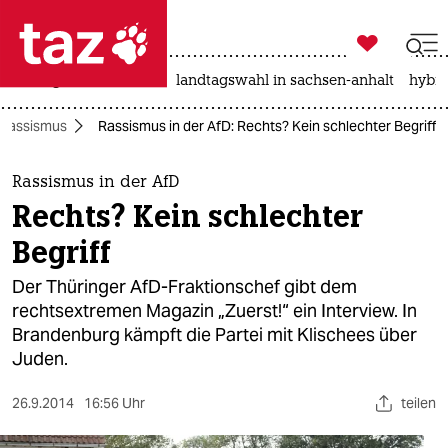

taz zahl ich
niedrigwasser
rente
landtagswahl in sachsen-anhalt
hybri

taz zahl ich
Rassismus
Rassismus in der AfD: Rechts? Kein schlechter Begriff
taz zahl ich
themen
Rassismus in der AfD
Rechts? Kein schlechter
politik
Begriff
öko
Der Thüringer AfD-Fraktionschef gibt dem
rechtsextremen Magazin „Zuerst!“ ein Interview. In
gesellschaft
Brandenburg kämpft die Partei mit Klischees über
Juden.
kultur
sport
26.9.2014
16:56 Uhr
teilen