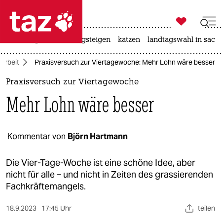

taz zahl ich
iran-krieg
hitze
bergsteigen
katzen
landtagswahl in sach

taz zahl ich
Arbeit
Praxisversuch zur Viertagewoche: Mehr Lohn wäre besser
taz zahl ich
Praxisversuch zur Viertagewoche
themen
Mehr Lohn wäre besser
politik
öko
Kommentar von
Björn Hartmann
gesellschaft
Die Vier-Tage-Woche ist eine schöne Idee, aber
nicht für alle – und nicht in Zeiten des grassierenden
kultur
Fachkräftemangels.
sport
18.9.2023
17:45 Uhr
teilen