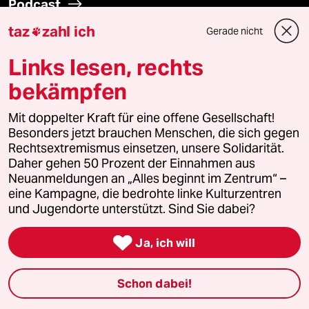
Podcast
taz
zahl ich
Gerade nicht

bundestalk
Links lesen, rechts
fernverbindung
bekämpfen
klima update°
Mit doppelter Kraft für eine offene Gesellschaft!
Besonders jetzt brauchen Menschen, die sich gegen
Rechtsextremismus einsetzen, unsere Solidarität.
Mauerecho
Daher gehen 50 Prozent der Einnahmen aus
Neuanmeldungen an „Alles beginnt im Zentrum“ –
Freie Rede
eine Kampagne, die bedrohte linke Kulturzentren
und Jugendorte unterstützt. Sind Sie dabei?
reingehen

Ja, ich will
Newsletter
Schon dabei!