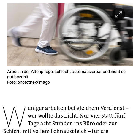
berlin
nord
wahrheit
verlag
verlag
veranstaltungen
Arbeit in der Altenpflege, schlecht automatisierbar und nicht so
shop
gut bezahlt
Foto: photothek/imago
fragen & hilfe
unterstützen
W
eniger arbeiten bei gleichem Verdienst –
abo
wer wollte das nicht. Nur vier statt fünf
genossenschaft
Tage acht Stunden ins Büro oder zur
Schicht mit vollem Lohnausgleich – für die