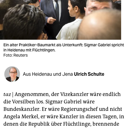
berlin
nord
wahrheit
verlag
Ein alter Praktiker-Baumarkt als Unterkunft: Sigmar Gabriel spricht
verlag
in Heidenau mit Flüchtlingen.
Foto: Reuters
veranstaltungen
shop
Aus Heidenau und Jena
Ulrich Schulte
fragen & hilfe
taz
| Angenommen, der Vizekanzler wäre endlich
unterstützen
die Vorsilben los. Sigmar Gabriel wäre
abo
Bundeskanzler. Er wäre Regierungschef und nicht
Angela Merkel, er wäre Kanzler in diesen Tagen, in
genossenschaft
denen die Republik über Flüchtlinge, brennende