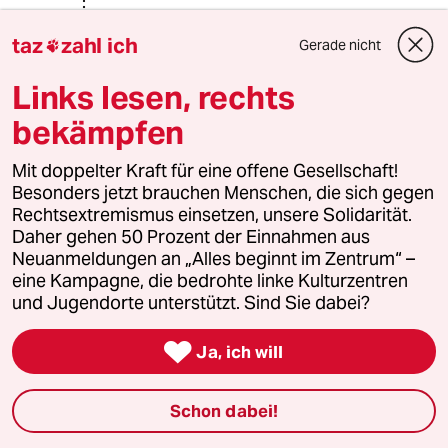
Thomas_Ba_Wü
T
taz
zahl ich
28.08.2015
,
11:57 Uhr
Gerade nicht

@Hunter:
Links lesen, rechts
Und geht er nicht hin - oder zu spät
(wie Merkel) - meckern auch wieder
bekämpfen
alle.
Mit doppelter Kraft für eine offene Gesellschaft!
Und natürlich liegt es ausschließlich
Besonders jetzt brauchen Menschen, die sich gegen
am dahinsiechenden Journalismus
Rechtsextremismus einsetzen, unsere Solidarität.
wenn sie in der Zeitung nicht zu 100%
Daher gehen 50 Prozent der Einnahmen aus
ihre Meinung widergespiegelt
Neuanmeldungen an „Alles beginnt im Zentrum“ –
bekommen.
eine Kampagne, die bedrohte linke Kulturzentren
Aber Gott sei Dank gibt es ja die
und Jugendorte unterstützt. Sind Sie dabei?
Erleuchteten wie sie die uns dann
aufklären können wie es wirklich ist.

Ja, ich will
Danke!
Schon dabei!
Rainer B.