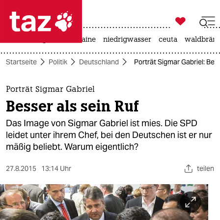

taz zahl ich
hitze
krieg in der ukraine
niedrigwasser
ceuta
waldbrän

taz zahl ich
Startseite
Politik
Deutschland
Porträt Sigmar Gabriel: Bess
taz zahl ich
themen
Porträt Sigmar Gabriel
Besser als sein Ruf
politik
Das Image von Sigmar Gabriel ist mies. Die SPD
öko
leidet unter ihrem Chef, bei den Deutschen ist er nur
mäßig beliebt. Warum eigentlich?
gesellschaft
27.8.2015
13:14 Uhr
teilen
kultur
sport