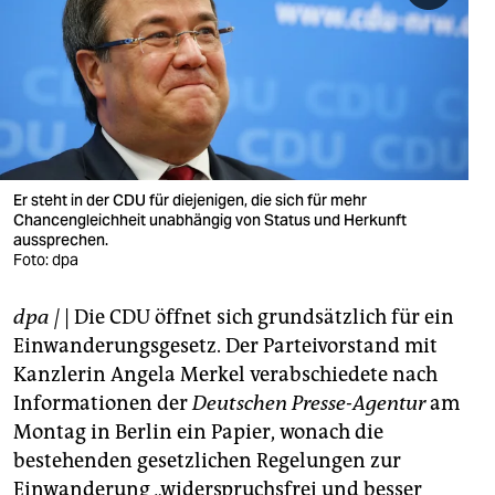
berlin
nord
wahrheit
verlag
verlag
Er steht in der CDU für diejenigen, die sich für mehr
Chancengleichheit unabhängig von Status und Herkunft
veranstaltungen
aussprechen.
Foto: dpa
shop
dpa
|
| Die CDU öffnet sich grundsätzlich für ein
fragen & hilfe
Einwanderungsgesetz. Der Parteivorstand mit
unterstützen
Kanzlerin Angela Merkel verabschiedete nach
Informationen der
Deutschen Presse-Agentur
am
abo
Montag in Berlin ein Papier, wonach die
genossenschaft
bestehenden gesetzlichen Regelungen zur
Einwanderung „widerspruchsfrei und besser