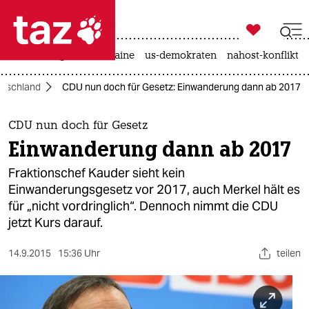

taz zahl ich
hitze
krieg in der ukraine
us-demokraten
nahost-konflikt

taz zahl ich
utschland
CDU nun doch für Gesetz: Einwanderung dann ab 2017
taz zahl ich
themen
CDU nun doch für Gesetz
Einwanderung dann ab 2017
politik
Fraktionschef Kauder sieht kein
öko
Einwanderungsgesetz vor 2017, auch Merkel hält es
für „nicht vordringlich“. Dennoch nimmt die CDU
gesellschaft
jetzt Kurs darauf.
kultur
14.9.2015
15:36 Uhr
teilen
sport