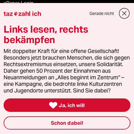
ePaper Login
taz
zahl ich
Gerade nicht

Downloads für Abonnierende
Links lesen, rechts
bekämpfen
© 2026 taz Verlags und Vertriebs GmbH
Mit doppelter Kraft für eine offene Gesellschaft!
Alle Rechte vorbehalten. Bei rechtlichen Fragen oder für Genehmigungen
wenden Sie sich bitte an
lizenzen@taz.de
Besonders jetzt brauchen Menschen, die sich gegen
Rechtsextremismus einsetzen, unsere Solidarität.
Daher gehen 50 Prozent der Einnahmen aus
Feedback
Redaktionsstatut
Kommune-Richtlinien
KI-
Neuanmeldungen an „Alles beginnt im Zentrum“ –
eine Kampagne, die bedrohte linke Kulturzentren
Leitlinie
Informant
Datenschutz
Impressum
AGB
und Jugendorte unterstützt. Sind Sie dabei?
Seitenwende
Einwilligungen widerrufen (Ads)

Ja, ich will
Schon dabei!