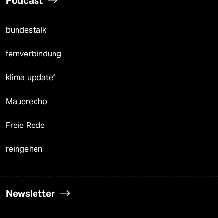
Podcast
bundestalk
fernverbindung
klima update°
Mauerecho
Freie Rede
reingehen
Newsletter