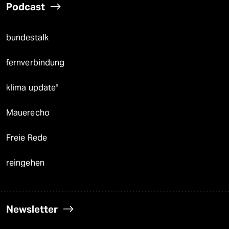
Podcast
bundestalk
fernverbindung
klima update°
Mauerecho
Freie Rede
reingehen
Newsletter