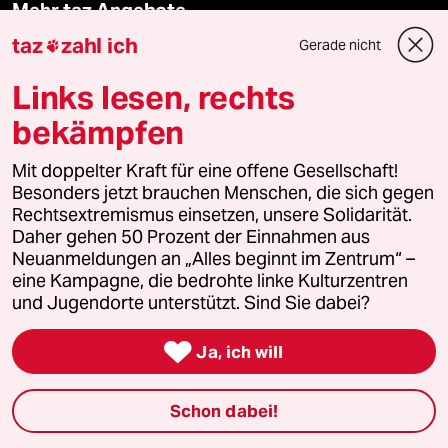
Mehr taz Angebote
taz
zahl ich
Gerade nicht

Reisen
Links lesen, rechts
bekämpfen
Kantine
Mit doppelter Kraft für eine offene Gesellschaft!
Shop
Besonders jetzt brauchen Menschen, die sich gegen
Rechtsextremismus einsetzen, unsere Solidarität.
Anzeigen
Daher gehen 50 Prozent der Einnahmen aus
Neuanmeldungen an „Alles beginnt im Zentrum“ –
eine Kampagne, die bedrohte linke Kulturzentren
und Jugendorte unterstützt. Sind Sie dabei?
Fragen & Hilfe

Ja, ich will
Feedback
Schon dabei!
Aboservice