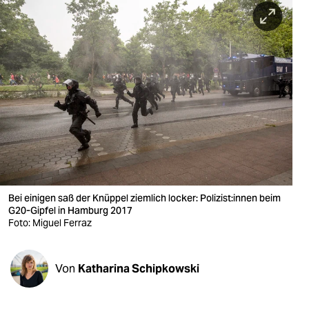
berlin
nord
wahrheit
verlag
verlag
veranstaltungen
shop
Bei einigen saß der Knüppel ziemlich locker: Po­li­zis­t:in­nen beim
fragen & hilfe
G20-Gipfel in Hamburg 2017
Foto: Miguel Ferraz
unterstützen
abo
Von
Katharina Schipkowski
genossenschaft