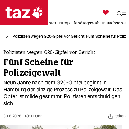

taz zahl ich
nahost-konflikt
usa unter trump
landtagswahl in sachsen-an

taz zahl ich
rg
Polizisten wegen G20-Gipfel vor Gericht: Fünf Scheine für Polize
taz zahl ich
themen
Polizisten wegen G20-Gipfel vor Gericht
Fünf Scheine für
politik
Polizeigewalt
öko
Neun Jahre nach dem G20-Gipfel beginnt in
Hamburg der einzige Prozess zu Polizeigewalt. Das
gesellschaft
Opfer ist milde gestimmt, Polizisten entschuldigen
sich.
kultur
sport
30.6.2026
18:01 Uhr
teilen