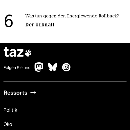
6
Was tun gegen den Energiewende-Rollback?
Der Urknall
taz

Folgen Sie uns
Ressorts
Politik
Öko