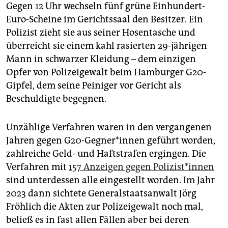
epaper login
Gegen 12 Uhr wechseln fünf grüne Einhundert-
Euro-Scheine im Gerichtssaal den Besitzer. Ein
Polizist zieht sie aus seiner Hosentasche und
überreicht sie einem kahl rasierten 29-jährigen
Mann in schwarzer Kleidung – dem einzigen
Opfer von Polizeigewalt beim Hamburger G20-
Gipfel, dem seine Peiniger vor Gericht als
Beschuldigte begegnen.
Unzählige Verfahren waren in den vergangenen
Jahren gegen G20-Gegner*innen geführt worden,
zahlreiche Geld- und Haftstrafen ergingen. Die
Verfahren mit
157 Anzeigen gegen Po­li­zis­t*in­nen
sind unterdessen alle eingestellt worden. Im Jahr
2023 dann sichtete Generalstaatsanwalt Jörg
Fröhlich die Akten zur Polizeigewalt noch mal,
beließ es in fast allen Fällen aber bei deren