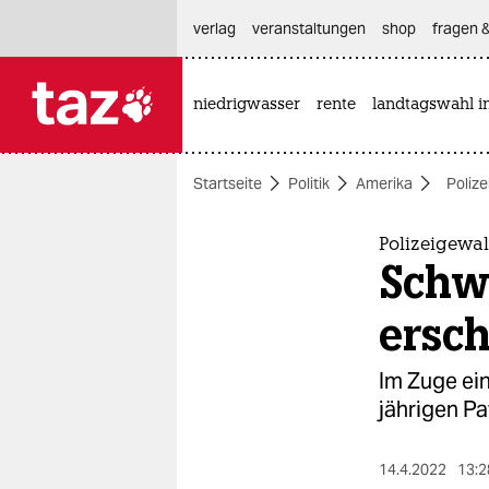
hautnavigation anspringen
hauptinhalt anspringen
footer anspringen
verlag
veranstaltungen
shop
fragen &
niedrigwasser
rente
landtagswahl i

taz zahl ich
taz zahl ich
Startseite
Politik
Amerika
Poliz
themen
politik
Polizeigewal
Schwa
öko
ersc
gesellschaft
Im Zuge ein
kultur
jährigen Pa
sport
14.4.2022
13:2