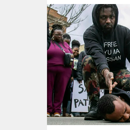
berlin
nord
wahrheit
verlag
verlag
veranstaltungen
shop
fragen & hilfe
unterstützen
abo
genossenschaft