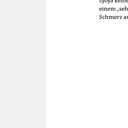
Lyoya kein
einem „seh
Schmerz au