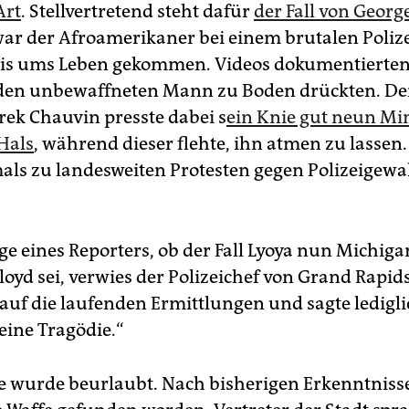
Art
. Stellvertretend steht dafür
der Fall von George
ar der Afroamerikaner bei einem brutalen Polize
is ums Leben gekommen. Videos dokumentierten
 den unbewaffneten Mann zu Boden drückten. De
ek Chauvin presste dabei s
ein Knie gut neun Mi
 Hals
, während dieser flehte, ihn atmen zu lassen.
als zu landesweiten Protesten gegen Polizeigewa
.
ge eines Reporters, ob der Fall Lyoya nun Michiga
Floyd sei, verwies der Polizeichef von Grand Rapids
auf die laufenden Ermittlungen und sagte lediglic
 eine Tragödie.“
 wurde beurlaubt. Nach bisherigen Erkenntnisse