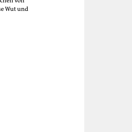
achen von
ise Wut und