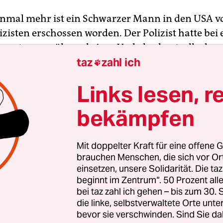
inmal mehr ist ein Schwarzer Mann in den USA v
zisten erschossen worden. Der Polizist hatte bei 
rsetzung während einer Verkehrskontrolle den 
taz
zahl ich
atrick Lyoya mit dem Gesicht nach unten zu Bode

nn in den Hinterkopf geschossen. Das geht aus v
Links lesen, r
dlichen Zwischenfall in der vergangenen Woche h
 am Mittwoch veröffentlichte.
bekämpfen
am 4. April erschossen worden, nachdem ihn ein P
Mit doppelter Kraft für eine offene G
ds im US-Bundesstaat Michigan angehalten hat
brauchen Menschen, die sich vor O
er Polizei, dass sein Nummernschild nicht zu sei
einsetzen, unsere Solidarität. Die ta
es der Videos, das die Polizei veröffentlichte, wur
beginnt im Zentrum“. 50 Prozent a
bei taz zahl ich gehen – bis zum 30
on aufgenommen, die mit Lyoya im Auto saß.
die linke, selbstverwaltete Orte unte
bevor sie verschwinden. Sind Sie da