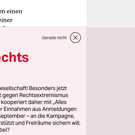
on einen
einer
26-
n gedrückt
Gerade nicht
ier Videos
echts
ervor, die
olizist in
esellschaft! Besonders jetzt
te. Grund
rt gegen Rechtsextremismus
nem Auto
z kooperiert daher mit „Alles
de von
ller Einnahmen aus Anmeldungen
. September – an die Kampagne,
rstützt und Freiräume sichern will,
bei?