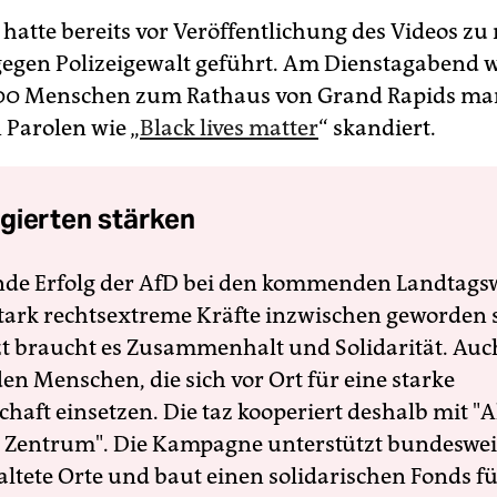
 hatte bereits vor Veröffentlichung des Videos z
gegen Polizeigewalt geführt. Am Dienstagabend 
100 Menschen zum Rathaus von Grand Rapids mar
 Parolen wie „
Black lives matter
“ skandiert.
gierten stärken
nde Erfolg der AfD bei den kommenden Landtags
 stark rechtsextreme Kräfte inzwischen geworden 
zt braucht es Zusammenhalt und Solidarität. Auc
en Menschen, die sich vor Ort für eine starke
schaft einsetzen. Die taz kooperiert deshalb mit "A
 Zentrum". Die Kampagne unterstützt bundesweit
altete Orte und baut einen solidarischen Fonds f