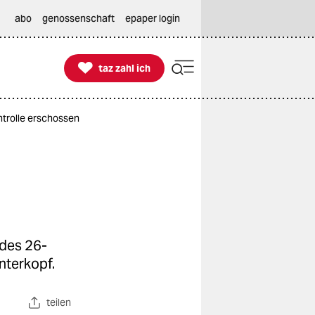
abo
genossenschaft
epaper login

taz zahl ich
taz zahl ich
ntrolle erschossen
 des 26-
nterkopf.
teilen