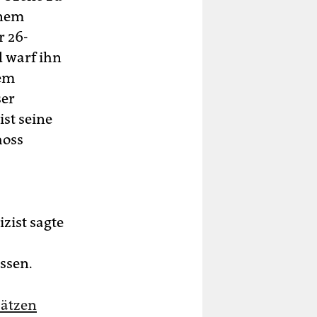
inem
r 26-
d warf ihn
nem
ser
ist seine
hoss
zist sagte
ssen.
sätzen