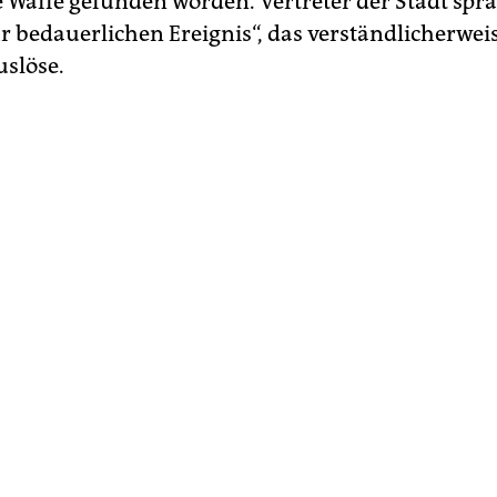
e Waffe gefunden worden. Vertreter der Stadt spr
r bedauerlichen Ereignis“, das verständlicherwe
slöse.