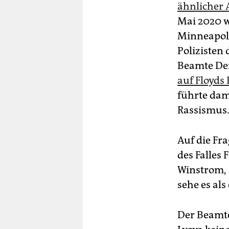
ähnlicher 
Mai 2020 w
Minneapol
Polizisten
Beamte Der
auf Floyds
führte dam
Rassismus
Auf die Fra
des Falles 
Winstrom, 
sehe es als
Der Beamte