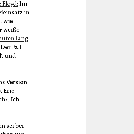
 Floyd:
Im
ieinsatz in
, wie
r weiße
nuten lang
 Der Fall
lt und
ns Version
, Eric
h: „Ich
n sei bei