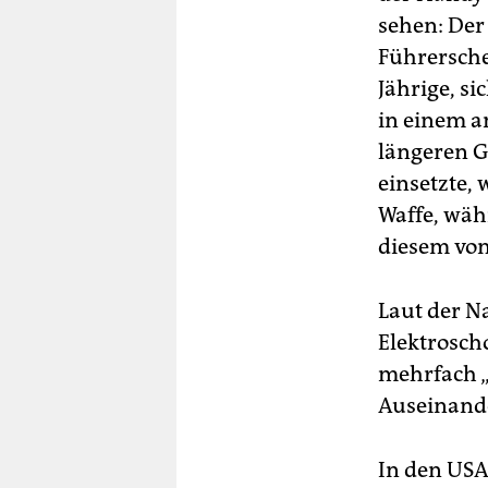
sehen: Der
Führersche
Jährige, s
in einem a
längeren G
einsetzte, 
Waffe, wäh
diesem von
Laut der N
Elektrosch
mehrfach „
Auseinande
In den US