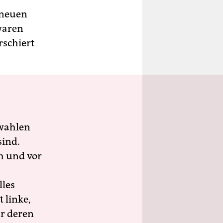
u neuen
waren
schiert
wahlen
sind.
h und vor
lles
 linke,
ür deren