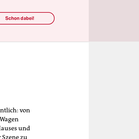
Schon dabei!
ntlich: von
n Wagen
Hauses und
r Szene zu