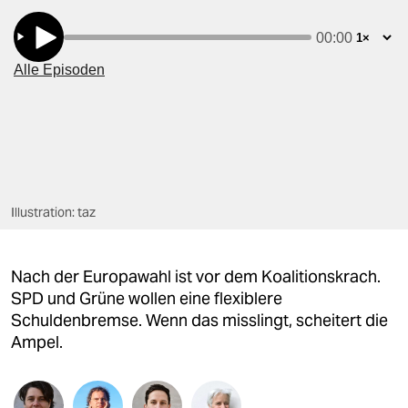
berlin
nord
wahrheit
verlag
verlag
veranstaltungen
Illustration: taz
shop
fragen & hilfe
Nach der Europawahl ist vor dem Koalitionskrach.
SPD und Grüne wollen eine flexiblere
unterstützen
Schuldenbremse. Wenn das misslingt, scheitert die
abo
Ampel.
genossenschaft