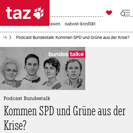

taz zahl ich
hitze
gewalt gegen frauen
nahost-konflikt

taz zahl ich
2024
Podcast Bundestalk: Kommen SPD und Grüne aus der Krise?
taz zahl ich
themen
politik
öko
gesellschaft
Podcast Bundestalk
Kommen SPD und Grüne aus der
kultur
sport
Krise?