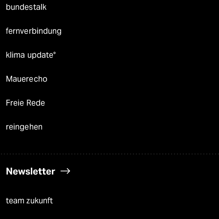
bundestalk
fernverbindung
klima update°
Mauerecho
Freie Rede
reingehen
Newsletter
team zukunft