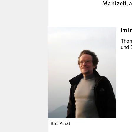
Mahlzeit, a
Im I
Thoma
und E
Bild: Privat