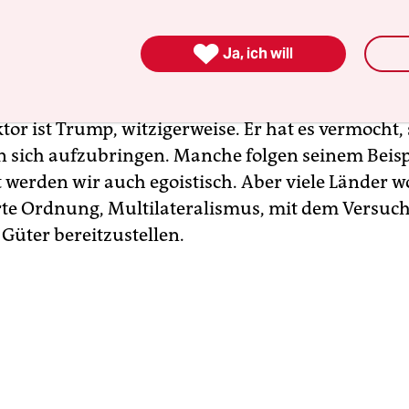
 Die Präsidentschaft der Klimakonferenz hat diese
das sind progressive, aktive, wirklich gute Leute. 

Ja, ich will
at den Vorsitz der G20, die sind ein bisschen schl
erhin ein einigermaßen progressives Land. Der a
ktor ist Trump, witzigerweise. Er hat es vermocht, 
n sich aufzubringen. Manche folgen seinem Beisp
t werden wir auch egoistisch. Aber viele Länder w
rte Ordnung, Multilateralismus, mit dem Versuch
 Güter bereitzustellen.