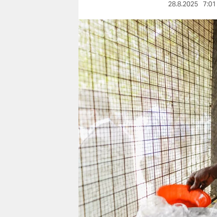
berlin
28.8.2025
7:01
nord
wahrheit
verlag
verlag
veranstaltungen
shop
fragen & hilfe
unterstützen
abo
genossenschaft