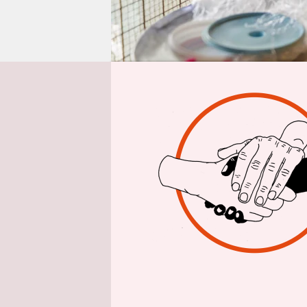
epaper login
Inte
taz:
Herr P
Fortschrit
Sie sich s
Warum aus
Pogge:
Wir 