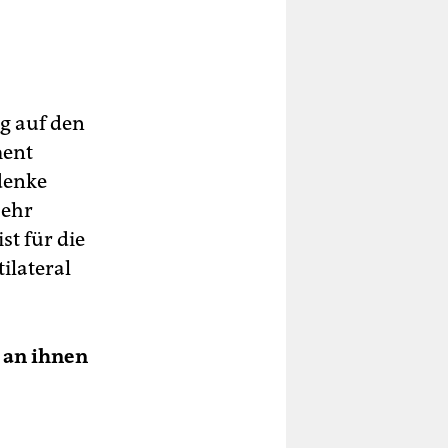
ag auf den
ment
denke
sehr
st für die
ilateral
s an ihnen