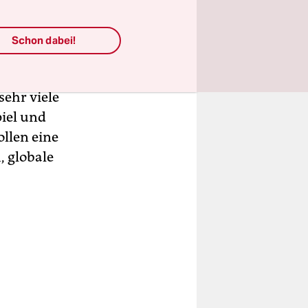
s Jahr
Und
Schon dabei!
äfrig. Aber
ndere
sehr viele
iel und
ollen eine
, globale