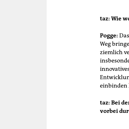
taz: Wie w
Pogge:
Das 
Weg bringe
ziemlich v
insbesonder
innovative
Entwicklung
einbinden 
taz: Bei d
vorbei du