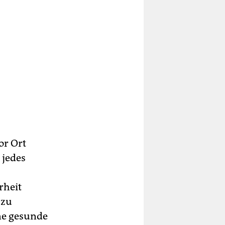
or Ort
 jedes
rheit
azu
ine gesunde