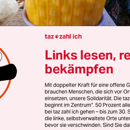
taz
zahl ich

Links lesen, r
rview von
Jonas Waack
bekämpfen
Mit doppelter Kraft für eine offene G
ogge, Sie sagen, 2025 sei besonders wichtig, um
brauchen Menschen, die sich vor O
te bei der globalen Gerechtigkeit zu machen. D
einsetzen, unsere Solidarität. Die ta
ogar ein Sabbatical von der Yale Universität g
beginnt im Zentrum“. 50 Prozent a
bei taz zahl ich gehen – bis zum 30
gerechnet dieses Jahr?
die linke, selbstverwaltete Orte unte
bevor sie verschwinden. Sind Sie da
haben eine goldene Möglichkeit, wirklich etwas 