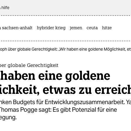
 hilfe
n sachsen-anhalt
hybrider krieg
jemen
ceuta
hitze
soph über globale Gerechtigkeit: „Wir haben eine goldene Möglichkeit, e
er globale Gerechtigkeit
 haben eine goldene
chkeit, etwas zu errei
inken Budgets für Entwicklungszusammenarbeit. Ya
homas Pogge sagt: Es gibt Potenzial für eine
egung.