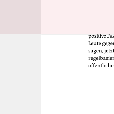
erreichen.
Brasilien, 
Südafrika h
es ist imm
positive Fa
Leute gege
sagen, jetz
regelbasie
öffentliche