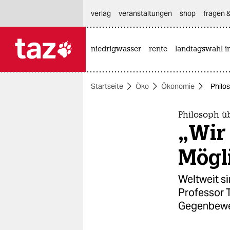
hautnavigation anspringen
hauptinhalt anspringen
footer anspringen
verlag
veranstaltungen
shop
fragen &
niedrigwasser
rente
landtagswahl i

taz zahl ich
taz zahl ich
Startseite
Öko
Ökonomie
Philo
themen
politik
Philosoph üb
„Wir
öko
Mögli
gesellschaft
Weltweit s
kultur
Professor T
Gegenbew
sport