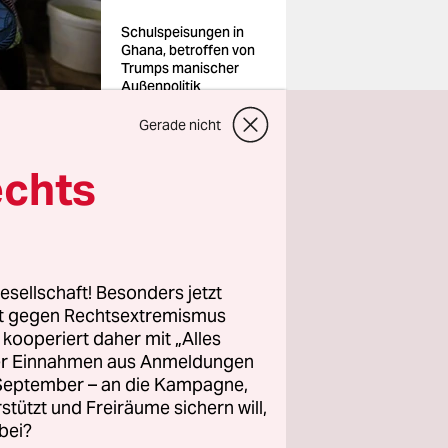
Schulspeisungen in
Ghana, betroffen von
Trumps manischer
Außenpolitik
Foto: Ute
Grabowsky/photothe
Gerade nicht
k/imago
echts
esellschaft! Besonders jetzt
rt gegen Rechtsextremismus
afür haben
z kooperiert daher mit „Alles
enommen.
ller Einnahmen aus Anmeldungen
. September – an die Kampagne,
rstützt und Freiräume sichern will,
bei?
zu