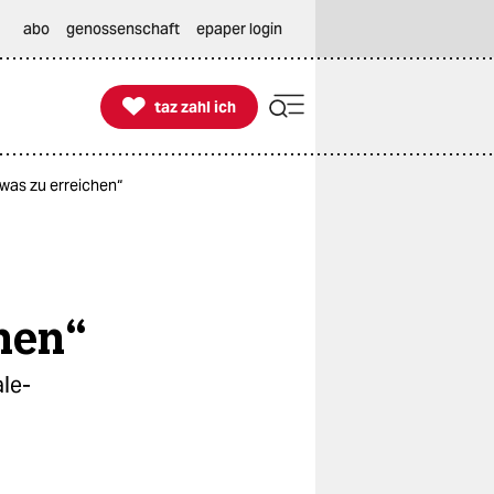
abo
genossenschaft
epaper login

taz zahl ich
taz zahl ich
twas zu erreichen“
chen“
le-