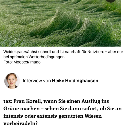
berlin
nord
wahrheit
verlag
verlag
Weidelgras wächst schnell und ist nahrhaft für Nutztiere – aber nur
bei optimalen Wetterbedingungen
veranstaltungen
Foto: Moebes/imago
shop
Interview von
Heike Holdinghausen
fragen & hilfe
unterstützen
taz: Frau Korell, wenn Sie einen Ausflug ins
abo
Grüne machen – sehen Sie dann sofort, ob Sie an
intensiv oder extensiv genutzten Wiesen
genossenschaft
vorbeiradeln?