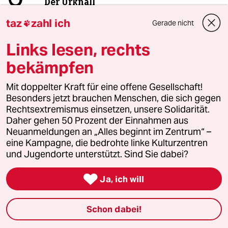
Der Urknall
taz
zahl ich
Gerade nicht

taz
Links lesen, rechts

bekämpfen
Folgen Sie uns
Mit doppelter Kraft für eine offene Gesellschaft!
Besonders jetzt brauchen Menschen, die sich gegen
Rechtsextremismus einsetzen, unsere Solidarität.
Ressorts
Daher gehen 50 Prozent der Einnahmen aus
Neuanmeldungen an „Alles beginnt im Zentrum“ –
eine Kampagne, die bedrohte linke Kulturzentren
Politik
und Jugendorte unterstützt. Sind Sie dabei?

Öko
Ja, ich will
Gesellschaft
Schon dabei!
Kultur