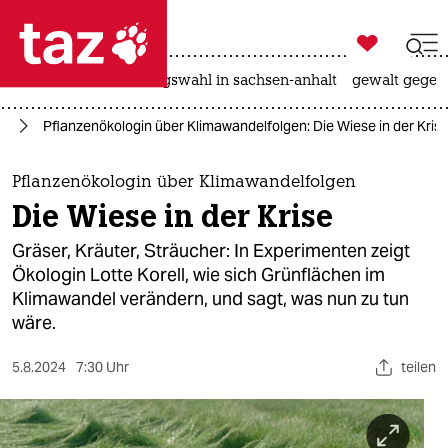

taz zahl ich
hitze
surfen
landtagswahl in sachsen-anhalt
gewalt gegen

taz zahl ich
el
Pflanzenökologin über Klimawandelfolgen: Die Wiese in der Kris
taz zahl ich
themen
Pflanzenökologin über Klimawandelfolgen
Die Wiese in der Krise
politik
Gräser, Kräuter, Sträucher: In Experimenten zeigt
öko
Ökologin Lotte Korell, wie sich Grünflächen im
Klimawandel verändern, und sagt, was nun zu tun
gesellschaft
wäre.
kultur
5.8.2024
7:30 Uhr
teilen
sport