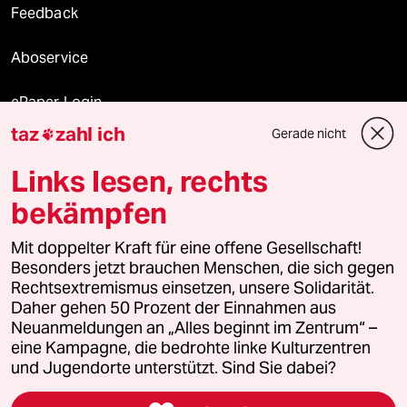
Feedback
Aboservice
ePaper Login
taz
zahl ich
Gerade nicht

Downloads für Abonnierende
Links lesen, rechts
bekämpfen
© 2026 taz Verlags und Vertriebs GmbH
Mit doppelter Kraft für eine offene Gesellschaft!
Alle Rechte vorbehalten. Bei rechtlichen Fragen oder für Genehmigungen
wenden Sie sich bitte an
lizenzen@taz.de
Besonders jetzt brauchen Menschen, die sich gegen
Rechtsextremismus einsetzen, unsere Solidarität.
Daher gehen 50 Prozent der Einnahmen aus
Feedback
Redaktionsstatut
Kommune-Richtlinien
KI-
Neuanmeldungen an „Alles beginnt im Zentrum“ –
eine Kampagne, die bedrohte linke Kulturzentren
Leitlinie
Informant
Datenschutz
Impressum
AGB
und Jugendorte unterstützt. Sind Sie dabei?
Seitenwende
Einwilligungen widerrufen (Ads)