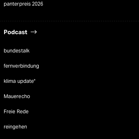
panterpreis 2026
Podcast
bundestalk
fernverbindung
klima update°
Mauerecho
Freie Rede
reingehen