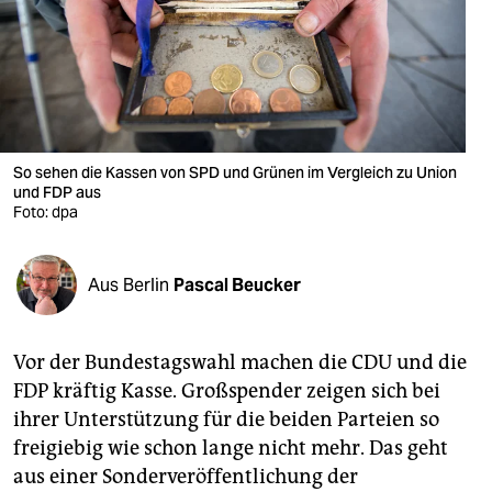
berlin
nord
wahrheit
verlag
So sehen die Kassen von SPD und Grünen im Vergleich zu Union
verlag
und FDP aus
Foto: dpa
veranstaltungen
shop
Aus Berlin
Pascal Beucker
fragen & hilfe
Vor der Bundestagswahl machen die CDU und die
unterstützen
FDP kräftig Kasse. Großspender zeigen sich bei
abo
ihrer Unterstützung für die beiden Parteien so
freigiebig wie schon lange nicht mehr. Das geht
genossenschaft
aus einer Sonderveröffentlichung der