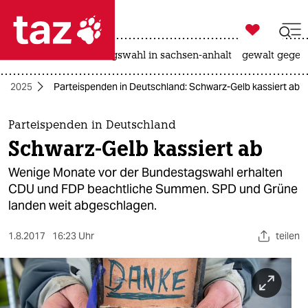

taz zahl ich
hitze
surfen
landtagswahl in sachsen-anhalt
gewalt gegen

taz zahl ich
hl 2025
Parteispenden in Deutschland: Schwarz-Gelb kassiert ab
taz zahl ich
themen
Parteispenden in Deutschland
Schwarz-Gelb kassiert ab
politik
Wenige Monate vor der Bundestagswahl erhalten
öko
CDU und FDP beachtliche Summen. SPD und Grüne
landen weit abgeschlagen.
gesellschaft
1.8.2017
16:23 Uhr
teilen
kultur
sport