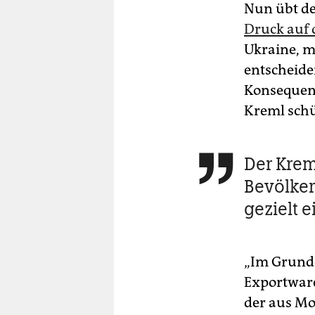
Nun übt de
Druck auf 
Ukraine, 
entscheide
Konsequenz
Kreml schü
Der Krem

Bevölke
gezielt e
„Im Grunde
Exportware
der aus Mo