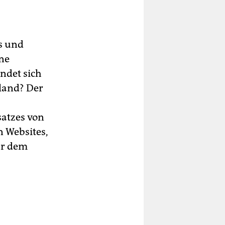
s und
ne
ndet sich
sland? Der
satzes von
n Websites,
ar dem