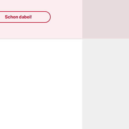
s
rmenien
Schon dabei!
au, die
Armenien.