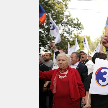
berlin
nord
wahrheit
verlag
verlag
veranstaltungen
shop
fragen & hilfe
unterstützen
abo
genossenschaft