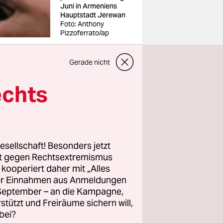
Juni in Armeniens
Hauptstadt Jerewan
Foto: Anthony
Pizzoferrato/ap
Gerade nicht
echts
zt“,
von
ten
w derzeit
esellschaft! Besonders jetzt
wird wie
rt gegen Rechtsextremismus
ärtige
z kooperiert daher mit „Alles
ller Einnahmen aus Anmeldungen
land, das
. September – an die Kampagne,
rstützt und Freiräume sichern will,
bei?