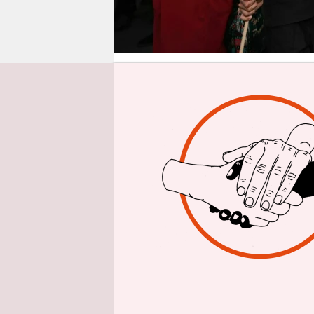
epaper login
Von
Mathia
Armenien o
„Armenien 
künstliche
Skandal-„R
auf TikTo
ein Torped
Enddreißig
am Sonntag