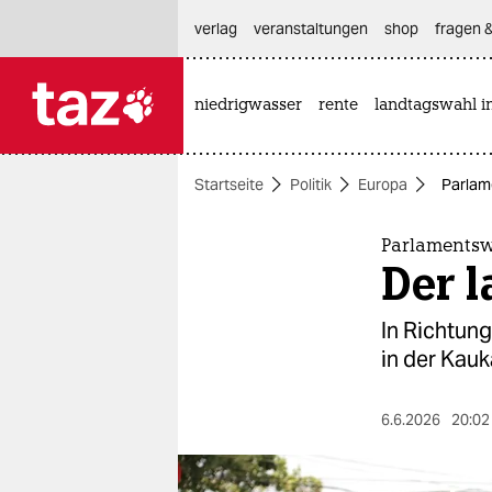
hautnavigation anspringen
hauptinhalt anspringen
footer anspringen
verlag
veranstaltungen
shop
fragen &
niedrigwasser
rente
landtagswahl i

taz zahl ich
taz zahl ich
Startseite
Politik
Europa
Parlam
themen
politik
Parlamentsw
Der 
öko
In Richtun
gesellschaft
in der Kauk
kultur
6.6.2026
20:02
sport