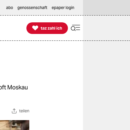
abo
genossenschaft
epaper login

taz zahl ich
taz zahl ich
mpft Moskau
teilen