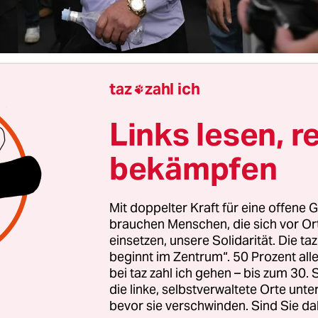
taz
zahl ich
s Brüggmann

Links lesen, r
hne russisches Gas“, „wie die EU Armenien benut
auf dem Weg der Ukraine“ – mit vielen mithilfe 
bekämpfen
r Intelligenz generierten Fotomontagen bebilder
eportagen“ versucht der Blogger Nikita Kondrato
Mit doppelter Kraft für eine offene G
k und YouTube Stimmung zu machen. „Armenien 
brauchen Menschen, die sich vor O
o gegen Russland eingesetzt“, behauptet der vollb
einsetzen, unsere Solidarität. Die ta
beginnt im Zentrum“. 50 Prozent a
er mit zurück gegeltem Haar über das Kaukasus
bei taz zahl ich gehen – bis zum 30
 seine neue Führung wählt.
die linke, selbstverwaltete Orte unte
bevor sie verschwinden. Sind Sie da