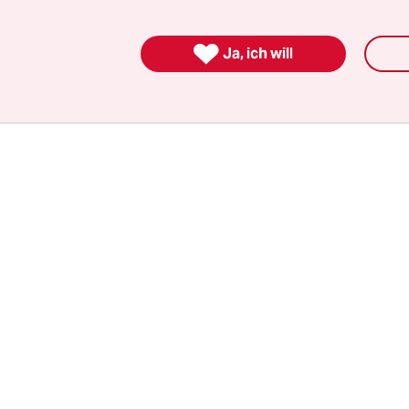
nen Aufrufe haben manche Videos auf Kondratow
chem Propagandakanal KNDR TV. Bevor er sich A

Ja, ich will
drehten sich Kondratows Beiträge meist um
Mold
trünnige Republik Transnistrien
, die Ukraine und
Seit ein paar Monaten konzentriert er sich auf 