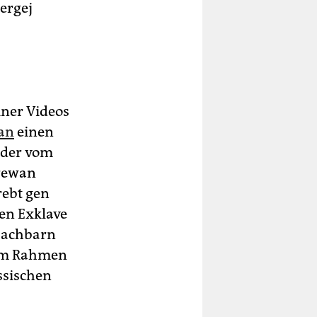
ergej
ner Videos
jan
einen
, der vom
erewan
rebt gen
ten Exklave
Nachbarn
 im Rahmen
ssischen