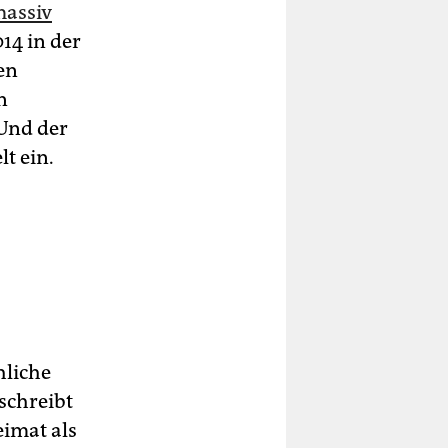
assiv
14 in der
en
n
 Und der
t ein.
hliche
schreibt
imat als