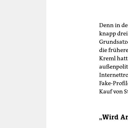
Denn in d
knapp drei
Grundsatze
die früher
Kreml hatt
außenpolit
Internettr
Fake-Profi
Kauf von S
„Wird Ar