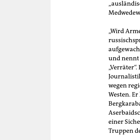
„ausländis
Medwedew d
„Wird Arme
russischsp
aufgewach
und nenn
„Verräter“.
Journalist
wegen regi
Westen. Er
Bergkarab
Aserbaids
einer Sich
Truppen de