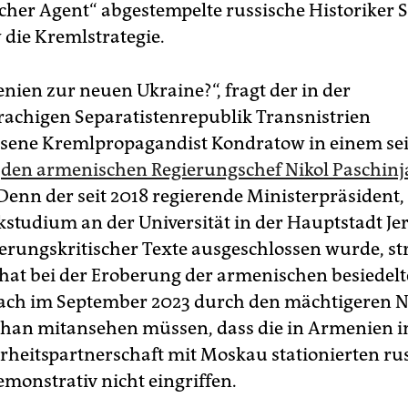
cher Agent“ abgestempelte russische Historiker S
ie Kremlstrategie.
nien zur neuen Ukraine?“, fragt der in der
rachigen Separatistenrepublik Transnistrien
sene Kremlpropagandist Kondratow in einem sei
t
den armenischen Regierungschef Nikol Paschin
 Denn der seit 2018 regierende Ministerpräsident
ikstudium an der Universität in der Hauptstadt J
erungskritischer Texte ausgeschlossen wurde, st
 hat bei der Eroberung der armenischen besiedel
ach im September 2023 durch den mächtigeren 
chan mitansehen müssen, dass die in Armenien
erheitspartnerschaft mit Moskau stationierten ru
monstrativ nicht eingriffen.