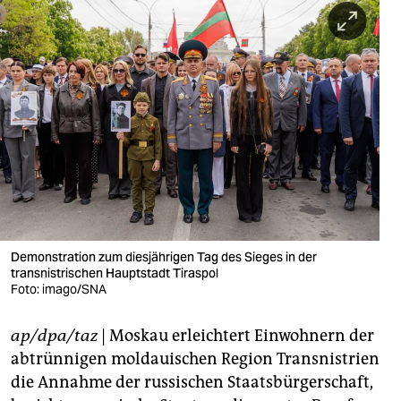
berlin
nord
wahrheit
verlag
verlag
veranstaltungen
shop
Demonstration zum diesjährigen Tag des Sieges in der
fragen & hilfe
transnistrischen Hauptstadt Tiraspol
Foto: imago/SNA
unterstützen
abo
ap/dpa/taz
| Moskau erleichtert Einwohnern der
abtrünnigen moldauischen Region Transnistrien
genossenschaft
die Annahme der russischen Staatsbürgerschaft,