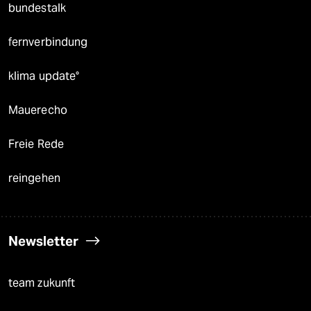
bundestalk
fernverbindung
klima update°
Mauerecho
Freie Rede
reingehen
Newsletter
team zukunft