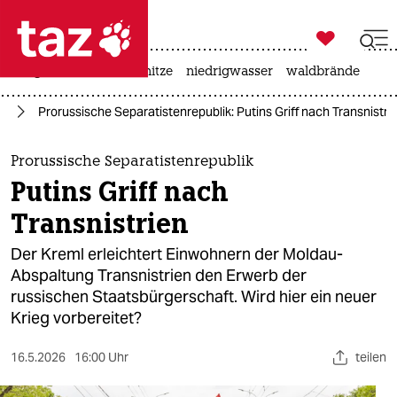

taz zahl ich
krieg in der ukraine
hitze
niedrigwasser
waldbrände

taz zahl ich
ne
Prorussische Separatistenrepublik: Putins Griff nach Transnistri
taz zahl ich
themen
Prorussische Separatistenrepublik
Putins Griff nach
politik
Transnistrien
öko
Der Kreml erleichtert Einwohnern der Moldau-
Abspaltung Transnistrien den Erwerb der
gesellschaft
russischen Staatsbürgerschaft. Wird hier ein neuer
Krieg vorbereitet?
kultur
sport
16.5.2026
16:00 Uhr
teilen