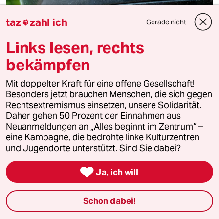
taz
zahl ich
Gerade nicht

Links lesen, rechts
bekämpfen
Mit doppelter Kraft für eine offene Gesellschaft!
Besonders jetzt brauchen Menschen, die sich gegen
Rechtsextremismus einsetzen, unsere Solidarität.
Daher gehen 50 Prozent der Einnahmen aus
Neuanmeldungen an „Alles beginnt im Zentrum“ –
Russische Provokationen
eine Kampagne, die bedrohte linke Kulturzentren
und Jugendorte unterstützt. Sind Sie dabei?
Anklage wegen Bauschaumattacken auf
Pkws

Ja, ich will
Vier Ulmer verstopften vor der Bundestagswahl 2025
Auspuffrohre von 270 Pkws. Nun wurde gegen sie
Anklage erhoben. Offenbar schickte Russland sie los.
Schon dabei!
Von
Konrad Litschko
und
Anne Fromm