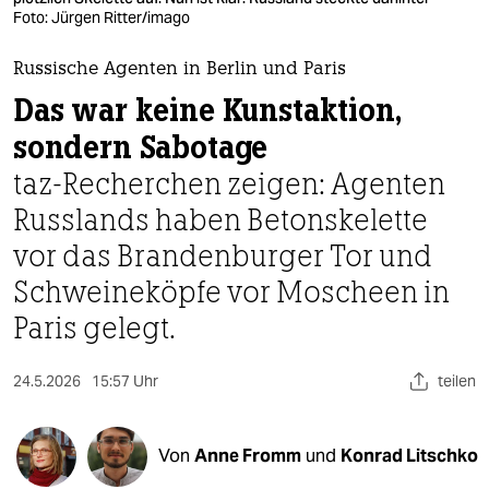
berlin
Foto: Jürgen Ritter/imago
nord
Russische Agenten in Berlin und Paris
wahrheit
Das war keine Kunstaktion,
sondern Sabotage
verlag
taz-Recherchen zeigen: Agenten
verlag
Russlands haben Betonskelette
veranstaltungen
vor das Brandenburger Tor und
shop
Schweineköpfe vor Moscheen in
Paris gelegt.
fragen & hilfe
unterstützen
24.5.2026
15:57 Uhr
teilen
abo
genossenschaft
Von
Anne Fromm
und
Konrad Litschko