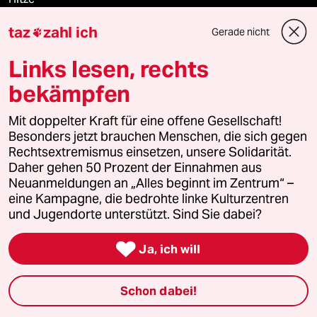
taz
zahl ich
Gerade nicht

Landtagswahl in Sachsen-Anhalt
Links lesen, rechts
Arbeit
bekämpfen
Klimawandel
Mit doppelter Kraft für eine offene Gesellschaft!
Besonders jetzt brauchen Menschen, die sich gegen
Ceuta
Rechtsextremismus einsetzen, unsere Solidarität.
Daher gehen 50 Prozent der Einnahmen aus
Neuanmeldungen an „Alles beginnt im Zentrum“ –
eine Kampagne, die bedrohte linke Kulturzentren
Verlag
und Jugendorte unterstützt. Sind Sie dabei?

Aktuelles
Ja, ich will
Hausblog
Schon dabei!
Die Seitenwende