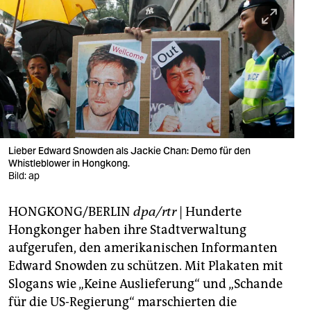
berlin
nord
wahrheit
verlag
verlag
veranstaltungen
Lieber Edward Snowden als Jackie Chan: Demo für den
Whistleblower in Hongkong.
shop
Bild: ap
fragen & hilfe
HONGKONG/BERLIN
dpa/rtr
| Hunderte
Hongkonger haben ihre Stadtverwaltung
unterstützen
aufgerufen, den amerikanischen Informanten
abo
Edward Snowden zu schützen. Mit Plakaten mit
Slogans wie „Keine Auslieferung“ und „Schande
genossenschaft
für die US-Regierung“ marschierten die