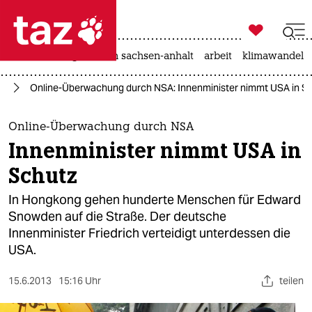

taz zahl ich
hitze
landtagswahl in sachsen-anhalt
arbeit
klimawandel

taz zahl ich
ng
Online-Überwachung durch NSA: Innenminister nimmt USA in S
taz zahl ich
themen
Online-Überwachung durch NSA
Innenminister nimmt USA in
politik
Schutz
öko
In Hongkong gehen hunderte Menschen für Edward
Snowden auf die Straße. Der deutsche
gesellschaft
Innenminister Friedrich verteidigt unterdessen die
USA.
kultur
sport
15.6.2013
15:16 Uhr
teilen