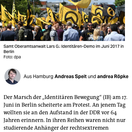
berlin
nord
wahrheit
verlag
Samt Oberamtsanwalt Lars G.: Identitären-Demo im Juni 2017 in
verlag
Berlin
Foto: dpa
veranstaltungen
shop
Aus Hamburg
Andreas Speit
und
andrea Röpke
fragen & hilfe
Der Marsch der „Identitären Bewegung“ (IB) am 17.
unterstützen
Juni in Berlin scheiterte am Protest. An jenem Tag
abo
wollten sie an den Aufstand in der DDR vor 64
Jahren erinnern. In ihren Reihen waren nicht nur
genossenschaft
studierende Anhänger der rechtsextremen