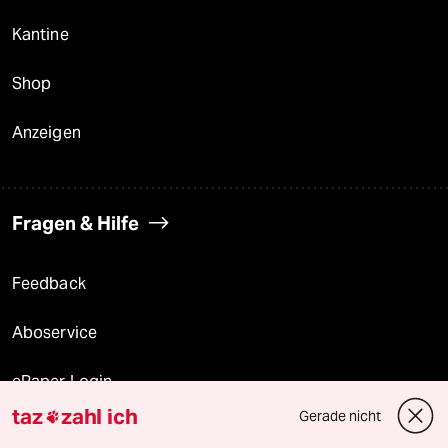
Kantine
Shop
Anzeigen
Fragen & Hilfe
Feedback
Aboservice
ePaper Login
taz
zahl ich
Gerade nicht

Downloads für Abonnierende