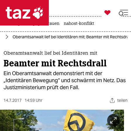

taz zahl ich
hitze
gewalt gegen frauen
nahost-konflikt

taz zahl ich
nd
Oberamtsanwalt lief bei Identitären mit: Beamter mit Rechtsdrall
taz zahl ich
themen
Oberamtsanwalt lief bei Identitären mit
Beamter mit Rechtsdrall
politik
Ein Oberamtsanwalt demonstriert mit der
öko
„Identitären Bewegung“ und schwärmt im Netz. Das
Justizministerium prüft den Fall.
gesellschaft
14.7.2017
14:59 Uhr
teilen
kultur
sport