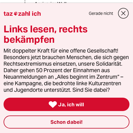
Agrivarier Wall -
"…Der Ort selbst ist ein wenig
taz
zahl ich
Gerade nicht

entfernt vom Erdwall und vom
Dümmersee und passt nicht zum
Links lesen, rechts
Kampf. Daher kann behauptet
bekämpfen
werden, dass dort zwischen Reitern
beider Völker gekämpft wurde.“…"
Ok - "Der Jurist und Philosoph Carl
Mit doppelter Kraft für eine offene Gesellschaft!
Gerhard Wilhelm Lodtmann (1720–
Besonders jetzt brauchen Menschen, die sich gegen
1755) …" Es ist also noch mehr als
Rechtsextremismus einsetzen, unsere Solidarität.
Vorsicht geboten - wa!
Daher gehen 50 Prozent der Einnahmen aus
(Andererseits erinnert unser
Neuanmeldungen an „Alles beginnt im Zentrum“ –
Corvinianum-Lehrer hier an den
eine Kampagne, die bedrohte linke Kulturzentren
altspr. Persetter & seine Karte an -
und Jugendorte unterstützt. Sind Sie dabei?
sing Söhn to hus:" Stehe hier auf dem
Taygetos-ΤαΰγετοςFelsen - von dem

Ja, ich will
die Spartaner ihre mißratenen
Sprößlinge stürzten. Bedaure - daß
du nicht hier bist!"
Schon dabei!
Na bitte - geht doch - wa!