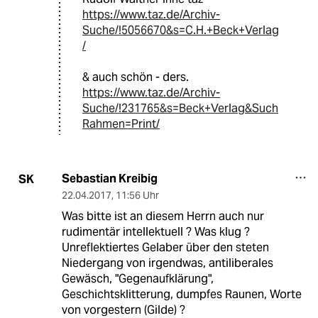
https://www.taz.de/Archiv-
Suche/!5056670&s=C.H.+Beck+Verlag
/
& auch schön - ders.
https://www.taz.de/Archiv-
Suche/!231765&s=Beck+Verlag&Such
Rahmen=Print/
Sebastian Kreibig
SK
22.04.2017
,
11:56 Uhr
Was bitte ist an diesem Herrn auch nur
rudimentär intellektuell ? Was klug ?
Unreflektiertes Gelaber über den steten
Niedergang von irgendwas, antiliberales
Gewäsch, "Gegenaufklärung",
Geschichtsklitterung, dumpfes Raunen, Worte
von vorgestern (Gilde) ?