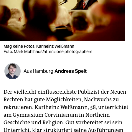
berlin
nord
wahrheit
verlag
Mag keine Fotos: Karlheinz Weißmann
verlag
Foto: Mark Mühlhaus/attenzione photographers
veranstaltungen
Aus Hamburg
Andreas Speit
shop
fragen & hilfe
Der vielleicht einflussreichste Publizist der Neuen
unterstützen
Rechten hat gute Möglichkeiten, Nachwuchs zu
rekrutieren: Karlheinz Weißmann, 58, unterrichtet
abo
am Gymnasium Corvinianum in Northeim
genossenschaft
Geschichte und Religion. Gut vorbereitet sei sein
Unterricht, klar strukturiert seine Ausführungen,