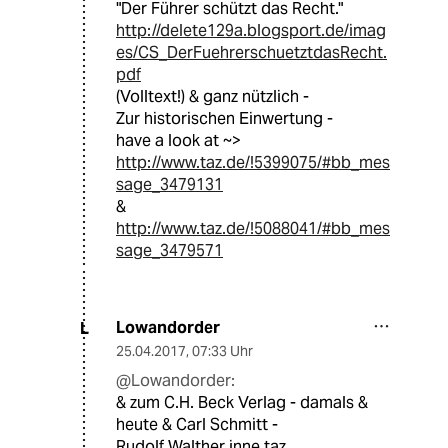
"Der Führer schützt das Recht."
http://delete129a.blogsport.de/imag
es/CS_DerFuehrerschuetztdasRecht.
pdf
(Volltext!) & ganz nützlich -
Zur historischen Einwertung -
have a look at ~>
http://www.taz.de/!5399075/#bb_mes
sage_3479131
&
http://www.taz.de/!5088041/#bb_mes
sage_3479571
Lowandorder
L
25.04.2017
,
07:33 Uhr
@Lowandorder:
& zum C.H. Beck Verlag - damals &
heute & Carl Schmitt -
Rudolf Walther inne taz