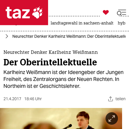

taz zahl ich
niedrigwasser
rente
landtagswahl in sachsen-anhalt
hybri

taz zahl ich
us
Neurechter Denker Karlheinz Weißmann: Der Oberintellektuelle
taz zahl ich
themen
Neurechter Denker Karlheinz Weißmann
Der Oberintellektuelle
politik
Karlheinz Weißmann ist der Ideengeber der Jungen
öko
Freiheit, des Zentralorgans der Neuen Rechten. In
Northeim ist er Geschichtslehrer.
gesellschaft
21.4.2017
18:46 Uhr
teilen
kultur
sport