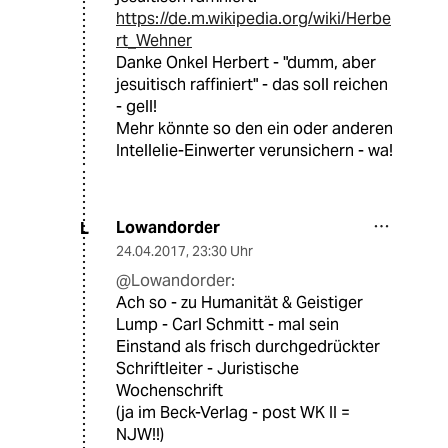
https://de.m.wikipedia.org/wiki/Herbe
rt_Wehner
Danke Onkel Herbert - "dumm, aber
jesuitisch raffiniert" - das soll reichen
- gell!
Mehr könnte so den ein oder anderen
Intellelie-Einwerter verunsichern - wa!
Lowandorder
L
24.04.2017
,
23:30 Uhr
@Lowandorder:
Ach so - zu Humanität & Geistiger
Lump - Carl Schmitt - mal sein
Einstand als frisch durchgedrückter
Schriftleiter - Juristische
Wochenschrift
(ja im Beck-Verlag - post WK II =
NJW!!)