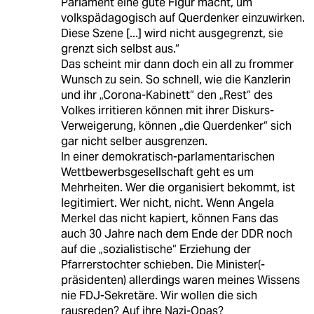
Parlament eine gute Figur macht, um
volkspädagogisch auf Querdenker einzuwirken.
Diese Szene [...] wird nicht ausgegrenzt, sie
grenzt sich selbst aus.“
Das scheint mir dann doch ein all zu frommer
Wunsch zu sein. So schnell, wie die Kanzlerin
und ihr „Corona-Kabinett“ den „Rest“ des
Volkes irritieren können mit ihrer Diskurs-
Verweigerung, können „die Querdenker“ sich
gar nicht selber ausgrenzen.
In einer demokratisch-parlamentarischen
Wettbewerbsgesellschaft geht es um
Mehrheiten. Wer die organisiert bekommt, ist
legitimiert. Wer nicht, nicht. Wenn Angela
Merkel das nicht kapiert, können Fans das
auch 30 Jahre nach dem Ende der DDR noch
auf die „sozialistische“ Erziehung der
Pfarrerstochter schieben. Die Minister(-
präsidenten) allerdings waren meines Wissens
nie FDJ-Sekretäre. Wir wollen die sich
rausreden? Auf ihre Nazi-Opas?