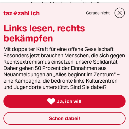
weitere Legitimation braucht als die
demokratische Wahl der einzelnen
taz
zahl ich
Gerade nicht

Regierungen.
Links lesen, rechts
bekämpfen
meistkommentiert
Mit doppelter Kraft für eine offene Gesellschaft!
1
Krise der Demokratie
Besonders jetzt brauchen Menschen, die sich gegen
AfD-Wählen als Triebabfuhr
Rechtsextremismus einsetzen, unsere Solidarität.
Daher gehen 50 Prozent der Einnahmen aus
Neuanmeldungen an „Alles beginnt im Zentrum“ –
eine Kampagne, die bedrohte linke Kulturzentren
2
Nein zum Zivildienst
und Jugendorte unterstützt. Sind Sie dabei?
Hinterlistiger Schritt der
Bundesregierung

Ja, ich will
Schon dabei!
3
Bundeszentrale für politische Bildung