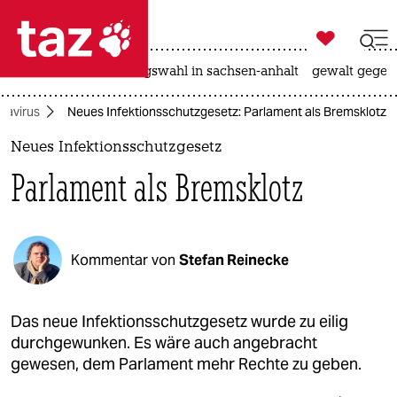

taz zahl ich
hitze
surfen
landtagswahl in sachsen-anhalt
gewalt gegen

taz zahl ich
navirus
Neues Infektionsschutzgesetz: Parlament als Bremsklotz
taz zahl ich
Neues Infektionsschutzgesetz
themen
Parlament als Bremsklotz
politik
öko
Kommentar von
Stefan Reinecke
gesellschaft
kultur
Das neue Infektionsschutzgesetz wurde zu eilig
durchgewunken. Es wäre auch angebracht
sport
gewesen, dem Parlament mehr Rechte zu geben.