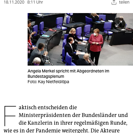
berlin
18.11.2020
8:11 Uhr
teilen
nord
wahrheit
verlag
verlag
veranstaltungen
Angela Merkel spricht mit Abgeordneten im
shop
Bundestagsplenum
Foto: Kay Nietfeld/dpa
fragen & hilfe
unterstützen
F
aktisch entscheiden die
abo
Ministerpräsidenten der Bundesländer und
genossenschaft
die Kanzlerin in ihrer regelmäßigen Runde,
wie es in der Pandemie weitergeht. Die Akteure