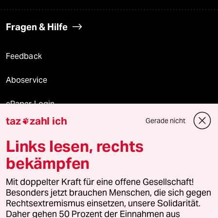
Fragen & Hilfe
Feedback
Aboservice
ePaper Login
taz
zahl ich
Gerade nicht

Downloads für Abonnierende
Links lesen, rechts
bekämpfen
© 2026 taz Verlags und Vertriebs GmbH
Mit doppelter Kraft für eine offene Gesellschaft!
Alle Rechte vorbehalten. Bei rechtlichen Fragen oder für Genehmigungen
wenden Sie sich bitte an
lizenzen@taz.de
Besonders jetzt brauchen Menschen, die sich gegen
Rechtsextremismus einsetzen, unsere Solidarität.
Daher gehen 50 Prozent der Einnahmen aus