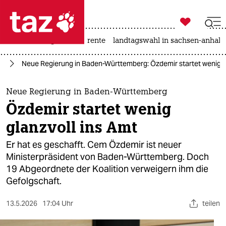

taz zahl ich
hitze
niedrigwasser
rente
landtagswahl in sachsen-anhalt

taz zahl ich
rg
Neue Regierung in Baden-Württemberg: Özdemir startet wenig gl
taz zahl ich
themen
Neue Regierung in Baden-Württemberg
Özdemir startet wenig
politik
glanzvoll ins Amt
öko
Er hat es geschafft. Cem Özdemir ist neuer
Ministerpräsident von Baden-Württemberg. Doch
gesellschaft
19 Abgeordnete der Koalition verweigern ihm die
Gefolgschaft.
kultur
sport
13.5.2026
17:04 Uhr
teilen