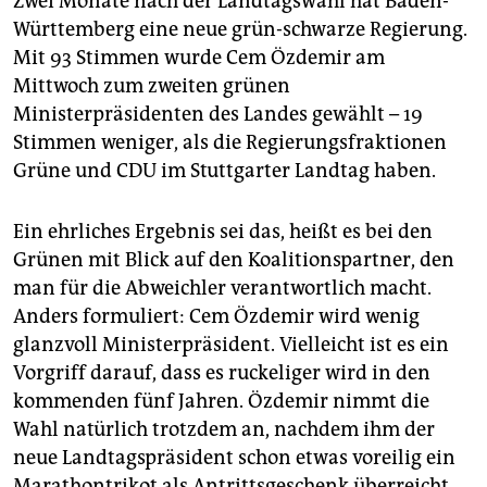
Zwei Monate nach der Landtagswahl hat Baden-
epaper login
Württemberg eine neue grün-schwarze Regierung.
Mit 93 Stimmen wurde Cem Özdemir am
Mittwoch zum zweiten grünen
Ministerpräsidenten des Landes gewählt – 19
Stimmen weniger, als die Regierungsfraktionen
Grüne und CDU im Stuttgarter Landtag haben.
Ein ehrliches Ergebnis sei das, heißt es bei den
Grünen mit Blick auf den Koalitionspartner, den
man für die Abweichler verantwortlich macht.
Anders formuliert: Cem Özdemir wird wenig
glanzvoll Ministerpräsident. Vielleicht ist es ein
Vorgriff darauf, dass es ruckeliger wird in den
kommenden fünf Jahren. Özdemir nimmt die
Wahl natürlich trotzdem an, nachdem ihm der
neue Landtagspräsident schon etwas voreilig ein
Marathontrikot als Antrittsgeschenk überreicht