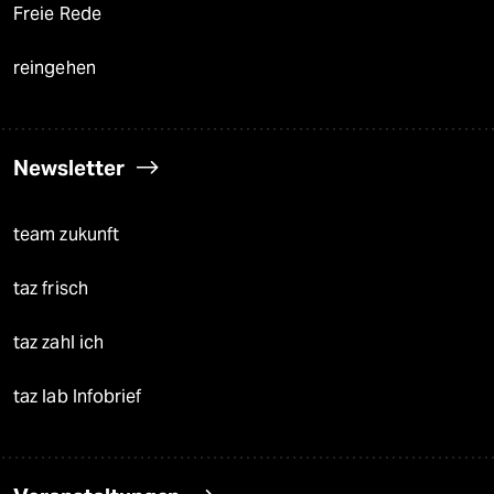
Freie Rede
reingehen
Newsletter
team zukunft
taz frisch
taz zahl ich
taz lab Infobrief