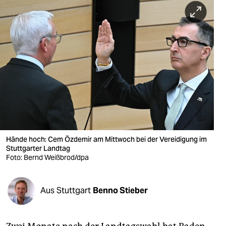
berlin
nord
wahrheit
verlag
verlag
veranstaltungen
shop
Hände hoch: Cem Özdemir am Mittwoch bei der Vereidigung im
fragen & hilfe
Stuttgarter Landtag
Foto: Bernd Weißbrod/dpa
unterstützen
abo
Aus Stuttgart
Benno Stieber
genossenschaft