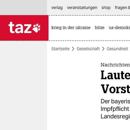
hautnavigation anspringen
hauptinhalt anspringen
footer anspringen
verlag
veranstaltungen
shop
fragen &
krieg in der ukraine
hitze
us-demokr

taz zahl ich
taz zahl ich
Startseite
Gesellschaft
Gesundheit
themen
politik
Nachrichten
Laute
öko
Vors
gesellschaft
Der bayeri
kultur
Impfpflicht
Landesregi
sport