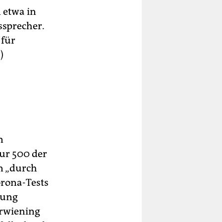
 etwa in
ssprecher.
 für
a
)
n
nur 500 der
n „durch
rona-Tests
gung
erwiening