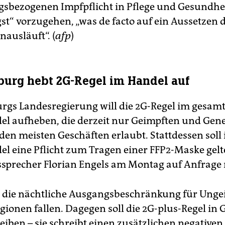
gsbezogenen Impfpflicht in Pflege und Gesundhe
st“ vorzugehen, „was de facto auf ein Aussetzen 
nausläuft“. (
afp
)
urg hebt 2G-Regel im Handel auf
gs Landesregierung will die 2G-Regel im gesam
el aufheben, die derzeit nur Geimpften und Gen
 den meisten Geschäften erlaubt. Stattdessen soll
l eine Pflicht zum Tragen einer FFP2-Maske gelte
sprecher Florian Engels am Montag auf Anfrage 
 die nächtliche Ausgangsbeschränkung für Unge
gionen fallen. Dagegen soll die 2G-plus-Regel in 
eiben – sie schreibt einen zusätzlichen negativen 