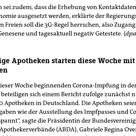
 sei zudem, dass die Erhebung von Kontaktdaten
nomie ausgesetzt werden, erklärte der Regierung
m Freien soll die 3G-Regel herrschen, also Zugang
enesene und tagesaktuell negativ Getestete. (
dp
ge Apotheken starten diese Woche mit
en
dieser Woche beginnenden Corona-Impfung in de
beteiligen sich einem Bericht zufolge zunächst 
0 Apotheken in Deutschland. Die Apotheken seie
aben wie der Ausstellung des Impfpasses und Co
spannt“, sagte die Präsidentin der Bundesvereini
Apothekerverbände (ABDA), Gabriele Regina Ov