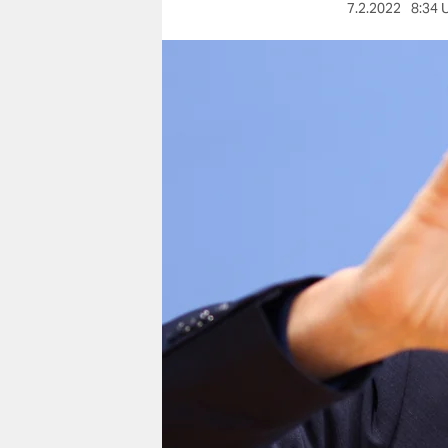
berlin
7.2.2022
8:34 
nord
wahrheit
verlag
verlag
veranstaltungen
shop
fragen & hilfe
unterstützen
abo
genossenschaft