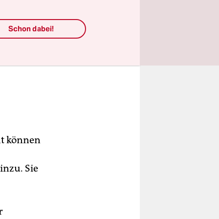
Schon dabei!
ht können
nzu. Sie
r