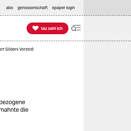
abo
genossenschaft
epaper login

taz zahl ich
taz zahl ich
iert Söders Vorstoß
fsbezogene
rmahnte die