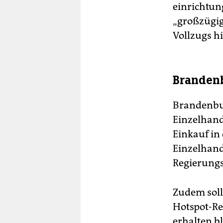
einrichtun
„großzügig
Vollzugs hi
Brandenb
Brandenbur
Einzelhand
Einkauf in
Einzelhande
Regierungs
Zudem soll
Hotspot-Re
erhalten bl