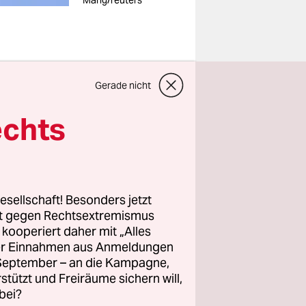
Mang/reuters
Gerade nicht
 (CSU)
vorerst
echts
lte das
m Montag in
wohnern.
n
esellschaft! Besonders jetzt
rt gegen Rechtsextremismus
z kooperiert daher mit „Alles
ller Einnahmen aus Anmeldungen
. September – an die Kampagne,
rstützt und Freiräume sichern will,
bei?