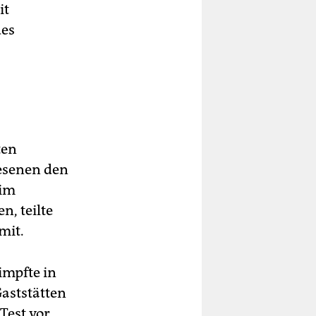
it
des
ten
esenen den
 im
n, teilte
mit.
impfte in
Gaststätten
Test vor.