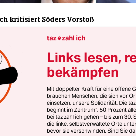
ch kritisiert Söders Vorstoß
ndheitsminister Karl Lauterbach (SPD) hat die
taz
zahl ich

g von Bayerns Ministerpräsident Markus Söder
 die Impfpflicht im Pflege- und Gesundheitssektor 
Links lesen, r
setzen. „Auch die bayerische Landesregierung sol
bekämpfen
ne Gesetz ernst nehmen“, erklärte Lauterbach a
s geht um den Schutz von Patienten und Heimbe
 die pflegebedürftigen Menschen in den Heime
Mit doppelter Kraft für eine offene G
brauchen Menschen, die sich vor O
einsetzen, unsere Solidarität. Die ta
beginnt im Zentrum“. 50 Prozent a
bei taz zahl ich gehen – bis zum 30
die linke, selbstverwaltete Orte unte
bevor sie verschwinden. Sind Sie da