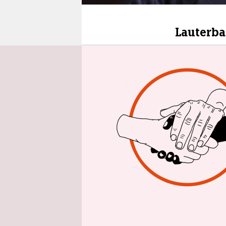
epaper login
Lauterba
Bundesgesu
Ankündigun
kritisiert,
nicht umzu
beschlosse
Berlin. „E
Wir müssen
schützen.“