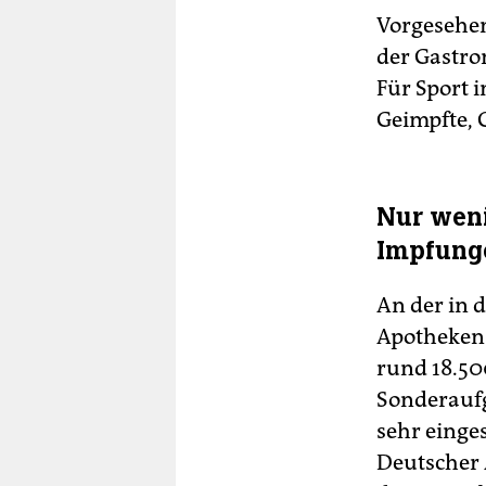
Vorgesehen
der Gastro
Für Sport i
Geimpfte, G
Nur weni
Impfung
An der in 
Apotheken 
rund 18.50
Sonderaufg
sehr einge
Deutscher 