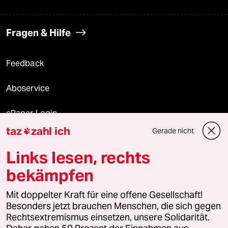
Fragen & Hilfe
Feedback
Aboservice
ePaper Login
taz
zahl ich
Gerade nicht

Downloads für Abonnierende
Links lesen, rechts
bekämpfen
© 2026 taz Verlags und Vertriebs GmbH
Alle Rechte vorbehalten. Bei rechtlichen Fragen oder für Genehmigungen
Mit doppelter Kraft für eine offene Gesellschaft!
wenden Sie sich bitte an
lizenzen@taz.de
Besonders jetzt brauchen Menschen, die sich gegen
Rechtsextremismus einsetzen, unsere Solidarität.