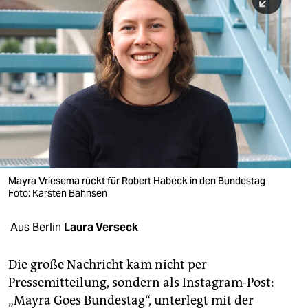
berlin
nord
wahrheit
verlag
verlag
veranstaltungen
shop
Mayra Vriesema rückt für Robert Habeck in den Bundestag
Foto: Karsten Bahnsen
fragen & hilfe
Aus Berlin
Laura Verseck
unterstützen
abo
Die große Nachricht kam nicht per
Pressemitteilung, sondern als Instagram-Post:
genossenschaft
„Mayra Goes Bundestag“, unterlegt mit der