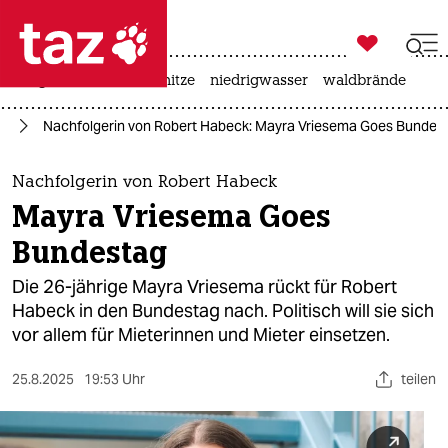

taz zahl ich
krieg in der ukraine
hitze
niedrigwasser
waldbrände

taz zahl ich
nd
Nachfolgerin von Robert Habeck: Mayra Vriesema Goes Bundes
taz zahl ich
themen
Nachfolgerin von Robert Habeck
Mayra Vriesema Goes
politik
Bundestag
öko
Die 26-jährige Mayra Vriesema rückt für Robert
Habeck in den Bundestag nach. Politisch will sie sich
gesellschaft
vor allem für Mieterinnen und Mieter einsetzen.
kultur
25.8.2025
19:53 Uhr
teilen
sport