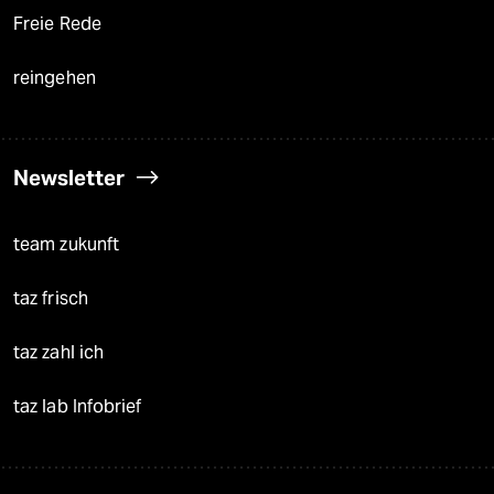
Freie Rede
reingehen
Newsletter
team zukunft
taz frisch
taz zahl ich
taz lab Infobrief