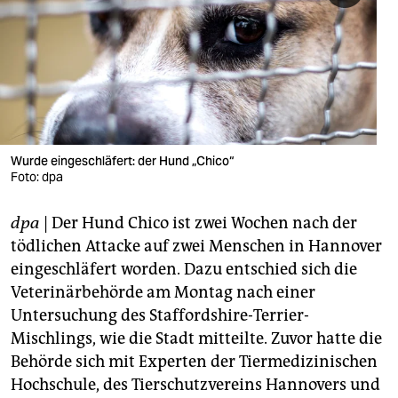
berlin
nord
wahrheit
verlag
verlag
Wurde eingeschläfert: der Hund „Chico“
Foto: dpa
veranstaltungen
dpa
| Der Hund Chico ist zwei Wochen nach der
shop
tödlichen Attacke auf zwei Menschen in Hannover
fragen & hilfe
eingeschläfert worden. Dazu entschied sich die
Veterinärbehörde am Montag nach einer
unterstützen
Untersuchung des Staffordshire-Terrier-
abo
Mischlings, wie die Stadt mitteilte. Zuvor hatte die
Behörde sich mit Experten der Tiermedizinischen
genossenschaft
Hochschule, des Tierschutzvereins Hannovers und