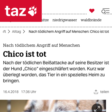

taz zahl ich
krieg in der ukraine
hitze
niedrigwasser
waldbrände

taz zahl ich
haft
Alltag
Nach tödlichem Angriff auf Menschen: Chico ist tot
taz zahl ich
themen
Nach tödlichem Angriff auf Menschen
Chico ist tot
politik
Nach der tödlichen Beißattacke auf seine Besitzer ist
öko
der Hund „Chico“ eingeschläfert worden. Kurz war
überlegt worden, das Tier in ein spezielles Heim zu
gesellschaft
bringen.
kultur
16.4.2018
17:36 Uhr
teilen
sport