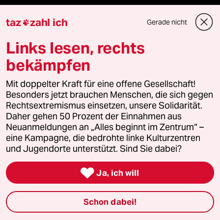
taz
zahl ich
Gerade nicht

Verlag
Links lesen, rechts
bekämpfen
Aktuelles
Mit doppelter Kraft für eine offene Gesellschaft!
Hausblog
Besonders jetzt brauchen Menschen, die sich gegen
Rechtsextremismus einsetzen, unsere Solidarität.
Die Seitenwende
Daher gehen 50 Prozent der Einnahmen aus
Neuanmeldungen an „Alles beginnt im Zentrum“ –
Stellen
eine Kampagne, die bedrohte linke Kulturzentren
und Jugendorte unterstützt. Sind Sie dabei?
Presse

Ja, ich will
Unterstützen
Schon dabei!