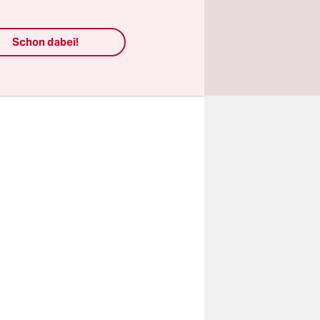
. Nach
er das
Schon dabei!
er