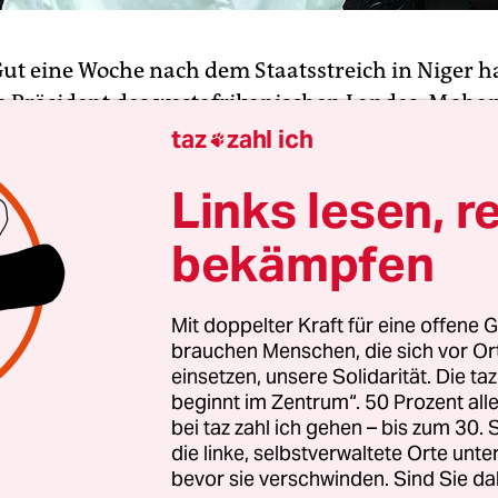
Gut eine Woche nach dem Staatsstreich in Niger h
te Präsident des westafrikanischen Landes, Moh
nen dringenden Appell an die Weltgemeinschaft g
taz
zahl ich

e Bastion des Respekts für Menschenrechte“ im Sah
Links lesen, r
eser versuchte Putsch ist eine Tragödie für Nigrer
te verheerende Folgen weit über unsere Grenzen h
bekämpfen
oum in einem am Donnerstag (Ortszeit) online
ichten
Gastbeitrag für die
Washington Post
.
Mit doppelter Kraft für eine offene G
brauchen Menschen, die sich vor O
ratisch gewählte Bazoum war vergangene Woche 
einsetzen, unsere Solidarität. Die ta
eren der Präsidialgarde festgesetzt und für entma
beginnt im Zentrum“. 50 Prozent a
rden. Der Kommandeur der Eliteeinheit, General
bei taz zahl ich gehen – bis zum 30
die linke, selbstverwaltete Orte unte
mane Tchiani
, ernannte sich im Anschluss zum
bevor sie verschwinden. Sind Sie da
. Kurz darauf setzten die Putschisten die Verfa