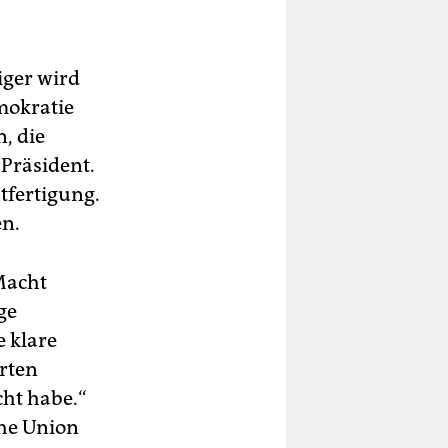
Niger wird
mokratie
, die
 Präsident.
tfertigung.
en.
Macht
ge
e klare
rten
cht habe.“
che Union