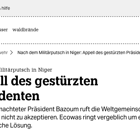
 hilfe
sser
waldbrände
wehr
Nach dem Militärputsch in Niger: Appell des gestürzten Präsi
litärputsch in Niger
l des gestürzten
identen
machteter Präsident Bazoum ruft die Weltgemeinsc
nicht zu akzeptieren. Ecowas ringt vergeblich um 
che Lösung.