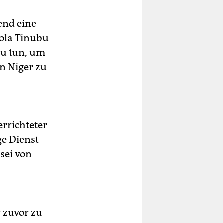
end eine
Bola Tinubu
zu tun, um
n Niger zu
errichteter
ge Dienst
sei von
 zuvor zu