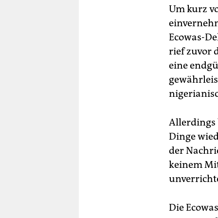
Um kurz vo
einvernehm
Ecowas-Del
rief zuvor 
eine endgü
gewährleis
nigerianis
Allerdings
Dinge wied
der Nachri
keinem Mit
unverricht
Die Ecowas