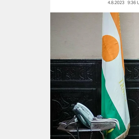
berlin
4.8.2023
9:36 
nord
wahrheit
verlag
verlag
veranstaltungen
shop
fragen & hilfe
unterstützen
abo
genossenschaft