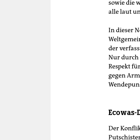
sowie die 
alle laut u
In dieser 
Weltgemein
der verfas
Nur durch 
Respekt für
gegen Armu
Wendepunkt
Ecowas-D
Der Konflik
Putschiste