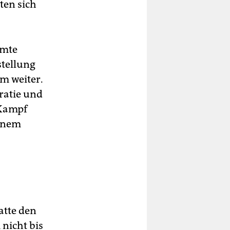
ten sich
amte
stellung
m weiter.
ratie und
 Kampf
einem
atte den
 nicht bis