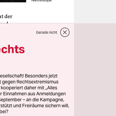
Nietfeld/dpa
at der
amed
erichtet,
Gerade nicht
el zu
echts
, doch sein
inaus“,
esellschaft! Besonders jetzt
rt gegen Rechtsextremismus
in Niger
z kooperiert daher mit „Alles
chtet
ller Einnahmen aus Anmeldungen
. September – an die Kampagne,
rstützt und Freiräume sichern will,
 neuen
bei?
ssung außer