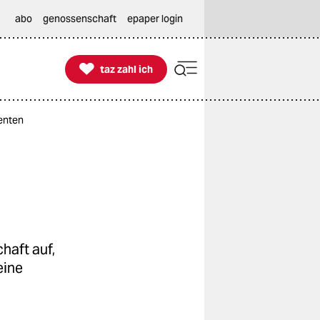
abo
genossenschaft
epaper login

taz zahl ich
taz zahl ich
denten
haft auf,
eine