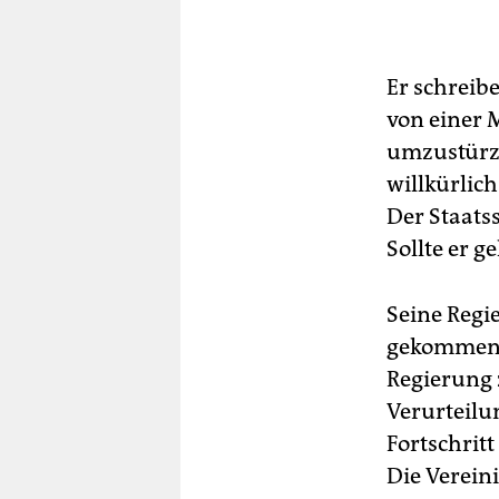
Er schreibe
von einer 
umzustürze
willkürlich
Der Staats
Sollte er g
Seine Regi
gekommen, 
Regierung 
Verurteilu
Fortschrit
Die Verein