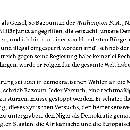
 als Geisel, so Bazoum in der
Washington Post
. „
Militärjunta angegriffen, die versucht, unsere De
n, und ich bin nur einer von Hunderten Bürgern
 und illegal eingesperrt worden sind“, schrieb der
streich gegen seine Regierung habe keinerlei Rech
elingen, werde er Folgen für die gesamte Welt hab
erung sei 2021 in demokratischen Wahlen an die 
schrieb Bazoum. Jeder Versuch, eine rechtmäßi
zu stürzen, müsse gestoppt werden. Er schätze di
ng „dieses zynischen Versuchs, den bemerkenswe
t zu untergraben, den Niger als Demokratie gema
igten Staaten, die Afrikanische und die Europäis