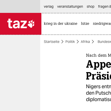
hautnavigation anspringen
hauptinhalt anspringen
footer anspringen
verlag
veranstaltungen
shop
fragen &
krieg in der ukraine
hitze
niedrigwa

taz zahl ich
taz zahl ich
Startseite
Politik
Afrika
Bundes
themen
politik
Nach dem Mi
Appel
öko
Präs
gesellschaft
Nigers ent
kultur
den Putsch 
diplomatis
sport