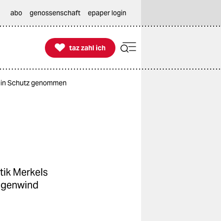
abo
genossenschaft
epaper login

taz zahl ich
taz zahl ich
rd in Schutz genommen
tik Merkels
Gegenwind