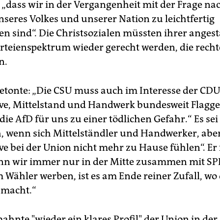
„dass wir in der Vergangenheit mit der Frage na
nseres Volkes und unserer Nation zu leichtfertig
 sind“. Die Christsozialen müssten ihrer ange
arteienspektrum wieder gerecht werden, die recht
n.
betonte: „Die CSU muss auch im Interesse der CDU
ve, Mittelstand und Handwerk bundesweit Flagge
die AfD für uns zu einer tödlichen Gefahr.“ Es sei
h, wenn sich Mittelständler und Handwerker, abe
ve bei der Union nicht mehr zu Hause fühlen“. Er 
nn wir immer nur in der Mitte zusammen mit S
Wähler werben, ist es am Ende reiner Zufall, wo
 macht.“
ahnte "wieder ein klares Profil" der Union in der