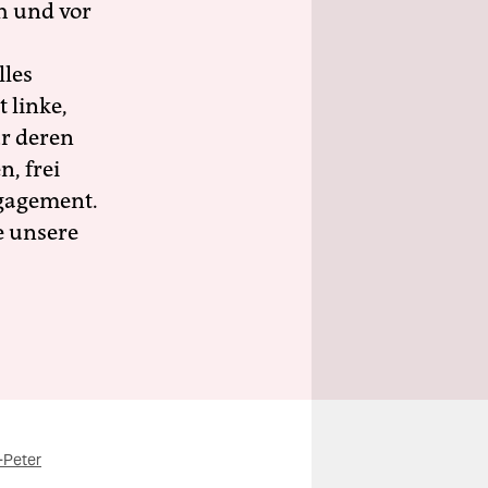
h und vor
lles
 linke,
ür deren
n, frei
ngagement.
e unsere
-Peter