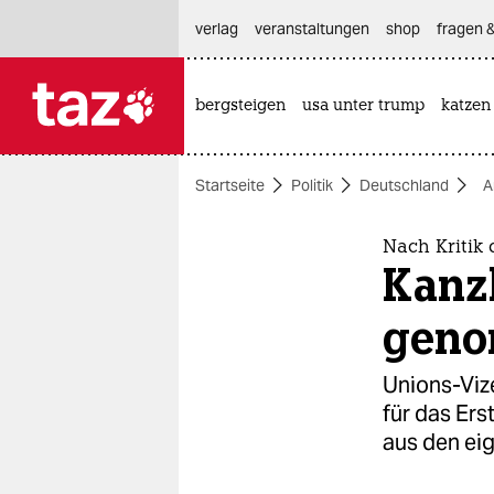
hautnavigation anspringen
hauptinhalt anspringen
footer anspringen
verlag
veranstaltungen
shop
fragen &
bergsteigen
usa unter trump
katzen

taz zahl ich
taz zahl ich
Startseite
Politik
Deutschland
A
themen
politik
Nach Kritik
Kanzl
öko
gen
gesellschaft
Unions-Vize
kultur
für das Ers
aus den ei
sport