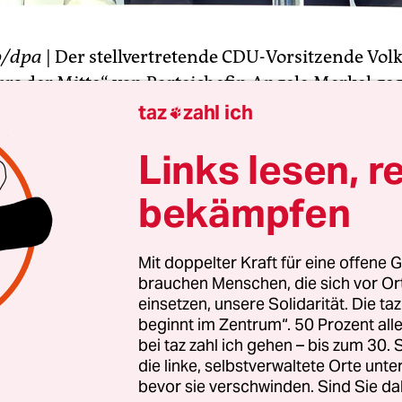
p/dpa
| Der stellvertretende CDU-Vorsitzende Volk
urs der Mitte“ von Parteichefin Angela Merkel geg
-Vizefraktionschef Hans-Peter Friedrich verteidig
taz
zahl ich

immer erkennbar bleiben. Aber wir müssen auc
Links lesen, r
auf Fragen geben, die sich vor zehn oder 20 Jahr
llt haben“, sagte der hessische Ministerpräsident
bekämpfen
g
. „Unsere Kunst muss sein, unsere Tradition un
bewahren – und trotzdem im 21. Jahrhundert ein p
Mit doppelter Kraft für eine offene G
ende Antworten zu geben.“
brauchen Menschen, die sich vor O
einsetzen, unsere Solidarität. Die ta
ertete Meinungsumfragen als Bestätigung für die
beginnt im Zentrum“. 50 Prozent a
ist mit Abstand die führende Partei.“ Die AfD sei 
bei taz zahl ich gehen – bis zum 30
die linke, selbstverwaltete Orte unte
r Haufen, der Protest von allen Seiten aufnimmt“.
bevor sie verschwinden. Sind Sie da