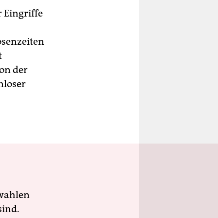
 Eingriffe
osenzeiten
t
on der
nloser
wahlen
sind.