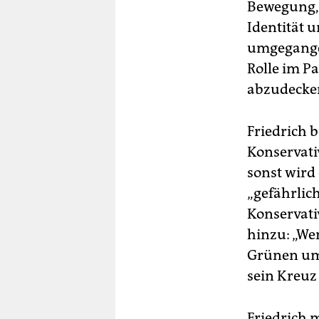
Bewegung, 
Identität u
umgegangen
Rolle im P
abzudecke
Friedrich 
Konservati
sonst wird 
„gefährlic
Konservati
hinzu: „We
Grünen um 
sein Kreuz
Friedrich m