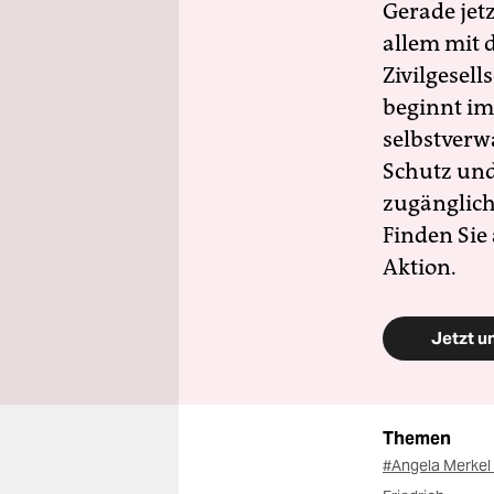
Gerade jet
allem mit d
Zivilgesell
beginnt im
selbstverw
Schutz und 
zugänglich
Finden Sie
Aktion.
Jetzt u
Themen
#Angela Merkel