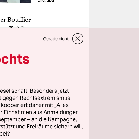
Bild: dpa
er Bouffier
en Kritik
t. „Die
Gerade nicht
h
echts
en noch
der Welt
d unser
aar
esellschaft! Besonders jetzt
rt gegen Rechtsextremismus
z kooperiert daher mit „Alles
sen Kurs:
ller Einnahmen aus Anmeldungen
lediglich
. September – an die Kampagne,
rstützt und Freiräume sichern will,
bei?