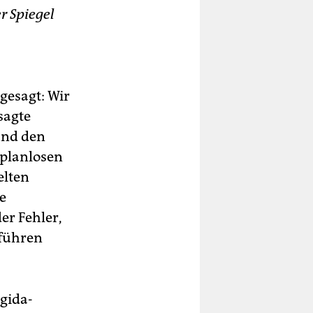
r Spiegel
 gesagt: Wir
sagte
und den
planlosen
elten
ie
er Fehler,
 führen
gida-