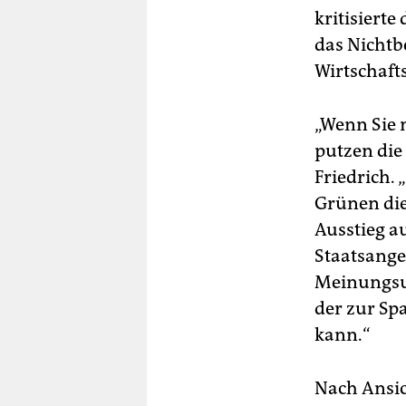
kritisiert
das Nichtb
Wirtschafts
„Wenn Sie m
putzen die
Friedrich.
Grünen di
Ausstieg a
Staatsangeh
Meinungsum
der zur Sp
kann.“
Nach Ansic