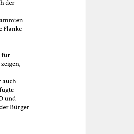
ch der
stammten
e Flanke
 für
 zeigen,
r auch
fügte
PD und
 der Bürger