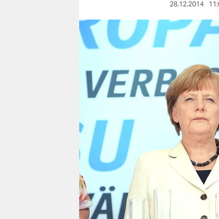
berlin
28.12.2014
11:
nord
wahrheit
verlag
verlag
veranstaltungen
shop
fragen & hilfe
unterstützen
abo
genossenschaft