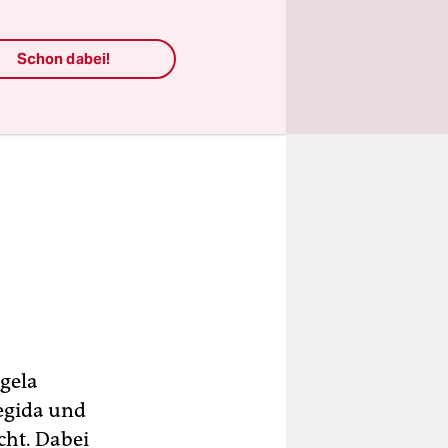
Schon dabei!
ngela
egida und
cht. Dabei