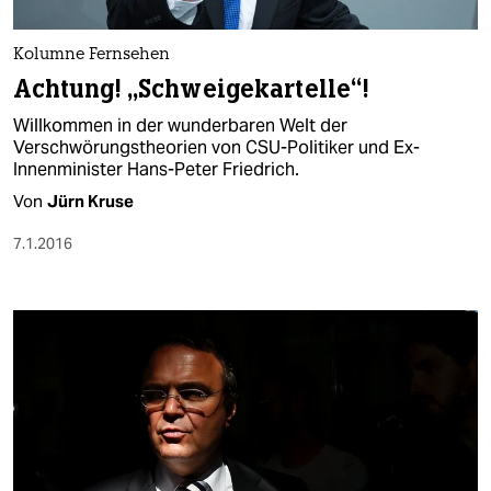
berlin
nord
Kolumne Fernsehen
Achtung! „Schweigekartelle“!
wahrheit
Willkommen in der wunderbaren Welt der
verlag
Verschwörungstheorien von CSU-Politiker und Ex-
Innenminister Hans-Peter Friedrich.
verlag
Von
Jürn Kruse
veranstaltungen
7.1.2016
shop
fragen & hilfe
unterstützen
abo
genossenschaft