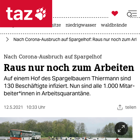

taz zahl ich
krieg in der ukraine
hitze
niedrigwasser
waldbrände

taz zahl ich
us
Nach Corona-Ausbruch auf Spargelhof: Raus nur noch zum Arbe
taz zahl ich
themen
Nach Corona-Ausbruch auf Spargelhof
Raus nur noch zum Arbeiten
politik
Auf einem Hof des Spargelbauern Thiermann sind
öko
130 Beschäftigte infiziert. Nun sind alle 1.000 Mit­ar­
bei­te­r*in­nen in Arbeitsquarantäne.
gesellschaft
12.5.2021
10:33 Uhr
teilen
kultur
sport