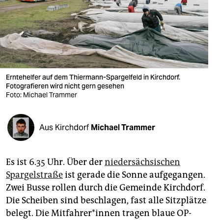
berlin
nord
wahrheit
verlag
Erntehelfer auf dem Thiermann-Spargelfeld in Kirchdorf.
verlag
Fotografieren wird nicht gern gesehen
Foto: Michael Trammer
veranstaltungen
shop
Aus Kirchdorf
Michael Trammer
fragen & hilfe
Es ist 6.35 Uhr. Über der
niedersächsischen
unterstützen
Spargelstraße
ist gerade die Sonne aufgegangen.
abo
Zwei Busse rollen durch die Gemeinde Kirchdorf.
Die Scheiben sind beschlagen, fast alle Sitzplätze
genossenschaft
belegt. Die Mit­fah­re­r*in­nen tragen blaue OP-