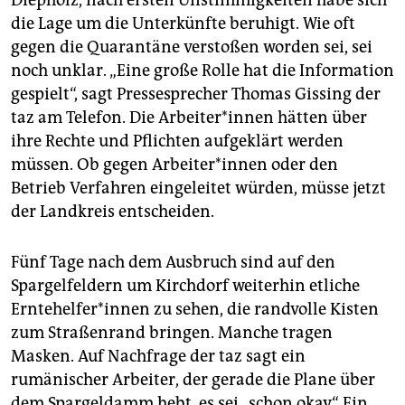
Diepholz, nach ersten Unstimmigkeiten habe sich
die Lage um die Unterkünfte beruhigt. Wie oft
gegen die Quarantäne verstoßen worden sei, sei
noch unklar. „Eine große Rolle hat die Information
gespielt“, sagt Pressesprecher Thomas Gissing der
taz am Telefon. Die Ar­bei­te­r*in­nen hätten über
ihre Rechte und Pflichten aufgeklärt werden
müssen. Ob gegen Ar­bei­te­r*in­nen oder den
Betrieb Verfahren eingeleitet würden, müsse jetzt
der Landkreis entscheiden.
Fünf Tage nach dem Ausbruch sind auf den
Spargelfeldern um Kirchdorf weiterhin etliche
Ern­te­hel­fe­r*in­nen zu sehen, die randvolle Kisten
zum Straßenrand bringen. Manche tragen
Masken. Auf Nachfrage der taz sagt ein
rumänischer Arbeiter, der gerade die Plane über
dem Spargeldamm hebt, es sei „schon okay“. Ein