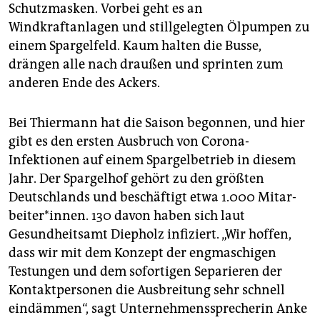
epaper login
Schutzmasken. Vorbei geht es an
Windkraftanlagen und stillgelegten Ölpumpen zu
einem Spargelfeld. Kaum halten die Busse,
drängen alle nach draußen und sprinten zum
anderen Ende des Ackers.
Bei Thiermann hat die Saison begonnen, und hier
gibt es den ersten Ausbruch von Corona-
Infektionen auf einem Spargelbetrieb in diesem
Jahr. Der Spargelhof gehört zu den größten
Deutschlands und beschäftigt etwa 1.000 Mit­ar­
bei­te­r*in­nen. 130 davon haben sich laut
Gesundheitsamt Diepholz infiziert. „Wir hoffen,
dass wir mit dem Konzept der engmaschigen
Testungen und dem sofortigen Separieren der
Kontaktpersonen die Ausbreitung sehr schnell
eindämmen“, sagt Unternehmenssprecherin Anke