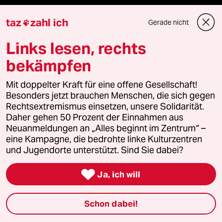
Politik
taz
zahl ich
Gerade nicht

Öko
Links lesen, rechts
bekämpfen
Gesellschaft
Mit doppelter Kraft für eine offene Gesellschaft!
Kultur
Besonders jetzt brauchen Menschen, die sich gegen
Rechtsextremismus einsetzen, unsere Solidarität.
Sport
Daher gehen 50 Prozent der Einnahmen aus
Neuanmeldungen an „Alles beginnt im Zentrum“ –
Berlin
eine Kampagne, die bedrohte linke Kulturzentren
und Jugendorte unterstützt. Sind Sie dabei?
Nord

Ja, ich will
Wahrheit
Schon dabei!