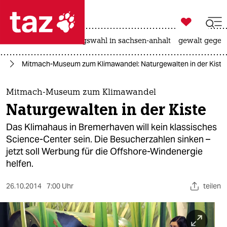

taz zahl ich
hitze
surfen
landtagswahl in sachsen-anhalt
gewalt gegen

taz zahl ich
el
Mitmach-Museum zum Klimawandel: Naturgewalten in der Kiste
taz zahl ich
themen
Mitmach-Museum zum Klimawandel
Naturgewalten in der Kiste
politik
Das Klimahaus in Bremerhaven will kein klassisches
öko
Science-Center sein. Die Besucherzahlen sinken –
jetzt soll Werbung für die Offshore-Windenergie
gesellschaft
helfen.
kultur
26.10.2014
7:00 Uhr
teilen
sport