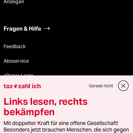
Anzeigen
Fragen & Hilfe
Feedback
Aboservice
ePaper Login
taz
zahl ich
Gerade nicht

Downloads für Abonnierende
Links lesen, rechts
bekämpfen
© 2026 taz Verlags und Vertriebs GmbH
Mit doppelter Kraft für eine offene Gesellschaft!
Alle Rechte vorbehalten. Bei rechtlichen Fragen oder für Genehmigungen
wenden Sie sich bitte an
lizenzen@taz.de
Besonders jetzt brauchen Menschen, die sich gegen