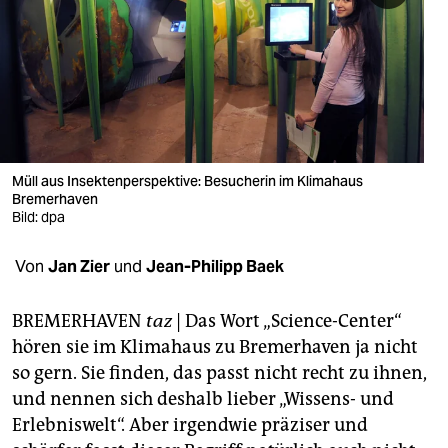
berlin
nord
wahrheit
verlag
verlag
Müll aus Insektenperspektive: Besucherin im Klimahaus
Bremerhaven
veranstaltungen
Bild: dpa
shop
Von
Jan Zier
und
Jean-Philipp Baek
fragen & hilfe
BREMERHAVEN
taz
| Das Wort „Science-Center“
unterstützen
hören sie im Klimahaus zu Bremerhaven ja nicht
so gern. Sie finden, das passt nicht recht zu ihnen,
abo
und nennen sich deshalb lieber „Wissens- und
genossenschaft
Erlebniswelt“. Aber irgendwie präziser und