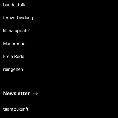
bundestalk
fernverbindung
klima update°
Mauerecho
Freie Rede
reingehen
Newsletter
team zukunft