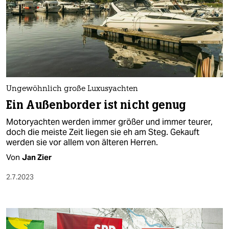
berlin
nord
wahrheit
verlag
verlag
Ungewöhnlich große Luxusyachten
Ein Außenborder ist nicht genug
veranstaltungen
Motoryachten werden immer größer und immer teurer,
shop
doch die meiste Zeit liegen sie eh am Steg. Gekauft
werden sie vor allem von älteren Herren.
fragen & hilfe
Von
Jan Zier
unterstützen
2.7.2023
abo
genossenschaft