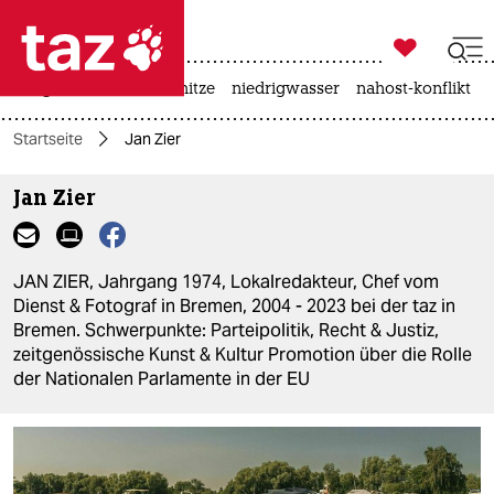

taz zahl ich
krieg in der ukraine
hitze
niedrigwasser
nahost-konflikt

taz zahl ich
Startseite
Jan Zier
taz zahl ich
Jan Zier
themen
politik
JAN ZIER, Jahrgang 1974, Lokalredakteur, Chef vom
öko
Dienst & Fotograf in Bremen, 2004 - 2023 bei der taz in
Bremen. Schwerpunkte: Parteipolitik, Recht & Justiz,
gesellschaft
zeitgenössische Kunst & Kultur Promotion über die Rolle
der Nationalen Parlamente in der EU
kultur
sport